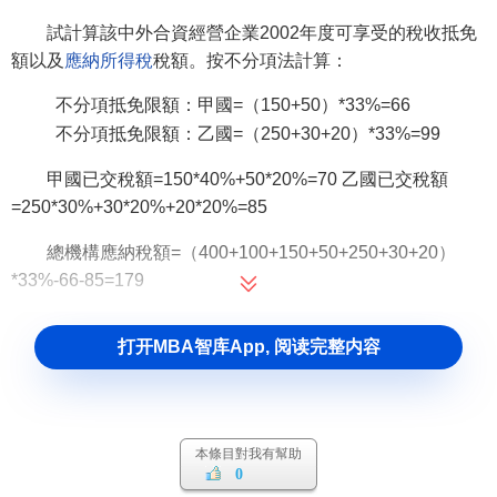
試計算該中外合資經營企業2002年度可享受的稅收抵免
額以及
應納所得稅
稅額。按不分項法計算：
不分項抵免限額：甲國=（150+50）*33%=66
不分項抵免限額：乙國=（250+30+20）*33%=99
甲國已交稅額=150*40%+50*20%=70 乙國已交稅額
=250*30%+30*20%+20*20%=85
總機構應納稅額=（400+100+150+50+250+30+20）
*33%-66-85=179
打开MBA智库App, 阅读完整内容
本條目對我有幫助
0