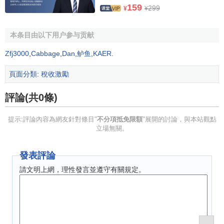
159
299
¥
¥
本条目由以下用户参与贡献
Zfj3000
,
Cabbage
,
Dan
,
鲈鱼
,
KAER
.
頁面分類
:
稅收激勵
評論(共0條)
提示:評論內容為網友針對條目"
不分項抵免限額
"展開的討論，與本站觀點
立場無關。
發表評論
請文明上網，理性發言並遵守有關規定。