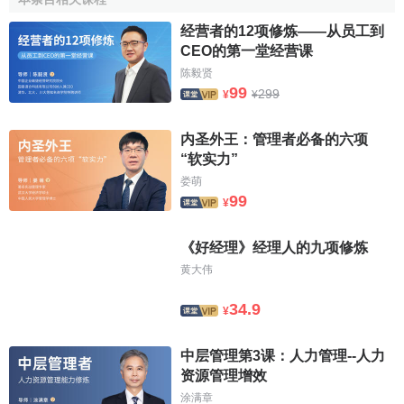
经营者的12项修炼——从员工到
CEO的第一堂经营课
陈毅贤
99
299
¥
¥
内圣外王：管理者必备的六项
“软实力”
娄萌
99
¥
《好经理》经理人的九项修炼
黄大伟
34.9
¥
中层管理第3课：人力管理--人力
资源管理增效
涂满章