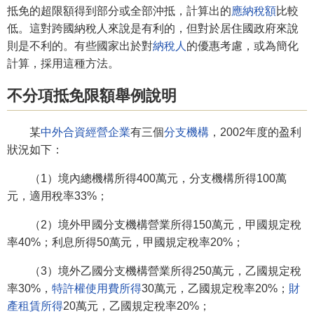
抵免的超限額得到部分或全部沖抵，計算出的
應納稅額
比較
低。這對跨國納稅人來說是有利的，但對於居住國政府來說
則是不利的。有些國家出於對
納稅人
的優惠考慮，或為簡化
計算，採用這種方法。
不分項抵免限額舉例說明
某
中外合資經營企業
有三個
分支機構
，2002年度的盈利
狀況如下：
（1）境內總機構所得400萬元，分支機構所得100萬
元，適用稅率33%；
（2）境外甲國分支機構營業所得150萬元，甲國規定稅
率40%；利息所得50萬元，甲國規定稅率20%；
（3）境外乙國分支機構營業所得250萬元，乙國規定稅
率30%，
特許權使用費所得
30萬元，乙國規定稅率20%；
財
產租賃所得
20萬元，乙國規定稅率20%；