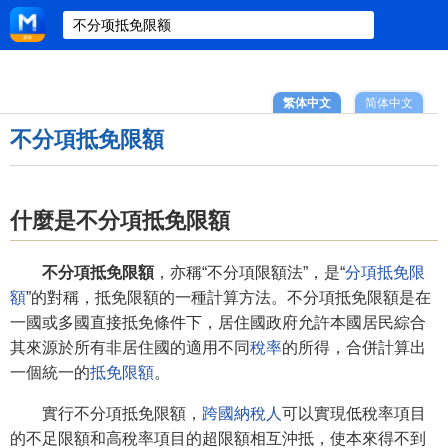
繁体中文
简体中文
不分項抵免限額
什麼是不分項抵免限額
不分項抵免限額
，亦稱“不分項限額法”，是“
分項抵免限
額
”的對稱，抵免限額的一種計算方法。不分項抵免限額是在
一國或多國直接抵免條件下，居住國政府允許本國居民綜合
其來源於所有非居住國的適用不同
稅率
的所得，合併計算出
一個統一的
抵免限額
。
實行不分項抵免限額，
跨國納稅人
可以實現低稅率項目
的不足限額和高稅率項目的超限額相互沖抵，使本來得不到