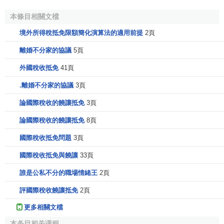
本條目相關文檔
境外所得稅抵免限額簡化演算法的適用前提
2頁
離婚不分家的協議
5頁
外國稅收抵免
41頁
.離婚不分家的協議
3頁
論國際稅收的饒讓抵免
3頁
論國際稅收的饒讓抵免
8頁
國際稅收抵免問題
3頁
國際稅收抵免與饒讓
33頁
誰是公私不分的職場情緒王
2頁
評國際稅收饒讓抵免
2頁
更多相關文檔
本条目相关课程