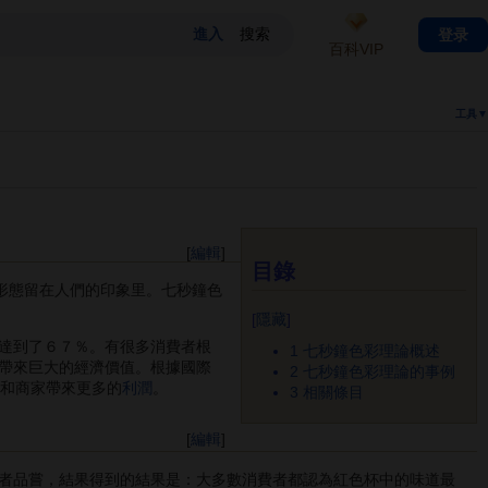
登录
百科VIP
工具▼
[
編輯
]
目錄
形態留在人們的印象里。七秒鐘色
[
隱藏
]
用達到了６７％。有很多消費者根
1
七秒鐘色彩理論概述
帶來巨大的經濟價值。根據國際
2
七秒鐘色彩理論的事例
業和商家帶來更多的
利潤
。
3
相關條目
[
編輯
]
者品嘗，結果得到的結果是：大多數消費者都認為紅色杯中的味道最