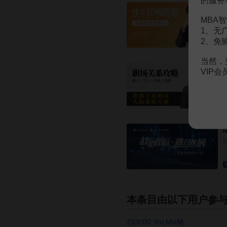
MBA智
1、无
2、免
当然，
VIP
H
本条目由以下用户参
Zfj3000
,
Yixi
,
Mis铭
.