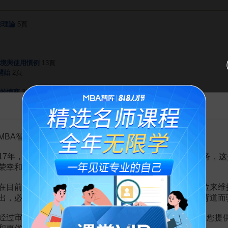
彩理論
5頁
境與使用慣例
13頁
開始
2頁
的情商
30頁
析
2頁
告MBA智库百科用户的一封信
彩設計
2頁
MBA智库百科用户：
17年，百科频道一直以免费公益的形式为大家提供知识服务，这
荣幸和骄傲。
如何做好有效授权
在目前越来越严峻的经营挑战下，单纯依靠不断增加广告位来维
鸿智博
出，必然会越来越影响您的使用体验，这也与我们的初衷背道而
99
¥
经过审慎地考虑，我们决定推出VIP会员收费制度，以便为您提
和更优质的内容。