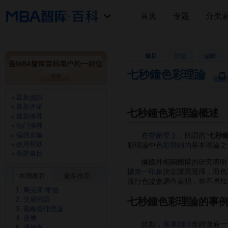
首页
专题
分类
條目
討論
編輯
七秒鐘色彩理論
最新資訊
最新评论
七秒鐘色彩理論概述
最新推荐
热门推荐
编辑实验
在
營銷學
上，所謂的“
七秒
使用帮助
彩理論中
色彩營銷
的基本理論之
创建条目
據國外相關機構的研究表明
據
第一印象
決定購買選擇，而色
本周推荐
最多推荐
流行色協會調查表明，在不增加
馬克斯·韋伯
交易術語
七秒鐘色彩理論的事
戰略管理理論
債券
比如，
雀巢咖啡
曾經做過一
邏輯與