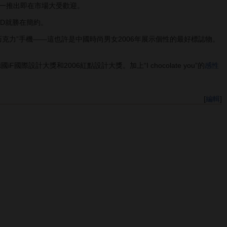
一推出即在市場大受歡迎。
OD就勝在簡約。
克力”手機——這也許是中國時尚男女2006年展示個性的最好標誌物。
計大獎和2006紅點設計大獎。加上“I chocolate you”的
感性
[
編輯
]