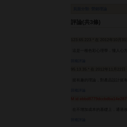
頁面分類
:
營銷理論
評論(共3條)
123.65.223.* 在 2012年10月3
這是一種色彩心理學，懂人心
回複評論
95.13.35.* 在 2012年11月22日
挺有趣的理論，對產品設計挺
回複評論
M id ebbd8779dccbdba14e28
在不增加成本的基礎上，通過改
回複評論