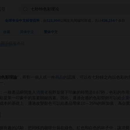
索引
全球专业中文经管百科
，由
121,994
位网友共同编写而成，共计
436,154
个条目
收藏
简体中文
繁体中文
用手机看条目
鐘色彩理論
”，即對一個人或一件
商品
的認識，可以在七秒鐘之內以色彩的
一。
：一種產品瞬間進入
消費者
視野並留下印象的時間是0.67秒，色彩的作
彩是第一印象中的首要關鍵因素。因此，通過合適的色彩營銷可以給
企業
成本的基礎上，通過改變顏色可以給產品帶來10～25%的附加值，為企
例
個有趣的試驗，把同樣的咖啡分裝在綠色、紅色和白色的杯子中，讓消費