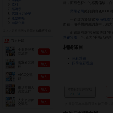
棒，而綠色杯中的感覺偏酸，白
飲料
經濟學
蘋果公司
經典的白色IPO
高新技術企業
股票振幅
一直致力於研究“
藍海戰略
”
南韓企業
而在一項手機網路調查中，絕大
以上内容根据网友推荐自动排序生成
而這款有著“後極簡設計”美譽的漂
營銷策略
，“巧克力”手機已經創
官方社群
相關條目
企业管理者
加入
交流群
色彩營銷
创业者交流
四季色彩理論
加入
群
AIGC交流
加入
群
市场营销人
加入
本條目對我有幫助
员交流群
31
人力资源师
加入
如果您認為本條目還有待完善，
交流群