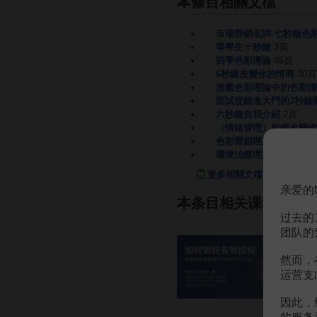
本條目相關文檔
市場營銷名詞-七秒鐘色
等學生十秒鐘
3頁
四季色彩理論
46頁
6秒鐘改變你的情商
30頁
游戲色彩理論中的色彩情
面試從踏進大門的3秒鐘
六秒鐘自我介紹
2頁
（情緒管理）秒鐘改變你
色彩營銷理論運用基礎分
環境治療理論下的居室色
更多相關文檔
亲爱的
本条目相关课程
过去的
团队的
然而，
运营支
因此，
的服务