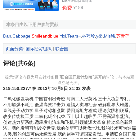
国实现千年发展目标具有至关重要的作用。开发署驻华代表
MBA智库特邀讲师
189
免费
处与其合作伙伴所组成的庞大关系网络，致力于政策宣传，
¥
提供政策咨询，促进机构间的对话与合作，开发、实施和执
行发展行动计划。
本条目由以下用户参与贡献
Dan
,
Cabbage
,
Smileandblue
,
Yixi
,
Tears~
,
林巧玲
,
y桑
,
Mis铭
,
苏青荇
.
联合国千年发展目标
页面分类
:
国际经贸组织
|
联合国
在2000年9月举行的
联合国
千年峰会上，189个国家的元
首和政府领导人就《千年宣言》达成了历史性一致，倡导共
评论(共6条)
同的
价值观
，明确承诺在2015年以前将全球贫困人口比例减
提示:评论内容为网友针对条目"
联合国开发计划署
"展开的讨论，与本站观
半。宣言所包含的八项“千年发展目标”（以及相关的18项具体
点立场无关。
目标和48项
指数
）承载了所有国家促进发展的庄严
承诺
。这
219.150.227.* 在 2013年10月8日 21:33 发表
些目标现在已成为国际社会衡量发展进度的重要标准。
二氧化碳发动机.中国首创出奇迹.河南工人张英凡.三十六项新专利。
不用燃煤不耗油.低温高效冲击力.造福人类与社会.破解世界大难题。
为了实现重点发展目标，千年发展目标着重强调发达国
直线分子动力学.量子对称相凝聚.爱因斯坦方程式.理论实践相联系。
家和发展中国家必须共同承担责任，履行义务。全球要为实
改变传统换工质.二氧化碳全代替.五十以上超临界.不需高温水蒸汽。
现千年发展目标共同努力，因为国际社会的每一位成员的参
创建热力新系统.适应发电汽车和飞机.引领能源大革命,推动绿色新经
济。我的发明可能改变世界.我的创新可以拯救地球.我的技术可为造福
与对实现这些目标都具有至关重要的意义。国与国之间需要
人类,我的创意可供永续发展.我的创举可谓国家贡献。申请联合国开发
相互合作，更要调动全社会的力量，让社会各界，包括政府