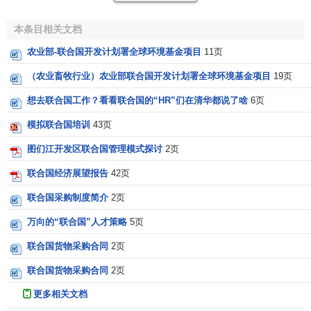
自1982年以来，联合国开发计划署推出并实施了多年期
本条目相关文档
“
国别方案
”及“合作框架”，重点关注特定的课题和成果。至此
农业部-联合国开发计划署全球环境基金项目
11页
开发署已经与中国政府的密切合作伙伴——商务部下属的中
国国际经济技术交流中心——成功完成了5次该框架的实施。
（农业畜牧行业）农业部联合国开发计划署全球环境基金项目
19页
想去联合国工作？看看联合国的“HR”们在清华都说了啥
6页
通过这一合作伙伴关系以及数以百计的项目的成功实
施，数千名中国人民接受了
培训
，重点科研部门和机构的研
模拟联合国培训
43页
究能力得到了强化，他们在为促进和成就中国的人类发展的
图们江开发区联合国管理模式探讨
2页
显著进程贡献着力量。
联合国经济展望报告
42页
如今，联合国开发计划署在中国推广的项目84%以上是
联合国采购制度简介
2页
直接与十多个政府部委、
非政府组织
和私营机构合作执行
的。近年来，与其他发展方进行广泛而注重实效的
管理
合
万向的“联合国”人才策略
5页
作，扩大
战略
合作伙伴关系，已经成为联合国开发计划署的
联合国货物采购合同
2页
工作重点。除具体
项目
的实施之外，联合国开发计划署越来
联合国货物采购合同
2页
越多地进行高层次的媒体宣传、政策咨询、政府对话和推
广，并为创新项目提供牵线搭桥的方案。
更多相关文档