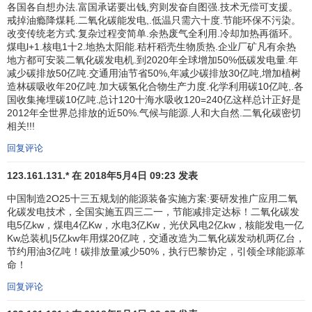
各国各自想办法.富国承诺要出钱,穷则发奋自图强.技术无偿可支援。
戒掉油瘾降煤耗.二氧化碳能发电,.低温只需六十度.节能环保不污染。
促进两性平等并赋予妇女权力
改变传统老方式.复杂过程变简单.余热废气全利用.冷却加热再循环。
煤电l+1.核电1十2.地热太阳能.秸杆稻壳生物质热.企业厂矿凡有余热
最好到2005年在
小学教育
和中学教育中消除两性差
地方都可安装二氧化碳发电机.到2020年全球增加50%低碳发电量.年
别，最迟于2015年在各级教育中消除此种差距
减少碳排放50亿吨.交通用油节省50%,年减少碳排放30亿吨,增加植树
造林碳吸收年20亿吨.加大碳氢化合物生产力度.化学利用碳10亿吨,.各
国收集掩埋碳10亿吨.总计120十海水吸收120=240亿这样总计正好是
2012年全世界总排放的近50%.气候与能源.人和大自然.二氧化碳密切
相关!!!
降低儿童死亡率
回复评论
五岁以下儿童的
死亡率
降低三分之二
123.161.131.* 在 2018年5月4日 09:23 发表
中国制造2O25十三五规划的能源装备实施方案:要研发推广应用二氧
化碳发电技术，全国实施五四三二一，节能减排定达标！二氧化碳发
改善产妇保健
电5亿kw，煤电4亿Kw，水电3亿Kw，光伏风电2亿kw，核能发电一亿
Kw总装机|5亿kw年用煤20亿吨，交通改造为二氧化碳发动机两亿台，
产妇死亡率降低四分之三
节约用油3亿吨！碳排放量减少50%，执行巴黎协定，引领全球能源革
命！
实现普及生殖健康
回复评论