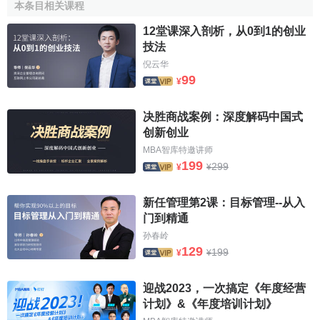
本条目相关课程
联合国开发计划署在中国的发展项目
资金
来源多元化，
包括联合国开发计划署核心支助、中国政府支助、其它赞助
12堂课深入剖析，从0到1的创业
方贡献、全球信托基金如
全球环境基金
和蒙特利尔议定书、
技法
和
企业
的贡献。2001-2005年，联合国开发计划署调动超过2
倪云华
亿5千万用于支助其在中国的项目。
99
¥
UNDP
战略合作伙伴
决胜商战案例：深度解码中国式
创新创业
近年来，联合国开发计划署大力加强与社会各界的合作
MBA智库特邀讲师
199
关系，
整合
对华援助的资源，为千年发展目标的实现做出了
299
¥
¥
应有的贡献。开发署充分利用和
协调
与援助国、民间组织、
国际金融机构、地区发展银行、私营机构以及联合国系统的
新任管理第2课：目标管理--从入
门到精通
其它机构的关系，并且做好了更充分的准备，帮助中国吸引
孙春岭
人材和
经济
援助，并有效地加以使用。
129
199
¥
¥
自成立至今的25年来，联合国开发计划署驻华代表处已
经在中国政府、国际社会、民间社会和私营机构之间建立了
迎战2023，一次搞定《年度经营
广泛的实质性合作伙伴关系网络。这一关系网络对于帮助中
计划》&《年度培训计划》