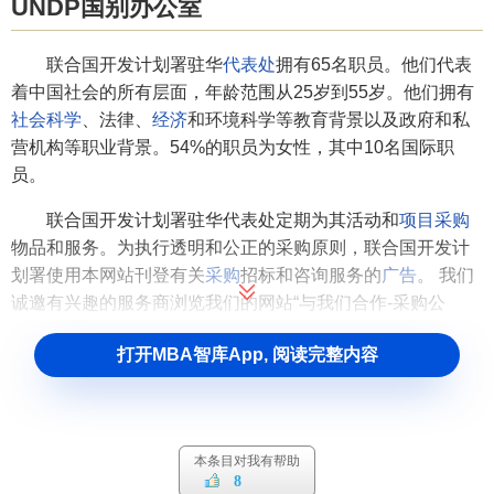
UNDP国别办公室
联合国开发计划署驻华
代表处
拥有65名职员。他们代表
着中国社会的所有层面，年龄范围从25岁到55岁。他们拥有
社会科学
、法律、
经济
和环境科学等教育背景以及政府和私
营机构等职业背景。54%的职员为女性，其中10名国际职
员。
联合国开发计划署驻华代表处定期为其活动和
项目
采购
物品和服务。为执行透明和公正的采购原则，联合国开发计
划署使用本网站刊登有关
采购
招标和咨询服务的
广告
。 我们
诚邀有兴趣的服务商浏览我们的网站“与我们合作-采购公
告”。 我们的历史
打开MBA智库App, 阅读完整内容
联合国开发计划署与中国政府于1979年9月签署了标准
基本协定并正式在华行使
职能
。迄今为止，联合国开发计划
署已经完成了900多个
项目
，涉及的领域十分广泛，包括农
业、工业、能源、公共卫生、减贫、经济重建，以及许多交
本条目对我有帮助
8
叉领域。