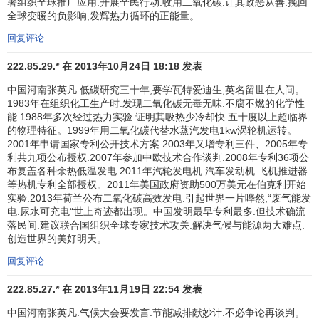
署组织全球推广应用.开展全民行动.收用二氧化碳.让其政恶从善.挽回
部门、
私营企业
、民间团体、普通民众以及新闻媒体都参与
全球变暖的负影响,发辉热力循环的正能量。
进来方能成功。
回复评论
222.85.29.* 在 2013年10月24日 18:18 发表
中国河南张英凡.低碳研究三十年,要学瓦特爱迪生,英名留世在人间。
消除极端贫困和饥饿
1983年在组织化工生产时.发现二氧化碳无毒无味.不腐不燃的化学性
能.1988年多次经过热力实验.证明其吸热少冷却快.五十度以上超临界
靠每日不到1
美元
维生的人口减半
的物理特征。1999年用二氧化碳代替水蒸汽发电1kw涡轮机运转。
2001年申请国家专利公开技术方案.2003年又增专利三件、2005年专
实现充分和有效的就业, 使所有人包括妇女和年轻人有
利共九项公布授权.2007年参加中欧技术合作谈判.2008年专利36项公
体面的工作
布复盖各种余热低温发电.2011年汽轮发电机.汽车发动机.飞机推进器
等热机专利全部授权。2011年美国政府资助500万美元在伯克利开始
挨饿的人口比例减半
实验.2013年荷兰公布二氧化碳高效发电.引起世界一片哗然,“废气能发
电.尿水可充电“世上奇迹都出现。中国发明最早专利最多.但技术确流
落民间.建议联合国组织全球专家技术攻关.解决气候与能源两大难点.
创造世界的美好明天。
普及小学教育
回复评论
确保所有男童和女童都能完成全部小学教育课程
222.85.27.* 在 2013年11月19日 22:54 发表
中国河南张英凡.气候大会要发言.节能减排献妙计.不必争论再谈判。