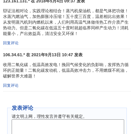
123.161.131.* 在 2018年5月4日 09:37 发表
与艾滋病病毒/艾滋病、疟疾和其它疾病作斗争
辯证法相对论，实践理论相结合！蒸汽机柴油机，都是气体把功做！
水蒸汽燃油气，加热膨胀冷压缩！五十度三百度，温差相比出效果！
遏止并开始扭转艾滋病病毒/艾滋病的蔓延
从发明蒸汽机到内燃机以来，人们利用高温气体做传热工作介质产生
热动力。但是二氧化碳在低温五十度时就超临界同样产生动力！消耗
实现艾滋病治疗的全面普及
能量小，产出效益高，清洁安全又环保！
遏止并开始扭转疟疾和其它主要疾病的
发病率
增长
回复评论
106.34.61.* 在 2021年9月13日 10:47 发表
收用二氧化碳，低温高效发电！挽回气候变化的负影响，发挥热力循
确保环境的可持续能力
环的正能量！二氧化碳发动机，低温高效冲击力，不用燃煤不耗油，
破解世界大难题！
将
可持续发展
原则纳入国家政策和方案；扭转环境资
回复评论
源的流失
降低生物多样性的丧失,到2010年显著减少丧失速度
发表评论
无法持续获得安全饮用水的人口比例减半
请文明上网，理性发言并遵守有关规定。
到2020年使至少1亿
贫民窟
居民的生活有明显改善