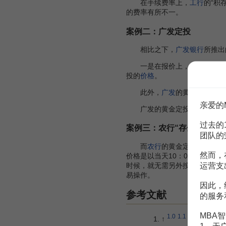
在手续费率上，
工行
的“积
的费率有所不一。
案例二：广发定投
相比之下，
广发银行
所推出
一是在报价上，
广发
的黄金
投的
价格
。
此外，
广发
的黄金定投所提供
亲爱的
广发的黄金定投业务也是门槛最
过去的
案例三：农行“存金通”
团队的
而
农行
的黄金定投产品“存金
然而，
价格是以当天10：00金交所AU
时候，就无需另外按照交易金额
运营支
易操作。
因此，
参考文献
的服务
MBA智
1.0
1.1
↑
孙卓艳,张燕,