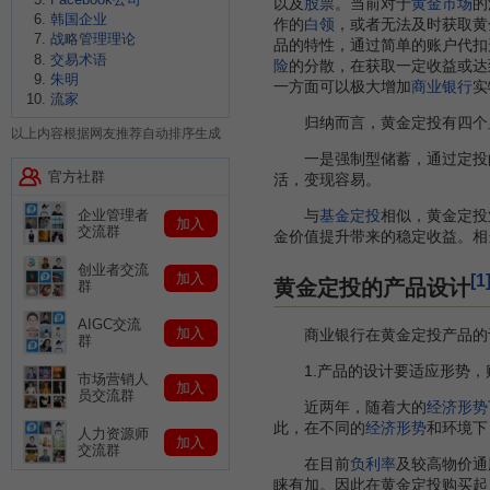
以及
股票
。当前对于
黄金市场
的
韩国企业
作的
白领
，或者无法及时获取黄
战略管理理论
品的特性，通过简单的账户代扣
交易术语
险
的分散，在获取一定收益或达
朱明
一方面可以极大增加
商业银行
实
流家
归纳而言，黄金定投有四个
以上内容根据网友推荐自动排序生成
一是强制型储蓄，通过定投
官方社群
活，变现容易。
企业管理者
与
基金定投
相似，黄金定投
加入
交流群
金价值提升带来的稳定收益。相
创业者交流
[1
加入
黄金定投的产品设计
群
AIGC交流
加入
商业银行在黄金定投产品的设
群
1.产品的设计要适应形势，
市场营销人
加入
员交流群
近两年，随着大的
经济形势
此，在不同的
经济形势
和环境下
人力资源师
加入
交流群
在目前
负利率
及较高物价通
睐有加。因此在黄金定投购买起