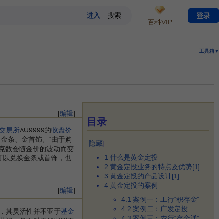
登录
百科VIP
工具箱▼
[
编辑
]
目录
交易所
AU9999的
收盘价
金条、金首饰。“由于购
[
隐藏
]
金克数会随金价的波动而变
1
什么是黄金定投
可以兑换金条或首饰，也
2
黄金定投业务的特点及优势[1]
3
黄金定投的产品设计[1]
4
黄金定投的案例
[
编辑
]
4.1
案例一：工行“积存金”
4.2
案例二：广发定投
，其灵活性并不亚于
基金
4.3
案例三：农行“存金通”