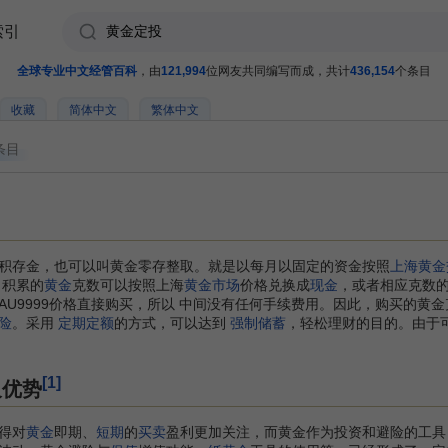
索引
全球专业中文经管百科
，由
121,994
位网友共同编写而成，共计
436,154
个条目
收藏
简体中文
繁体中文
条目
积存金，也可以叫黄金零存整取。就是以每月以固定的资金按照
上海黄金
 积累的
黄金
克数可以按照上海
黄金市场
价格兑换成
现金
，或者相应克数的
AU9999价格直接购买，所以 中间没有任何手续费用。因此，购买的黄
险
。采用
定期定额
的方式，可以达到
强制储蓄
，轻松理财的目的。由于
[1]
及优势
得对
黄金
即期、
短期
的
买卖
盈利更加关注，而黄金作为投资和避险的工具