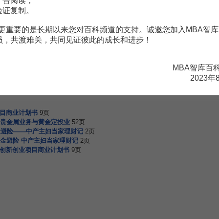
广告阅读；
验证复制。
更重要的是长期以来您对百科频道的支持。诚邀您加入MBA智库
会员，共渡难关，共同见证彼此的成长和进步！
赏
MBA智库APP
MBA智库百
。
需要补充新内容或修改错误内容，请
编辑条目
或
投诉举报
2023年
项目商业计划书
9页
贵金属业务与黄金定投业
52页
金避险——中产主妇当家理财记
2页
金避险 中产主妇当家理财记
2页
务创新创业项目商业计划书
9页