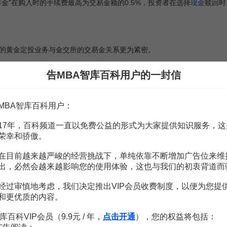
存金”在购入时的手续费最高为交易金额的0.5%，投资者在选择
现金
赎回时
的黄金定投业务与金交所的交易金关系更为紧密。
定投业务是以实时的上海金交所AU99.99价格来报价，定投
投资者
指定扣
告MBA智库百科用户的一封信
的黄金实物是金交所100克规格的AU99.99金条。
MBA智库百科用户：
低的产品。每期最低的投资可以为重量1克或金额100元，为同类产
17年，百科频道一直以免费公益的形式为大家提供知识服务，这
荣幸和骄傲。
通”与
工行
和广发的产品差异较大。“存金通”定投业务围绕着
农行
的“传世
在目前越来越严峻的经营挑战下，单纯依靠不断增加广告位来维
99.99的报价为基础，并加以“传世之宝”的加工费、
流通费用
等。因此，这
的比例支付交易手续费了。目前
农行
的“存金通”提供按月定投的计划，
出，必然会越来越影响您的使用体验，这也与我们的初衷背道而
经过审慎地考虑，我们决定推出VIP会员收费制度，以便为您提
和更优质的内容。
库百科VIP会员（9.9元 / 年，
点击开通
），您的权益将包括：
李菁.对商业银行开办黄金定投业务的思考[J].管理观察,2012,(32).