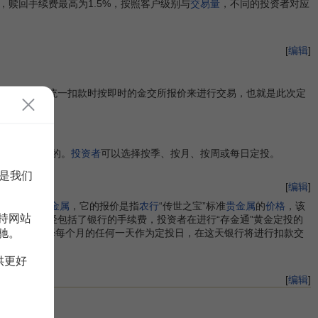
，赎回手续费最高为1.5%，按照客户级别与
交易量
，不同的投资者对应
[
编辑
]
款日，银行统一扣款时按即时的金交所报价来进行交易，也就是此次定
品中门槛最低的。
投资者
可以选择按季、按月、按周或每日定投。
是我们
[
编辑
]
之宝”标准
贵金属
，它的报价是指
农行
“传世之宝”标准
贵金属
的
价格
，该
持网站
一价格中已经包括了银行的手续费，投资者在进行“存金通”黄金定投的
投资者可以选择每个月的任何一天作为定投日，在这天银行将进行扣款交
驰。
供更好
[
编辑
]