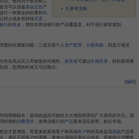
共识。然而对于那些刚工
是否可以借鉴
基金定投
产
5
参考文献
进行一种黄金的积累和
风
过积少成多和持续
买卖
，
银行
的
资金
，增加在商业银行的产品覆盖度，利于进行财富规划。
明显的抗通胀功能；三是完善个人
资产配置
，
分散风险
；四是方便灵
次性在高点买入而被套的可能性，
投资者
可通过
长期投资
，轻松获得黄
负担，想用的时候又可以取出。
[
编辑
]
时间周期较长，获得收益的可能性大大增加而受到广大基民的关注。因
同时期的
消费需求
，使商业银行的
产品
更加适应形势，贴近市场。
然后才是增值。而更多的富裕客户和高端
客户
则对高收益高
风险
产品青
点，满足不同客户的需要，避免出现因设置起点较高，而将部分消费客