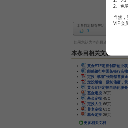
1、无
2、免
当然，
VIP
本条目对我有帮助
3
如果您认为本条目还有待完善，
本条目相关文档
黄金ETF定投创新创业
邮储银行中国某银行实物
定投“维稳”强制储蓄黄
定投维稳，强制储蓄，黄
黄金ETF定投自动化服
基金定投
36页
基金定投
45页
定投人生
66页
养老定投
63页
基金定投
36页
更多相关文档