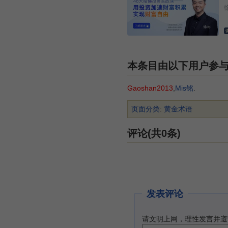
本条目由以下用户参
Gaoshan2013
,
Mis铭
.
页面分类
:
黄金术语
评论(共0条)
发表评论
请文明上网，理性发言并遵