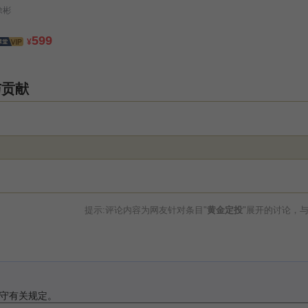
徐彬
599
¥
与贡献
提示:评论内容为网友针对条目"
黄金定投
"展开的讨论，
守有关规定。