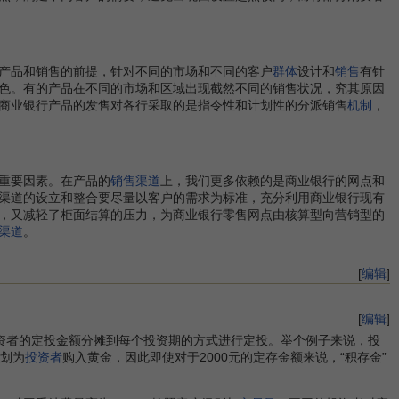
产品和销售的前提，针对不同的市场和不同的客户
群体
设计和
销售
有针
色。有的产品在不同的市场和区域出现截然不同的销售状况，究其原因
商业银行产品的发售对各行采取的是指令性和计划性的分派销售
机制
，
重要因素。在产品的
销售渠道
上，我们更多依赖的是商业银行的网点和
渠道的设立和整合要尽量以客户的需求为标准，充分利用商业银行现有
，又减轻了柜面结算的压力，为商业银行零售网点由核算型向营销型的
渠道
。
[
编辑
]
[
编辑
]
资者的定投金额分摊到每个投资期的方式进行定投。举个例子来说，投
计划为
投资者
购入黄金，因此即使对于2000元的定存金额来说，“积存金”