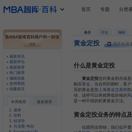
首页
专题
分类
条目
讨论
编辑
黄金定投
用手机看
最新资讯
最新评论
什么是黄金定投
最新推荐
热门推荐
编辑实验
黄金定投
也叫黄金积存或是
使用帮助
购买
黄金
。当合同到期时，客户
创建条目
买的黄金是按
上海黄金交易所
的
动，这样可以有效降低价格的
风
是一种不错的积累黄金方法。
本周推荐
最多推荐
债券
黄金定投业务的特点
饮料
经济学
马克斯·韦伯
综观同业营销，我们似乎显
Facebook公司