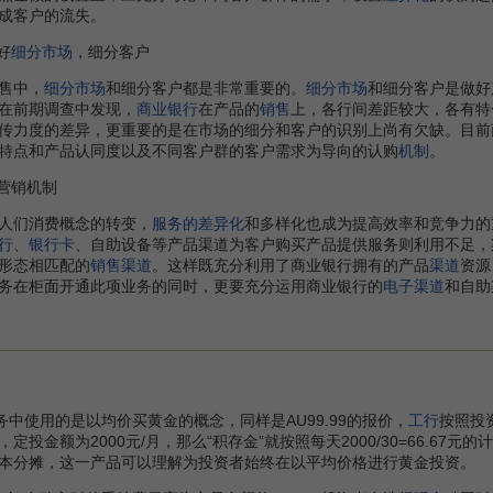
成客户的流失。
好
细分市场
，细分客户
售中，
细分市场
和细分客户都是非常重要的。
细分市场
和细分客户是做好
在前期调查中发现，
商业银行
在产品的
销售
上，各行间差距较大，各有特
传力度的差异，更重要的是在市场的细分和客户的识别上尚有欠缺。目前
特点和产品认同度以及不同客户群的客户需求为导向的认购
机制
。
营销机制
人们消费概念的转变，
服务的差异化
和多样化也成为提高效率和竞争力的
行
、
银行卡
、自助设备等产品渠道为客户购买产品提供服务则利用不足，
形态相匹配的
销售渠道
。这样既充分利用了商业银行拥有的产品
渠道
资源
务在柜面开通此项业务的同时，更要充分运用商业银行的
电子渠道
和自助
务中使用的是以均价买黄金的概念，同样是AU99.99的报价，
工行
按照投
，定投金额为2000元/月，那么“积存金”就按照每天2000/30=66.67元的
本分摊，这一产品可以理解为投资者始终在以平均价格进行黄金投资。