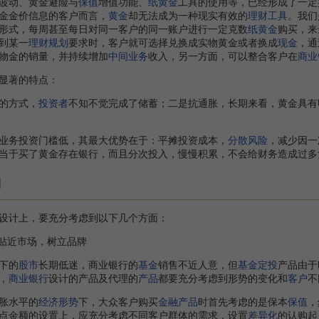
波动、黄金避险与
保值
增值功能、
纸黄金
工具的使用等，已经形成了一定
金金价信息的客户而言，
黄金
却无法成为一种现实有效的
理财工具
。我们
形式，每周甚至每日对同一客户的同一账户进行一定克数
纸黄金
购买，来
到某一
理财规划
要求时，客户就可选择兑换成实物黄金或者换成
现金
，通
物金的销量，并持续增加
中间业务
收入，另一方面，可以整合客户在
商业
显著的特点：
的方式，
投资者
不知不觉完成了储蓄；二是抗通胀，长期来看，黄金具有
业务投资门槛低，其最大优势在于：平摊投资成本，
分散风险
，减少因一
当于买了黄金存在银行，而且分次投入，慢慢积累，不会给财务造成过多
]
计上，要充分考虑到以下几个方面：
贴近市场，树立品牌
下的
股市
长期低迷，商业银行的
基金
销售不近人意，但
基金定投
产品由于
，
商业银行
设计的产品及代理的
产品
都要充分考虑到形势的变化和
客户
不
胀水平的
经济形势
下，大众客户购买
金融产品
时首先考虑的是保本
保值
，
点金额的设置上，应充分考虑不同客户群体的需求，设置
差异化
的认购起