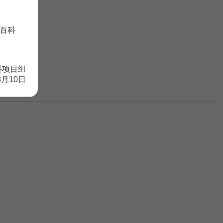
百科
科项目组
8月10日