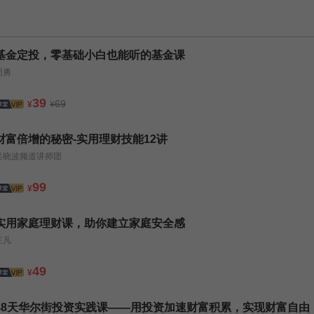
基金定投，零基础小白也能听的基金课
周勇
39
69
¥
¥
财富倍增的秘密-实用理财技能12讲
吴晓波频道讲师团
99
¥
实用家庭理财课，助你建立家庭安全感
汪凡
49
¥
48天华尔街投资实践课——用投资加速财富积累，实现财富自由