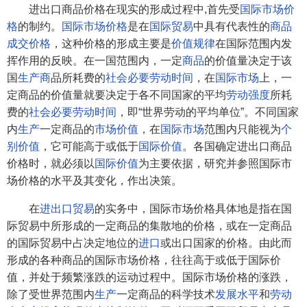
进出口商品价格在现实的形成过程中,首先受
国际市场价
格
的制约。
国际市场价格
是在
国际贸易
中具有代表性的
商品
成交价格
，这种价格的形成主要是
价值规律
在国际范围内发
挥作用的反映。在一国范围内，一定
商品
的价值量决定于该
国
生产商
品所耗费的
社会必要劳动时间
，在
国际市场
上，一
定商品的价值量就要决定于各不同国家的平均
劳动强度
所耗
费的
社会必要劳动时间
，即“世界劳动的平均单位”。不同国家
内
生产
一定商品的
市场价值
，在
国际市场
范围内只能视为
个
别价值
，它可能高于或低于
国际价值
。各国确定进出口商品
价格时，就必须以
国际价值
为主要依据，研究并参照国际市
场价格的水平及其变化，作出决策。
在
进出口贸易
的实务中，国际市场价格具体地是指在国
际贸易中所形成的一定商品的集散地的价格，或在一定商品
的国际贸易中占决定地位的
进口
或出口国家的价格。由此而
形成的各种商品的国际市场价格，往往高于或低于国际价
值，并处于频繁涨跌的运动过程中。国际市场价格的涨跌，
除了受世界范围内
生产
一定商品的科学技术
发展水平
和
劳动