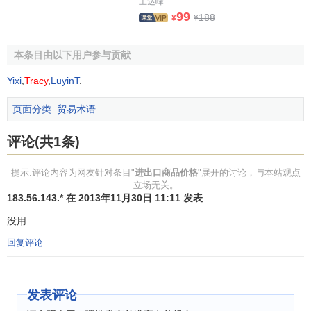
王达峰
99
188
¥
¥
本条目由以下用户参与贡献
Yixi
,
Tracy
,
LuyinT
.
页面分类
:
贸易术语
评论(共1条)
提示:评论内容为网友针对条目"
进出口商品价格
"展开的讨论，与本站观点
立场无关。
183.56.143.* 在 2013年11月30日 11:11 发表
没用
回复评论
发表评论