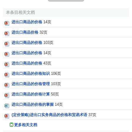
际市场价格保持一致，但也可高于或低于国际市场价格，采
取更利于本国的
竞争性价格
。
本条目相关文档
进出口商品的价格
14页
进出口商品价格的价格种类
进出口商品价格
32页
根据交货地点不同，进出口商品价格可区分为：
进出口商品的价格
103页
内陆交货价格
。即卖方在出口国家的内陆完成交货义
进出口商品的价格
14页
务的价格，包括
工厂交货
、矿山交货、农场交货、仓
进出口商品的价格
43页
库交货、铁路交货、
卡车交货价格
等。
进出口商品的价格知识
106页
装运港交货价格。即卖方在出口国家的装运港完成交
进出口商品的价格管理
103页
货义务的价格，包括
船边交货
、
船上交货
、
成本加运
费
、
成本
加
保险费
和运费价格等。
进出口商品的价格计算
50页
目的地交货价格
。即在买方国家的
港口
或内地交货的
进出口商品的价格的掌握
14页
价格，包括
目的港船上交货
、目的港
船边交货
、
目的
{定价策略}进出口实务商品的价格和贸易术语
37页
港码头交货
、目的地买方指定地点交货价格等。
更多相关文档