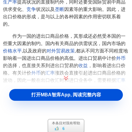
生产率
提高状况的直接制约外，同时还要受国际贸易中商品
供求变化、
竞争
状况以及
垄断
因素等的重大影响。因此，进
出口价格的形成，是与以上的各种因素的作用密切联系着
的。
作为一国的进出口商品价格，其形成还必然受本国的一
些重大因素的制约。国内有关商品的供需状况，国内市场的
价格水平
,以及政府的
对外贸易政策
,都从不同方面不同程度地
影响着一国进出口商品价格的高低。进出口贸易中计价
外币
的选择，也直接关系到进出口贸易的
收益
，影响着进出口价
格。有关计价
外币
的
汇率
涨跌会直接引起进出口商品价格的
波动，因此一般在出口收汇时和进口业务中，需要根据
汇率
变化及时制订或调整进出口价格，并选择有利于本国的
计价
打开MBA智库App, 阅读完整内容
货币
。
进出口商品价格的形成是各种错综复杂因素作用的集中
反映,其中,国际市场价格是具主导作用的因素，有关国家本国
内的各种影响因素，在不同商品的进出口贸易中也起着不同
本条目对我有帮助
6
程度的制约作用。因此，进出口价格在一般情况下可以与国