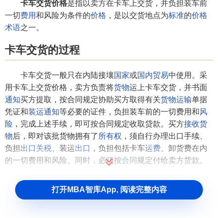
卡车交货价格
是指以卖方在卡车上交货，并负担装车前
一切
费用
和风险为条件的
价格
，是以交货地点为
标准
的
价格
术语
之一。
卡车交货的过程
卡车交货一般只在内陆接壤
国家
或
国内贸易
中使用。采
用卡车上交货价格，卖方负责将
货物
运上卡车交货，并书面
通知
买方提取，按合同规定协助买方取得有关
货物运输
单据
凭证和
装运通知
等必要的证件，负担装车前的一切费用和
风
险
，完成上述手续，即可按合同规定收取贷款。买方
接收货
物
后，即对该批货物拥有了
所有权
，须自行办理出口手续、
负担
出口关税
、装运
出口
，负担包括卡车
运费
、卸货费在内
的一切费用和风险。同时，必须按
合同
规定付给卖方货款。
打开MBA智库App, 阅读完整内容