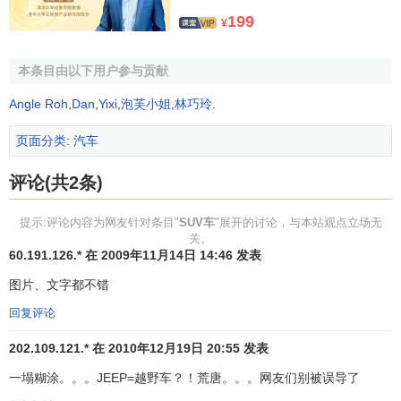
混合、迷你SUV同样惹人
199
¥
爱
本条目由以下用户参与贡献
经常看越野者车队比赛的
人一定都知道江铃陆风这款
Angle Roh
,
Dan
,
Yixi
,
泡芙小姐
,
林巧玲
.
车，何宏龙告诉记者，他们越
阿尔法•罗密欧SUV
野者俱乐部就有好几辆江铃陆
页面分类
:
汽车
CXover
风参赛车。江铃陆风是近乎于
评论(共2条)
吉普和SUV之间的车，如美国
牧马人也属于此类车。这种车
提示:评论内容为网友针对条目"
SUV车
"展开的讨论，与本站观点立场无
叫做短震的吉普混合多用途车辆，其特点是轮距短，像大切
关。
诺基则属于长距的。这种吉普混合多用途车很适合那些折中
60.191.126.* 在 2009年11月14日 14:46 发表
主义者，他们既想拥有SUV的舒适、时尚，又想感受吉普车
图片、文字都不错
的越野性能，那么选择这种“混合SUV”是最适合不过的了。
回复评论
MINI(迷你)城市SUV更能
202.109.121.* 在 2010年12月19日 20:55 发表
赢得时尚人士的青睐。这种迷
一塌糊涂。。。JEEP=越野车？！荒唐。。。网友们别被误导了
你SUV适合那些追求
标新立异
的人，开上一辆迷你SUV，可