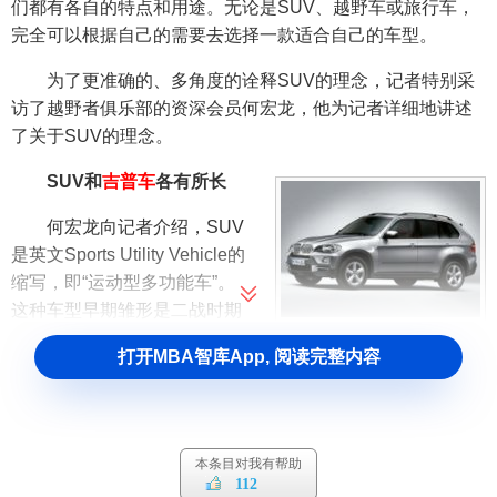
们都有各自的特点和用途。无论是SUV、越野车或旅行车，
完全可以根据自己的需要去选择一款适合自己的车型。
为了更准确的、多角度的诠释SUV的理念，记者特别采
访了越野者俱乐部的资深会员何宏龙，他为记者详细地讲述
了关于SUV的理念。
SUV和
吉普车
各有所长
何宏龙向记者介绍，SUV
是英文Sports Utility Vehicle的
缩写，即“运动型多功能车”。
这种车型早期雏形是二战时期
宝马X5
的吉普车，而第一代SUV则是
打开MBA智库App, 阅读完整内容
克莱斯勒
于 80年代生产的“切
诺基”，但SUV的概念成为全球
时尚是在近十几年间，确切地
说，是在80年代末期、90年代初期才开始流行SUV的，甚至
本条目对我有帮助
1983、 1984年的时候我们还是把切诺基称作越野车而不是
112