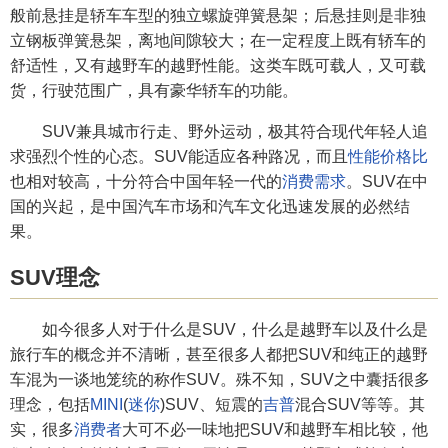
般前悬挂是轿车车型的独立螺旋弹簧悬架；后悬挂则是非独
立钢板弹簧悬架，离地间隙较大；在一定程度上既有轿车的
舒适性，又有越野车的越野性能。这类车既可载人，又可载
货，行驶范围广，具有豪华轿车的功能。
SUV兼具城市行走、野外运动，极其符合现代年轻人追
求强烈个性的心态。SUV能适应各种路况，而且
性能价格比
也相对较高，十分符合中国年轻一代的
消费需求
。SUV在中
国的兴起，是中国汽车市场和汽车文化迅速发展的必然结
果。
SUV理念
如今很多人对于什么是SUV，什么是越野车以及什么是
旅行车的概念并不清晰，甚至很多人都把SUV和纯正的越野
车混为一谈地笼统的称作SUV。殊不知，SUV之中囊括很多
理念，包括
MINI
(
迷你
)SUV、短震的
吉普
混合SUV等等。其
实，很多
消费者
大可不必一味地把SUV和越野车相比较，他