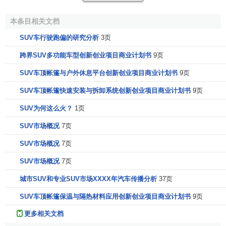
SUV。SUV的特点是动力强、越野性、宽敞舒适及良好的载
物和载客功能。可以爬坡的叫吉普车，最有代表性的是第二
本条目相关文档
次世界大战时英国的
陆虎
和美国的吉普(
Jeep
)。
SUV车行驶跑偏的研究分析
3页
SUV＝
越野车
＋
旅行车
跨界SUV多功能车型创新创业项目商业计划书
9页
SUV是在1991、1992年
SUV车顶帐篷与户外休息平台创新创业项目商业计划书
9页
的时候才开始在美国真正兴
SUV车顶帐篷快速安装与拆卸系统创新创业项目商业计划书
9页
起，1998年 SUV的概念进入
中国。从SUV的字面意思上就
SUV为何这么火？
1页
大切诺基
可以发现，它本身是运动和多
SUV市场概况
7页
用途结合的车辆。旅行车在美
SUV市场概况
7页
国的50年代至80年代都非常盛
行，以舒适性和多用途性赢得
SUV市场概况
7页
称赞；而越野车相对笨重，
油耗
又大，最后就产生了SUV的
城市SUV和专业SUV市场XXXX年汽车传播分析
37页
概念，它是旅行车和越野车的结合体发展起来的。SUV的底
盘高，有大梁，可以牵引，后行李箱的空间同样宽大，SUV
SUV车顶帐篷保温与隔热材料应用创新创业项目商业计划书
9页
是及越野、储物、旅行、牵引多种功能为一体的，所以称之
更多相关文档
为运动多功能车辆。