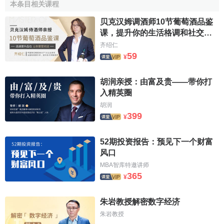
本条目相关课程
SUV不便于改装但时尚
贝克汉姆调酒师10节葡萄酒品鉴
课，提升你的生活格调和社交语
吉普是纯越野或可改装的
言
齐绍仁
车辆，这是它与SUV的最大区
59
¥
别。何宏龙告诉记者，所谓纯
凯迪拉克凯雷德SUV
越野车就是准军事用途、可改
胡润亲授：由富及贵——带你打
装车辆，美国的
吉普
、英国的
入精英圈
陆虎
，他们本身没有太多的电
胡润
子零件，即便是拆卸、改装都
399
¥
没有关系。而消费者们则不必把高端越野车的亮点强加于普
通的SUV身上，像大切诺基、宝马X5这些车都是没有大梁的
52期投资报告：预见下一个财富
SUV，采取一体化车身、独立避震式，这些车实际上不适合
风口
极限越野，也不适合牵引，但对于经常跑城市道路的人来
MBA智库特邀讲师
讲，足够用了，更何况大部分的消费者越野的机会并不多，
365
¥
而这种SUV通常外形更加时尚、夺目，只是不便于改装而
已。总之，兼顾了驾驶者对舒适性、越野性和多功能性的多
朱岩教授解密数字经济
方面
需求
，就是对SUV概念最贴切的诠释。
朱岩教授