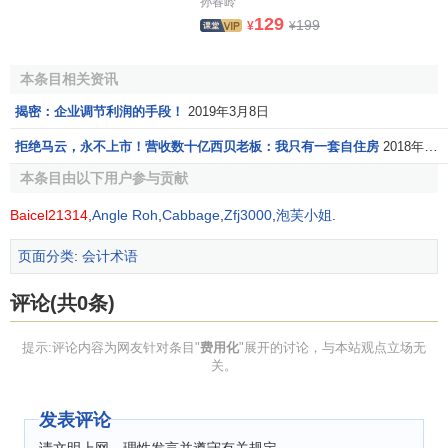
孙春岭
129
199
¥
¥
本条目相关资讯
揭密：企业调节利润的手段！
2019年3月8日
拒绝马云，永不上市！营收数十亿西贝老板：我只有一套自住房
2018年12月26日
本条目由以下用户参与贡献
Baicel21314
,
Angle Roh
,
Cabbage
,
Zfj3000
,
泡芙小姐
.
页面分类
:
会计术语
评论(共0条)
提示:评论内容为网友针对条目"
费用化
"展开的讨论，与本站观点立场无
关。
发表评论
请文明上网，理性发言并遵守有关规定。