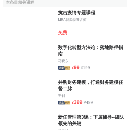
本条目相关课程
相关条目
抗击疫情专题课程
MBA智库特邀讲师
资本化
有条件的资本化
免费
数字化转型方法论：落地路径指
南
马晓东
99
199
¥
¥
并购财务建模，打通财务建模任
督二脉
王钊
399
499
¥
¥
新任管理第3课：下属辅导--团队
领先的关键