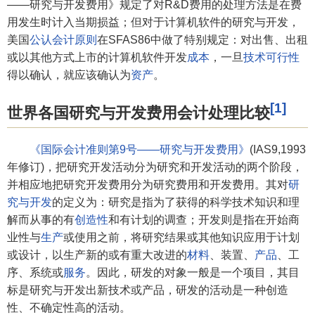
——研究与开发费用》规定了对R&D费用的处理方法是在费
用发生时计入当期损益；但对于计算机软件的研究与开发，
美国
公认会计原则
在SFAS86中做了特别规定：对出售、出租
或以其他方式上市的计算机软件开发
成本
，一旦
技术可行性
得以确认，就应该确认为
资产
。
[1]
世界各国研究与开发费用会计处理比较
《国际会计准则第9号——研究与开发费用》
(IAS9,1993
年修订)，把研究开发活动分为研究和开发活动的两个阶段，
并相应地把研究开发费用分为研究费用和开发费用。其对
研
究与开发
的定义为：研究是指为了获得的科学技术知识和理
解而从事的有
创造性
和有计划的调查；开发则是指在开始商
业性与
生产
或使用之前，将研究结果或其他知识应用于计划
或设计，以生产新的或有重大改进的
材料
、装置、
产品
、工
序、系统或
服务
。因此，研发的对象一般是一个项目，其目
标是研究与开发出新技术或产品，研发的活动是一种创造
性、不确定性高的活动。