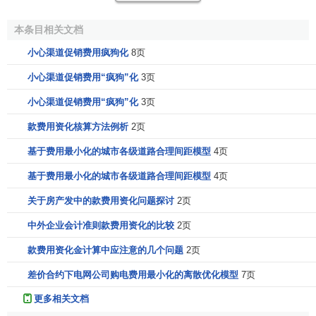
程中发生的材料费用，直接参与开发人员的
工资
及
福利费
，
开发过程中发生的
租金
、
借款费用
等，直接计入当期损益。
本条目相关文档
小心渠道促销费用疯狗化
8页
已经计入各期费用的研究与开发费用，在该项无形资产
获得成功并依法申请取得权利时，不得再将原已计入费用的
小心渠道促销费用“疯狗”化
3页
研究与开发费用资本化。现行的会计实务也是将研究与开发
小心渠道促销费用“疯狗”化
3页
支出作为企业“
管理费用
”处理。
款费用资化核算方法例析
2页
以上
财务会计
界所使用的这三种R&D费用的会计处理方
基于费用最小化的城市各级道路合理间距模型
4页
法，都是在会计的配比原则和稳健原则之间的权衡。但无论
是一次计入损益还是分期计入损益，实质都是将
研发支出
作
基于费用最小化的城市各级道路合理间距模型
4页
为期间费用处理，存在许多弊端。
关于房产发中的款费用资化问题探讨
2页
参考文献
中外企业会计准则款费用资化的比较
2页
款费用资化金计算中应注意的几个问题
2页
1.0
1.1
↑
潘飞、童卫华、文东华、程明.基于价值管理
差价合约下电网公司购电费用最小化的离散优化模型
7页
的管理会计——案例研究.清华大学出版社.
ISBN
7302118795
, 9787302118794
更多相关文档