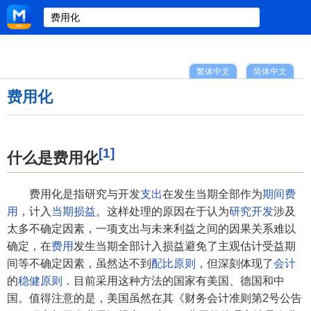
繁体中文
简体中文
费用化
[1]
什么是费用化
费用化是指研究与开发
支出
在发生当期全部作为
期间费
用
，计入
当期损益
。这样处理的原因在于认为
研究开发
涉及
太多不确定因素，一项支出与未来利益之间的因果关系难以
确定，在
费用
发生当期全部计入损益避免了主观估计受益期
间等不确定因素，虽然达不到
配比原则
，但深刻体现了
会计
的
稳健原则
．目前采用这种方法的国家有美国、德国和中
国。值得注意的是，美国虽然在其《财务会计准则第2号公告