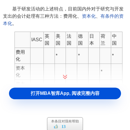
基于研发活动的上述特点，目前国内外对于研究与开发
支出的会计处理有三种方法：费用化、
资本化
、
有条件的资
本化
。
英
美
法
德
日
荷
中
IASC
国
国
国
国
本
兰
国
费用
*
*
*
化
资本
*
化
资本
*
*
*
*
化
打开MBA智库App, 阅读完整内容
就我国而言，财政部颁发的
《企业会计准则——无形资
产》
对于
无形资产
入账价值规定：企业自行开发并按法律程
序申请取得的无形资产，按依法取得时发生的注册费、聘请
本条目对我有帮助
律师费等费用，作为无形资产的
实际成本
。在研究与开发过
13