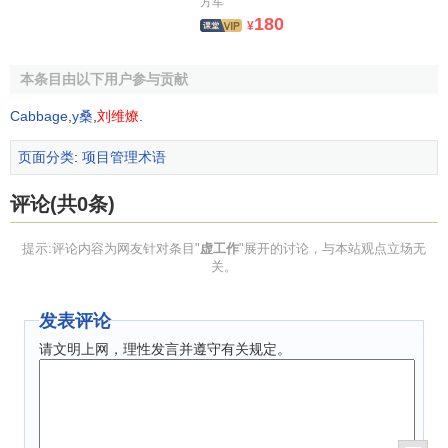
2.1 关于虚工作构图规定的错误
方军
180
¥
逻辑混乱是《规程》（JGJ/T 1001—91）关于虚工作构
图规定的明显错误：
本条目由以下用户参与贡献
（1）元素结构符号与虚工作结构符号具有本质的不同。
Cabbage
,
y桑
,
刘维燎
.
在网络计划中，具有独立的物理意义和独立的表达形式的图
页面分类
:
项目管理术语
形称为结构符号，通常称为绘图符号。用来表示元素（工
作，活动）和虚工作的结构符号分别称为元素结构符号和虚
评论(共0条)
工作结构符号，分别简称为实矢和虚矢。虚工作是一个描述
两个工作之间层序联系的概念，也就是说，虚矢是一个表示
提示:评论内容为网友针对条目"
虚工作
"展开的讨论，与本站观点立场无
“层序联系”的结构符号。“层序联系”本质上是一种时间的逻辑
关。
约束，故虚工作结构符号通常又称为逻辑矢。
发表评论
逻辑混乱错误1：第2.1.2条说，在双代号网络图中使用虚
箭线是“用来使有关工作的逻辑关系得到正确的表达”，这段文
请文明上网，理性发言并遵守有关规定。
字也就承认虚工作是一个描述两个工作之间（层序）联系的
绘图符号。虚工作“有自由时差时加波形线表示”（第4.1.3
条）——虚箭线既然是逻辑关系的绘图符号，为什么可以与