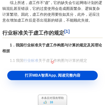
综上所述，虚工作不“虚”，它的缺失会引起网络计划的逻
辑混乱甚至错误，它的过度使用会造成图面繁杂、逻辑复杂
计算繁琐。因此，虚工作的使用要恰如其分，此外，还应注
意在增加虚工作后是否出现新的错误，不能顾此失彼。
[1]
行业标准关于虚工作的规定
1．我国行业标准关于虚工作构图与计算的规定及其理论
根据
1.1 我国
行业标准
关于虚工作构图与计算的规定
修改前后的国家行业标准《工程网络计划技术规程》
打开MBA智库App, 阅读完整内容
（以下简称《规程》）关于虚工作构图与计算的规定基本上
没有改变，因此，本文用修改前的《规程》（JGJ/T 1001—
91）作为文献的版本。《规程》（JGJ/T 1001—91）关于虚
工作构图与计算的规定主要有：
本条目对我有帮助
10
（1）“虚箭线仅在双代号网络图中使用。它表示一项虚