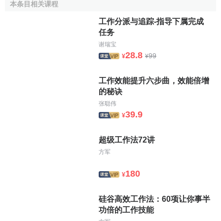
本条目相关课程
[2]
论。
我国行业标准关于虚工作构图与计算的理论根据主要
工作分派与追踪-指导下属完成
有以下两点：
任务
谢瑞宝
[3]
（1）“虚工作可以有时差”。
这是美籍
工程项目
管理专
28.8
99
¥
¥
家、加拿大建筑工业
管理自动化
的创始人H.N.阿尤加在其专
著《网络法施工管理》中的话，它是《规程》（JGJ/T 1001
工作效能提升六步曲，效能倍增
—91）关于虚工作构图的主要理论根据。
的秘诀
张聪伟
（2）将虚工作处理为“0”矢线参与系统计算。华罗庚教授
39.9
¥
在《统筹方法平话及补充》中写道：“在数学史上，零的出现
是一件大事，在统筹方法中引进‘虚’任务，用‘0’时间，也是应
超级工作法72讲
[4]
当注意的一个重要方法”。
这里，华先生将虚工作处理为“0”
方军
矢线（或“0”杆）参与系统计算，它是《规程》（JGJ/T 1001
—91）关于虚工作计算的主要理论根据。
180
¥
2．我国行业标准关于虚工作构图与计算规定的错误与局
硅谷高效工作法：60项让你事半
限性
功倍的工作技能