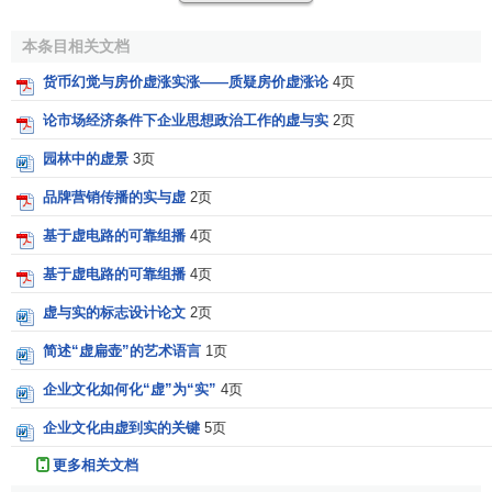
拟的工作（以下简称虚工作），用来使有关工作的逻辑关系
本条目相关文档
得到正确的表达。它不消耗资源，持续时间为零（第2.1.2
条）”。
货币幻觉与房价虚涨实涨——质疑房价虚涨论
4页
（2）“
时标网络计划
应以实箭线表示工作。以虚箭线表
论市场经济条件下企业思想政治工作的虚与实
2页
示虚工作。以波形线表示表示工作的自由时差（第4.1.2
园林中的虚景
3页
条）”。
品牌营销传播的实与虚
2页
（3）“
时标网络计划
中所有的符号在时间坐标上的水平
基于虚电路的可靠组播
4页
位置及其水平投影，都必须与其所代表的时间值相对应。节
点的中心必须对准时标的刻度线。虚工作必须以垂直虚箭线
基于虚电路的可靠组播
4页
表示，有自由时差时加波形线表示（第4.1.3条）”。
虚与实的标志设计论文
2页
应当指出的是，我国行业标准关于虚工作构图与计算的规定
简述“虚扁壶”的艺术语言
1页
也就是传统网络关于关于虚工作构图与计算的规定。
企业文化如何化“虚”为“实”
4页
1.2 我国行业标准关于虚工作构图与计算的理论根据
企业文化由虚到实的关键
5页
网络计划技术
发展的历史表明，传统网络没有建立
网络
更多相关文档
计划技术
的基础理论，同样也没有建立关于虚工作的基础理