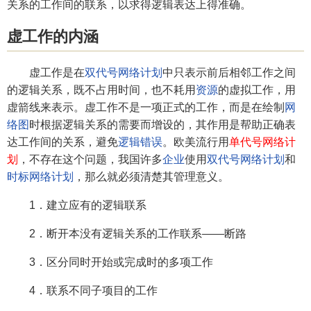
关系的工作间的联系，以求得逻辑表达上得准确。
虚工作的内涵
虚工作是在
双代号网络计划
中只表示前后相邻工作之间
的逻辑关系，既不占用时间，也不耗用
资源
的虚拟工作，用
虚箭线来表示。虚工作不是一项正式的工作，而是在绘制
网
络图
时根据逻辑关系的需要而增设的，其作用是帮助正确表
达工作间的关系，避免
逻辑错误
。欧美流行用
单代号网络计
划
，不存在这个问题，我国许多
企业
使用
双代号网络计划
和
时标网络计划
，那么就必须清楚其管理意义。
1．建立应有的逻辑联系
2．断开本没有逻辑关系的工作联系——断路
3．区分同时开始或完成时的多项工作
4．联系不同子项目的工作