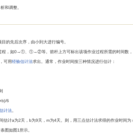
分析和调整。
项目的先后次序，由小到大进行编号。
过程，如0→①、①→②等。箭杆上方可标出该项作业过程所需的时间数，
，可用
经验估计法
求出。通常，作业时间按三种情况进行估计：
则
)/6
估计法
。
为2天，b为9天，m为4天。则，用三点估计法求得的作业时间为 (2+4x4+
条图如图1所示。