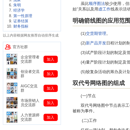
虽比
顺序图法
较少使用，但
朱明
始”关系以及用
虚工作
线表示活
经济学
第一性原理
明确箭线图的应用范
证券结算
财务指标
(1)
交货期管理
。
以上内容根据网友推荐自动排序生成
(2)
新产品开发
日程计划的
官方社群
(3)试产阶段计划的制定及
企业管理者
加入
交流群
(4)量产阶段计划的制定及
(5)较复杂活动的筹办及计
创业者交流
加入
群
双代号网络图的组成
AIGC交流
加入
群
(一)节点
市场营销人
加入
员交流群
双代号网络图中节点表示工作之
被称为事件。
人力资源师
加入
交流群
(二)工作