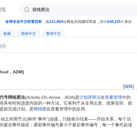
索引
全球专业中文经管百科
，由
121,994
位网友共同编写而成，共计
436,155
个条目
收藏
简体中文
繁体中文
条目
thod，ADM)
[
编辑
]
代号网络图法
(Activity-On-Arrow，AOA)是
计划评审法
在
质量管理
中的
排具有时间进度内容的一种方法。它有利于从全局出发、统筹安排、抓
提前完成计划。是
网络图
在质量管理中的应用。
之间用节点(称作“事件”)连接，只能表示结束——开始关系，每个活
的紧后事件描述；紧前事件编号要小于紧后事件编号；每一个事件必须