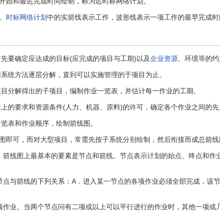
始和最迟完成时间绘制，称为迟时标网络计划。
。
时标网络计划
中的实箭线表示工作，波形线表示一项工作的最早完成时
先要确定应达成的目标(应完成的项目与工期)以及
企业资源
、环境等的约
系统方法逐层分解，直到可以实施管理的于项目为止。
目分解得出的子项目，编制作业一览表，并估计每一作业的工期。
上的要求和资源条件(人力、机器、原料)的许可，确定各个作业之间的先
览表和作业顺序，绘制箭线图。
即可，而对大型项目，常需先按子系统分别绘制，然后衔接而成总箭线
箭线图上最基本的要素是节点和箭线。节点表示计划的始点、终点和作业
点与箭线的下列关系：A．进入某一节点的各项作业必须全部完成，该节
作业。当两个节点问有二项或以上可以平行进行的作业时，其他一项或几