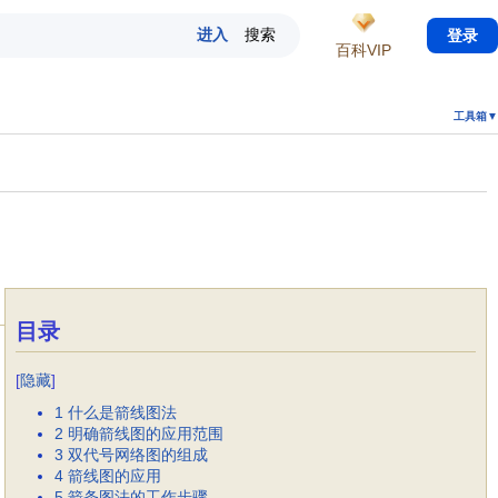
登录
百科VIP
工具箱▼
目录
[
隐藏
]
1
什么是箭线图法
2
明确箭线图的应用范围
3
双代号网络图的组成
4
箭线图的应用
5
箭条图法的工作步骤