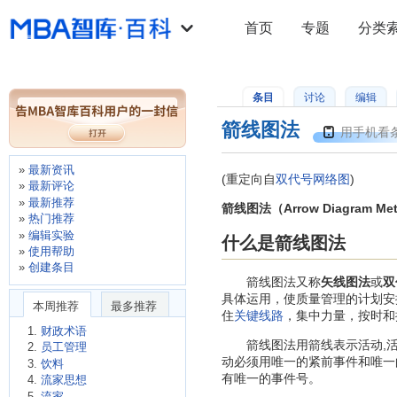
首页
专题
分类
条目
讨论
编辑
箭线图法
用手机看
最新资讯
(重定向自
双代号网络图
)
最新评论
最新推荐
箭线图法（Arrow Diagram Me
热门推荐
编辑实验
什么是箭线图法
使用帮助
创建条目
箭线图法又称
矢线图法
或
双
具体运用，使质量管理的计划安
本周推荐
最多推荐
住
关键线路
，集中力量，按时和
财政术语
箭线图法用箭线表示活动,活动
员工管理
动必须用唯一的紧前事件和唯一
饮料
有唯一的事件号。
流家思想
流家