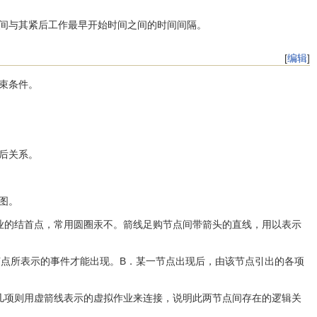
间与其紧后工作最早开始时间之间的时间间隔。
[
编辑
]
束条件。
后关系。
图。
的结首点，常用圆圈汞不。箭线足购节点间带箭头的直线，用以表示
点所表示的事件才能出现。B．某一节点出现后，由该节点引出的各项
项则用虚箭线表示的虚拟作业来连接，说明此两节点间存在的逻辑关