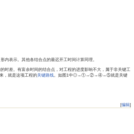
角形内表示。其他各结合点的最迟开工时间计算同理。
间的时差。有富余时间的结合点，对工程的进度影响不大，属于非关键工
来，就是这项工程的
关键路线
。如图1中◎→①→②→④→⑤就是关键
[
编辑
]