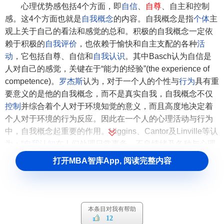
心理优势感包括4个方面，即
自信
、
自尊
、自主和控制
感。这4个方面也就是
自我概念
的内容。自我概念是指
个体
主
观上关于自己的看法和感觉的总和。积极的自我概念一定依
赖于积极的
自我评价
，也依赖于愉快和自主支配的各种
活
动
，它包括自尊、自信和
自我认识
。其中Basch认为自信是
人对自己的感觉，关键在于“能力的经验”(the experience of
competence)。
罗杰斯
认为，对于一个人的个性与
行为
具有重
要意义的是他的自我概念，而不是真实自我，自我概念不仅
控制
并综合着个人对于环境知觉的意义，而且高度地决定着
个人对于环境的行为反应。因此在一个人的心理活动与行为
中，自我概念起重要的作用。Higgins、Cantor及Linville等认
为：“
自我认知
在人们处理日常事务、不良情绪及各种与心理
健康有关的问题时起着一定的作用。”Linville认为：人们对压
打开MBA智库App, 阅读完整内容
力的易感性的差异，在很大程度上应
归因
于人们在自我认知
上的差异，自我复杂性越高，由压力事件所带来的负面影响
越小。
Rogers
(1951年)指出：机体采纳的许多行为方式是那
些与自己概念相一致的。总之，自我概念对一个人的心理和
本条目对我有帮助
12
行为影响很大，自我概念强的人则表现出一种自信、自尊心