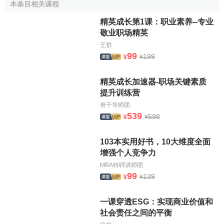
本条目相关课程
表明:从事体育运动的实验组自尊测量得分高于不从事体育运
动的控制组1.5个
标准差
。纵向的研究结果也发现，
长期
的身
精英成长第1课：职业素养--专业
敬业职场精英
体锻炼后自我概念出现了显著
改善
，而影响自我概念改善的
王群
主要因素有锻炼的时间、锻炼的
频率
和锻炼的类型。目前的
99
199
¥
¥
看法一致认为，体育运动的长期心理效益是提高自信和自我
概念。还有人认为，在一些可能来自持续锻炼的心理影响
精英成长加速器-职场关键素质
中，自我概念被认为是最稳定改善的。正是在运动中形成的
提升训练营
心理优势感，通过心理迁移到日常生活中，使人们有信心去
骨干导师团
面对外界环境，达到良好的适应状态。
539
598
¥
¥
3.体育运动对心理能量的影响
103本实用好书，10大维度全面
心理能量包括3个方面，即活力、动力和能力。活力是从
增强个人竞争力
情感方面来谈的，现有大量的研究表明体育运动有利于改善
MBA特聘讲师团
人的情绪，通过体育运动使个体身心愉悦，情绪高涨。动力
99
139
¥
¥
是从意志方面来谈的，现有的研究也表明了体育运动有助子
意志品质的改善。老年人从事迪斯科运动对老龄人心理健康
一课穿透ESG：实现商业价值和
影响的
追踪研究
发现:通过运动前后两次心理间卷及
心理测试
社会责任之间的平衡