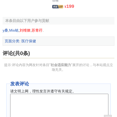
的
对比分析
表明，按要求坚持迪斯科运动，3个月后心理问卷
徐楠
199
中的人格及意志因素平均分增高。还有研究对已毕业进人大
¥
学或走上工作岗位的100位同学进行了
问卷调查
，结果表明，
65%的学生认为体育教学有助于意志品质的提高。还有研究
本条目由以下用户参与贡献
关于缝身
运动处方
对提高大、中学生心理健康的实验研究表
y桑
,
Mis铭
,
刘维燎
,
苏青荇
.
明:实验后意志品质中，实验组比对照组存在
显著性差异
。能
力方面有很多研究都表明体育运动有助于
认知能力
与应对能
页面分类
:
医疗保健
力的提高。
评论(共0条)
4.体育运动对人际适应性的影响
提示:评论内容为网友针对条目"
社会适应能力
"展开的讨论，与本站观点立
人在体育运动时，既
需要
交往与合作，又存在相互
竞
场无关。
争
，就是在这
人际互动
的过程中人们提高了交往与
合作能
力
。实践也证明:经常性地参与体育运动，特别是参与集体性
发表评论
的体育运动，有助于个体加强合作意识，有助于个体培养
团
请文明上网，理性发言并遵守有关规定。
队精神
。Brawley(1979年)等人的研究也证明:经常参加体育锻
炼更易与他人形成亲密的关系，
人际交往能力
也更强。一项
对城市女职工闲暇体育调查结果表明，从事一定时期的体育
活动后，
人际关系
有所改善者，占
样本
的51.02%；老龄组