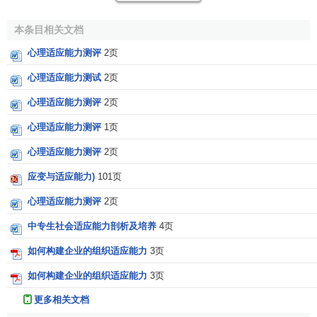
强和自主等心理优势感的特性，因此增强自我概念能力有助
于适应外在变化的社会环境。在对于研究影响自我概念的因
本条目相关文档
素中，大多数涉及到体育运动对自我概念的影响。已有大量
心理适应能力测评
2页
研究证明，体育锻炼和身体活动与降低焦虑及抑郁水平，提
心理适应能力测试
2页
高自尊，维护良好的心境及积极情绪状态有关(Ragain，
1990，Biddle，1999；Fox，1988)。Marsh &
心理适应能力测评
2页
Shavelson(1998)提出：自尊结构的等级模型，即随着处于低
心理适应能力测评
1页
水平的具体领域的自尊水平的变化，处于高水平的整体自尊
也随之发生变化。桑斯特罗姆(Sonstroem，1982)提出：身体
心理适应能力测评
2页
形象与身体能力的
知觉
与综合的自尊相关。国外研究结果表
应变与适应能力)
101页
明，经常参加运动的少年犯比不参加运动的少年犯自信心及
心理适应能力测评
2页
合作性提高了。有许多研究都一致得出了优秀运动员的自信
水平也高，且成功运动员自信高得多的结论。Turker研究表
中专生社会适应能力剖析及培养
4页
明:肌肉力量与身体自尊、情绪稳定性、外向性格和自信心呈
如何构建企业的组织适应能力
3页
正相关
，通过力量训练可以使个体的自我概念显著增强。罗
伯特等人采用哈特的身体能力量表进行的测试发现，参与体
如何构建企业的组织适应能力
3页
育运动的人比不参与体育运动的人有更强的能力感。一项关
更多相关文档
于体育运动对儿童自尊影响的
元分析
研究(Gruber,1986)结果