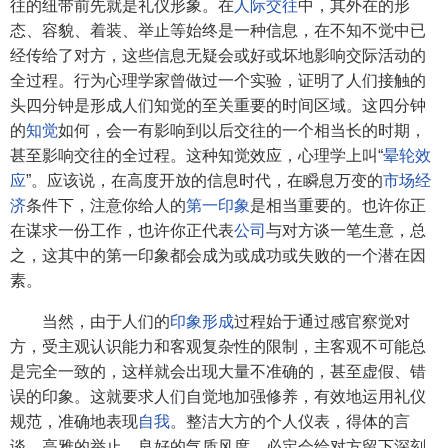
往的纽带前先就是礼仪形象。在
人际交往
中，其外在的形
态、容貌、着装、举止等始终是一种信息，在不知不觉中已
经传给了对方，这些信息无疑会或好或坏地影响交际活动的
全过程。行为心理学家曾做过一个实验，证明了人们接触的
头四分钟是形成人们知觉的至关重要的时间区域。这四分钟
的
知觉
如何，会一有影响到以后交往的一个相当长的时期，
甚至影响交往的全过程。这种知觉效应，心理学上叫“
晕轮效
应
”。应该说，在高度开放的信息时代，在瞬息万变的
市场经
济
条件下，注意你给人的
第一印象
是相当重要的。也许你正
在谋求一份工作，也许你正代表
公司
与对方谈一笔生意，总
之，这其中的第一印象都会成为或成功或失败的一个潜在因
素。
当然，由于人们的
印象形成
过程始于通过感官察觉对
方，受主观认识能力和客观复杂性的限制，主客观不可能总
是完全一致的，这样就会出现大量不准确的，甚至虚假、错
误的印象。这就要求人们自觉地加强修养，有效地运用礼仪
规范，准确地表现
自我
。整洁大方的个人仪表，得体的言
谈，高雅的举止，良好的气质风度，必定会给对方留下深刻