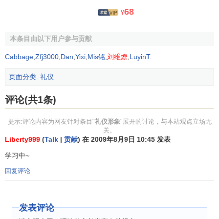
人的本质并不是单个人所固有的抽象物，在其现实性
68
¥
上，人的本质是一切
社会关系
的总和。社会——不管形式如
何——是人们相互作用的产物。在各种复杂的社会关系中，
本条目由以下用户参与贡献
最主要的关系是两大类：一类是物质关系；另一类是精神关
系。无论是物质关系还是精神关系，都必须也只能通过社会
Cabbage
,
Zfj3000
,
Dan
,
Yixi
,
Mis铭
,
刘维燎
,
LuyinT
.
交往才能表现出来。这就是说，人的本质是存在于以人的生
页面分类
:
礼仪
活为纽带形成的交往互动关系中。个体的社会活动要达到预
期的目的，就需要与他人配合，需要彼此间以礼相待。否
评论(共1条)
则，同样具有自觉能动性的他人就有可能产生消极抗拒的心
理和行为。于是，人在实践活动中自觉意识到，要表现自己
提示:评论内容为网友针对条目"
礼仪形象
"展开的讨论，与本站观点立场无
的本质，要实现主观的愿望，就需要在
人际关系
中遵行一定
关。
Liberty999
(
Talk
|
贡献
) 在 2009年8月9日 10:45 发表
的规矩、规范，而不能像动物一样只服从弱肉强食的自然规
律。从这个意义上讲，即使是在今天，那种不讲礼仪的交往
学习中~
活动只能算是一种纯粹动物性的活动。
回复评论
另外，从人的需要的角度看，无论是人的高层次而要，
还是低层次的需要，为了获得满足都需要一定的条件。其
发表评论
中，知礼貌、守礼节，无疑是其中的重要条件，特别是较高