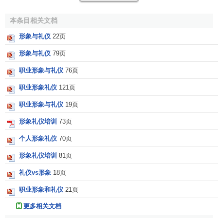
仪；
拜访
与接待的礼仪；
交谈
与交往的礼仪；宴请与馈赠的
礼仪；舞会与沙龙的礼仪；社交禁忌等等。
本条目相关文档
（4）
公务礼仪
。公务礼仪是人们在公务活动过程中所应
形象与礼仪
22页
遵循的礼仪规范。它存在着自身的特殊性。在礼仪的一般原
形象与礼仪
79页
则指导下，把握公务活动过程中特殊的礼仪规范，可以提高
公务活动的效率和成功率。公务礼仪通常包括
工作礼仪
，如
职业形象与礼仪
76页
工作汇报
、
办公室礼仪
等等；会议礼仪；公文礼仪；公务迎
职业形象礼仪
121页
送礼仪等。
职业形象与礼仪
19页
（5）
礼仪文书
。
礼仪文书
是人们在日常交往过程中，用
形象礼仪培训
73页
书信和其他文字方式表达情感的礼仪形式。通过礼仪义书，
个人形象礼仪
70页
可以达到彼此交流思想、互通信息、加深友谊的目的。常用
的礼仪文书有：礼仪书信，如邀请信、
贺信
、
感谢信
等；礼
形象礼仪培训
81页
仪电报；
请柬
；名片；贺年片；题词；讣告；唁电；碑文，
礼仪vs形象
18页
等等。
职业形象和礼仪
21页
（6）
商务礼仪
。商务礼仪与一般的人际交往礼仪不同，
更多相关文档
它体现在商务活动的各个环节之中。对于
商业企业
来说，从