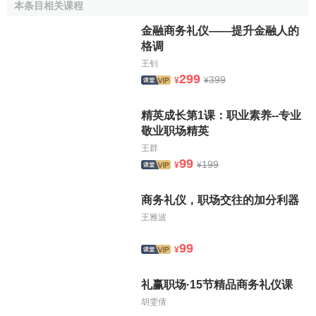
商品采购
到销售，从
商品
销售到
售后服务
等，每一个环节都
本条目相关课程
与本
企业
的形象息息相关。因此，商业企业及其每一个成
金融商务礼仪——提升金融人的
员，如果能够时时按照商务礼仪的要求去开展工作，这对塑
格调
造商业企业的良好形象，促进
商品销售
，将会起极其重要的
王钊
作用。商务礼仪主要包括柜台待客礼仪、商务洽谈礼仪、
推
299
399
¥
¥
销礼仪
、商业仪式等等。
精英成长第1课：职业素养--专业
（7）习俗礼仪。不同的国家、不同的民族存在着不同的
敬业职场精英
风俗习惯。充分了解这些风俗习惯，并在社交往来中自觉尊
王群
重这些风俗习惯，有助于促进交往的成功。习俗礼仪的内容
99
199
¥
¥
主要包括日常生活礼俗、岁时节令礼俗、人生礼俗（如婚嫁
礼俗和丧葬礼俗〕等。
商务礼仪，职场交往的加分利器
王雅波
[1]
礼仪形象的公道
99
¥
礼仪形象塑造的
价值
主要表现在以下几个方面。
礼赢职场·15节精品商务礼仪课
（一）礼仪形象塑造是由人的本质和人的需要决定的
胡雯倩