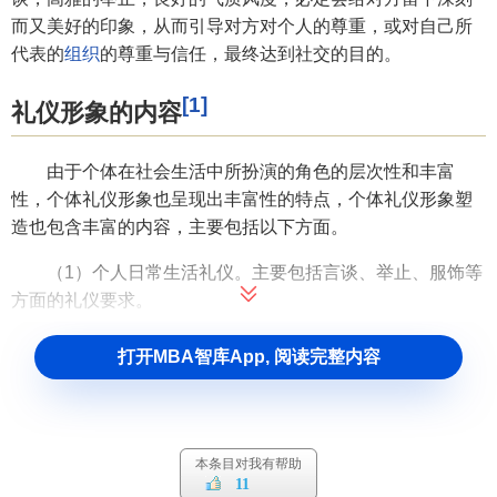
而又美好的印象，从而引导对方对个人的尊重，或对自己所
代表的
组织
的尊重与信任，最终达到社交的目的。
[1]
礼仪形象的内容
由于个体在社会生活中所扮演的角色的层次性和丰富
性，个体礼仪形象也呈现出丰富性的特点，个体礼仪形象塑
造也包含丰富的内容，主要包括以下方面。
（1）个人日常生活礼仪。主要包括言谈、举止、服饰等
方面的礼仪要求。
（2）家庭礼仪。礼仪在家庭及亲友交往范围内的运用是
打开MBA智库App, 阅读完整内容
家庭礼仪，它包括家庭称谓、问候、祝贺与庆贺、赠礼、家
宴及家庭应酬等礼仪规范。
（3）
社交礼仪
。从家庭走向社会，进行
社会交往
，是礼
本条目对我有帮助
仪行为向大社会的拓展。社交礼仪通常包括见面与介绍的礼
11