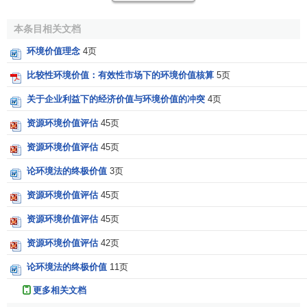
规范各国绿色国民经济核算体系提供了可靠指南和
保证
。环
本条目相关文档
境经济核算理论中主要对环境污染和生态破坏的价值核算进
行了研究。
环境价值理念
4页
比较性环境价值：有效性市场下的环境价值核算
5页
环境污染价值核算
关于企业利益下的经济价值与环境价值的冲突
4页
⑴对现存经济核算中有关环境污染的
货币流量
予以核
算，如污染物实际治理成本的核算；⑵估算因污染物排放而
资源环境价值评估
45页
造成的环境退化的成本和污染事故造成的损失
成本
，如地表
资源环境价值评估
45页
水被污染进行治理成本的核算；⑶将前两部分加和计算环境
论环境法的终极价值
3页
污染
总成本
。
资源环境价值评估
45页
生态破坏价值量核算
资源环境价值评估
45页
在生态破坏实物量核算的基础上，通过价值评估方法将
资源环境价值评估
42页
生态破坏实物量折算为生态破坏价值量，进而计算出生态破
坏的价值损失，即生态破坏损失成本。
论环境法的终极价值
11页
更多相关文档
环境价值核算方法