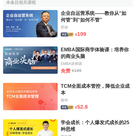
本条目相关课程
1．环境污染的治理
成本核算
方法
企业自运营系统——教你从“如
污染物排放造成的环境退化成本由于比较虚化，是环境
何管”到“如何不管”
污染价值量核算中最困难的环节。环境经济核算体系理论框
邢涛
199
架中提出了环境退化成本两种计算思路：（1）维护
成本法
，
¥
即计算维护环境不发生降级需要花费的成本；（2）污染经济
损失评估法，即计量环境退化后所引起的损失价值。
EMBA国际商学体验课：培养你
的商业头脑
2．生态破坏价值量核算方法
EMBA讲师团
199
免费
¥
环境经济核算体系理论框架中对生态破坏损失成本的核
算有两种思路：（1）直接将生态破坏实物量核算表中的“当
TCM全面成本管控，降低企业成
期变化量”转化为“当期价值量”，即为该项
生态系统服务
功能
本
损失成本；（2）通过评估该项生态系统各项服务功能要素的
杨华
上期价值量、当期价值量，两者相减得出当期生态系统服务
52.8
¥
功能价值变化量，即损失成本。这两种思路在实际中根据不
同的情况可灵活处理。
学会成长：个人爆发式成长的25
种思维
（二）企业环境成本的核算