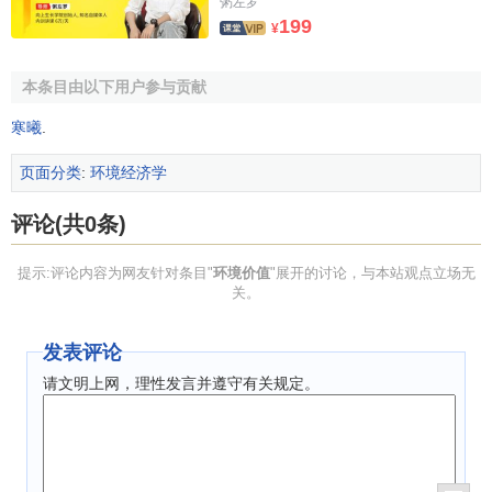
粥左罗
199
1998年2月，联合国
国际会计
和报告标准政府间专家工
¥
作组（ISAR）对
企业环境成本
定义
为：本着对环境负责的原
则，为管理企业
活动
对环境造成的影响而采取或被要求采取
本条目由以下用户参与贡献
的措施的成本，及因
企业
执行环境目标和要求所付出的其他
寒曦
.
成本。因此，企业环境成本可分为：环境污染补偿成本、环
境治理成本、环境损失成本、环境保护
维持成本
、环境保护
页面分类
:
环境经济学
发展成本等。
评论(共0条)
环境污染补偿成本
提示:评论内容为网友针对条目"
环境价值
"展开的讨论，与本站观点立场无
环境污染补偿成本是指企业由于环境污染和生态破坏应
关。
予补偿的
费用
。（1）赔付，即企业因超标排污或污染事故对
他人造成的人身损害和经济损害赔付；（2）对生态环境修复
发表评论
的费用。
请文明上网，理性发言并遵守有关规定。
环境损失成本
环境损失成本是指企业对环境污染和生态破坏所造成的
损失以及由于环境保护被强制
企业停产
或减产而造成的损