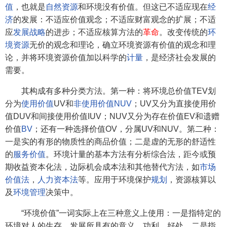
值
，也就是
自然资源
和环境没有价值。但这已不适应现在
经
济
的发展：不适应价值观念；不适应财富观念的扩展；不适
应
发展战略
的进步；不适应核算方法的
革命
。改变传统的
环
境资源
无价的观念和理论，确立环境资源有价值的观念和理
论，并将环境资源价值加以科学的
计量
，是经济社会发展的
需要。
其构成有多种分类方法。第一种：将环境总价值TEV划
分为
使用价值
UV和
非使用价值
NUV
；UV又分为直接使用价
值DUV和间接使用价值IUV；NUV又分为存在价值EV和遗赠
价值
BV
；还有一种选择价值OV，分属UV和NUV。第二种：
一是实的有形的物质性的商品价值；二是虚的无形的舒适性
的
服务价值
。环境计量的基本方法有分析综合法，距今或预
期收益资本化法，边际机会成本法和其他替代方法，如
市场
价值法
，
人力资本法
等。应用于环境保护
规划
，资源核算以
及
环境管理
决策中。
“环境价值”一词实际上在三种意义上使用：一是指特定的
环境对人的生存、发展所具有的意义、功利、好处。二是指