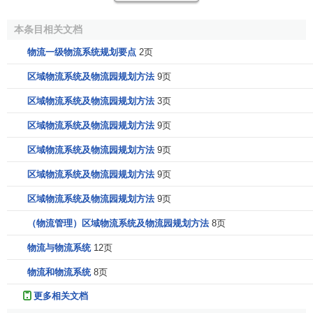
发展的战略决策等问题。物流系统战略层次的规划在各种规
划层级中是最高的，时间也是最长的。
本条目相关文档
战略规划
的内容都是在战略层次上的引导，所考虑的是
物流一级物流系统规划要点
2页
企业的目标、总体服务需求以及
管理者
通过何种方式来实现
区域物流系统及物流园规划方法
9页
这些目标。
区域物流系统及物流园规划方法
3页
策略层次的规划则是在
战略规划
框架下更为细致的指导
区域物流系统及物流园规划方法
9页
性规划，通常是一个中期的计划。它在内容上比
战略计划
更
区域物流系统及物流园规划方法
9页
为具体，可以包括：配送策略规划、供给策略规划、国际物
流策略、减少
物流时间
的
策略规划
、提高
资本生产率
的物流
区域物流系统及物流园规划方法
9页
策略规划等等。
区域物流系统及物流园规划方法
9页
运作层次规划是在操作层次上的计划是企业物流规划与
（物流管理）区域物流系统及物流园规划方法
8页
设计的最后一层。详细的操作计划是用来指导每时每刻的
物
物流与物流系统
12页
流活动
的。它所包括的内容比较繁杂，所涉及的领域也极为
广泛，比如：建立合理的流程计划、
车辆调度
方案的确定、
物流和物流系统
8页
简化环节和合理的
资源整合
、以及IT系统的构建等等。
更多相关文档