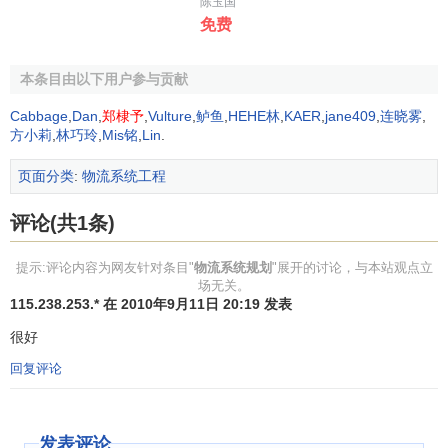
物流系统的网络由点和线这两个基本要素组成。在物流
陈玉国
免费
点上主要包括单一功能点、复合功能点和枢纽点,这三点在功
能上不断完善,在物流网络结构中的辐射范围也不断扩大,规
划、设计和管理的难度也逐渐加大。连接物流网络中的结点
本条目由以下用户参与贡献
的路线就构成了线，铁路、公路、水路和航空都属于物流网
Cabbage
,
Dan
,
郑棣予
,
Vulture
,
鲈鱼
,
HEHE林
,
KAER
,
jane409
,
连晓雾
,
络的线;
物流基地
、
物流中心
和
物流园区
都属于物流的点。
方小莉
,
林巧玲
,
Mis铭
,
Lin
.
目前,有许多城市制定了物流发展规划，都对自己的物流
页面分类
:
物流系统工程
中心、物流基地和物流园区进行了规划。但是如果从物流运
作的功能整体和跨边界的特点来看,以城市的
行政区划
为基础
评论(共1条)
来制定物流结点的规划具有局限性,可能会出现物流结点分布
过密或者物流结点的作用不大的情况。从而影响整体的物流
提示:评论内容为网友针对条目"
物流系统规划
"展开的讨论，与本站观点立
场无关。
效果。因此建议应以
市场辐射
区域或经济地理区域为基础对
115.238.253.* 在 2010年9月11日 20:19 发表
物流结点进行发展战略规划,充分考虑
区域经济
的辐射范围和
很好
能力。如珠江三角洲地区市场、长江三角洲地区市场、东北
地区和西南地区市场等。
回复评论
第三，企业的物流规划，现代物流系统规划的发展离不
开供应链这个大环境。物流就像是供应链体内的大动脉，研
发表评论