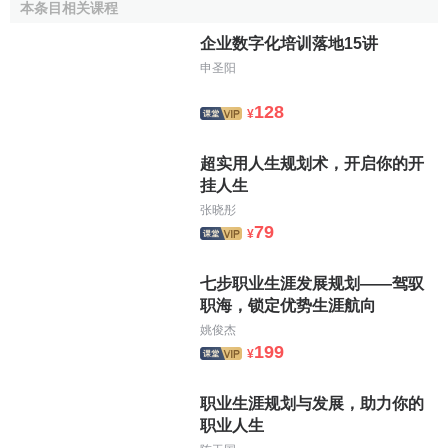
按照物流范围的不同,物流系统可以构成一个完整的层次
本条目相关课程
秩序,即国家一级物流系统→省市一级物流系统→
企业物流系
企业数字化培训落地15讲
统
。高一级的物流系统包含低一级的物流系统，在进行
物流
申圣阳
规划
时应该表现出这种层次性。其主要表现在：
128
¥
第一，国家一级的物流规划,应是着重以
物流基础设施
和
物流基础网络为内容的物流基础平台规划,应当和国家基础设
超实用人生规划术，开启你的开
施建设的国策相吻合。这个物流基础平台的规划，应当从
现
挂人生
代物流
综合的角度进行全面的规划,组建综合的网络，其中包
张晓彤
括不同运输方式线路的合理布局和使网络发挥更大效用的综
79
¥
合物流结点－－
物流基地
，以及相应的综合信息网络。
第二，省、市一级的
物流规划
，应当着重于地区物流基
七步职业生涯发展规划——驾驭
职海，锁定优势生涯航向
地、
物流中心
、
配送中心
三个层次的物流结点以及综合的物
姚俊杰
流园区规模和布局的规划。物流基地、物流中心、
配送中心
199
¥
三个层次的物流结点是省、市物流外结内连的不同规模、不
同功能的
物流设施
，也是较大规模的投资项目。这三个层次
职业生涯规划与发展，助力你的
物流结点的规划是省、市物流运行合理化的重要基础。
职业人生