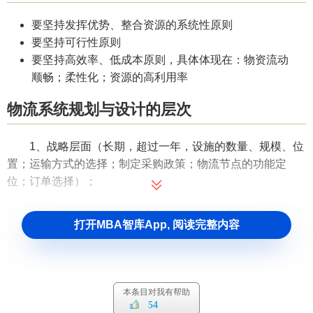
要坚持发挥优势、整合资源的系统性原则
要坚持可行性原则
要坚持高效率、低成本原则，具体体现在：物资流动
顺畅；柔性化；资源的高利用率
物流系统规划与设计的层次
1、战略层面（长期，超过一年，设施的数量、规模、位
置；运输方式的选择；制定采购政策；物流节点的功能定
位；订单选择）；
2、策略层面；中期，短于一年，库存定位、物流节点内
打开MBA智库App, 阅读完整内容
部布局；物流节点的功能；
物流作业流程
；设施
设备选择
；
3、运作层面：短期、每天、每小时，发出订单时间；确
定补货时间；确定
发货
程序。
本条目对我有帮助
战略层次的规划侧重于宏观控制 解决的是影响企业长远
54