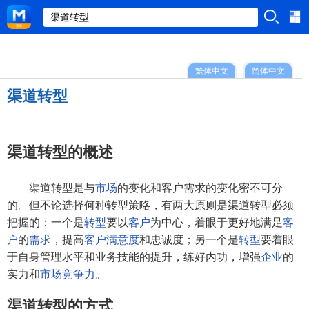
繁体中文
简体中文
渠道转型
渠道转型的概述
渠道转型是与
市场
的变化和客户需求的变化密不可分
的。但不论选择何种转型策略，有两大原则是渠道转型必须
把握的：一个是
转型
要以
客户
为中心，着眼于更好地满足
客
户
的
需求
，提高
客户满意度
和忠诚度；另一个是
转型
要着眼
于自身管理水平和业务技能的提升，练好内功，增强
企业
的
实力和
市场竞争力
。
渠道转型的方式