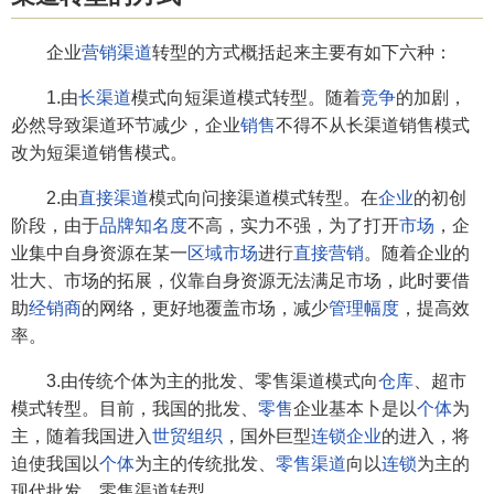
企业
营销渠道
转型的方式概括起来主要有如下六种：
1.由
长渠道
模式向短渠道模式转型。随着
竞争
的加剧，
必然导致渠道环节减少，企业
销售
不得不从长渠道销售模式
改为短渠道销售模式。
2.由
直接渠道
模式向问接渠道模式转型。在
企业
的初创
阶段，由于
品牌知名度
不高，实力不强，为了打开
市场
，企
业集中自身资源在某一
区域市场
进行
直接营销
。随着企业的
壮大、市场的拓展，仪靠自身资源无法满足市场，此时要借
助
经销商
的网络，更好地覆盖市场，减少
管理幅度
，提高效
率。
3.由传统个体为主的批发、零售渠道模式向
仓库
、超市
模式转型。目前，我国的批发、
零售
企业基本卜是以
个体
为
主，随着我国进入
世贸组织
，国外巨型
连锁企业
的进入，将
迫使我国以
个体
为主的传统批发、
零售渠道
向以
连锁
为主的
现代批发、零售渠道转型。