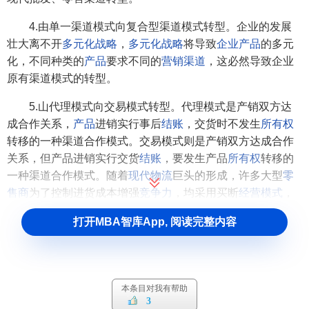
4.由单一渠道模式向复合型渠道模式转型。企业的发展
壮大离不开
多元化战略
，
多元化战略
将导致
企业产品
的多元
化，不同种类的
产品
要求不同的
营销渠道
，这必然导致企业
原有渠道模式的转型。
5.山代理模式向交易模式转型。代理模式是产销双方达
成合作关系，
产品
进销实行事后
结账
，交货时不发生
所有权
转移的一种渠道合作模式。交易模式则是产销双方达成合作
关系，但产品进销实行交货
结账
，要发生产品
所有权
转移的
一种渠道合作模式。随着
现代物流
巨头的形成，许多大型
零
售商
为了控制进货成本增强
竞争力
，均采用买断
经营模式
，
这就导致了企业过去的代理模式开始向交易模式转化。
打开MBA智库App, 阅读完整内容
6.由助销模式向助营模式转型。助销是指企业派出人员
参与各地
经销商
的具体销售活动，助营则足指仓业帮助经销
商制定整体的
营销计划
，培训营销人员，协助、指导
营销实
本条目对我有帮助
施
，对经销商进行智力上的支持。助营模式是通过提高
中间
3
商
的
营销能力
来实现
产品销售
业绩提升的，是一种造血机