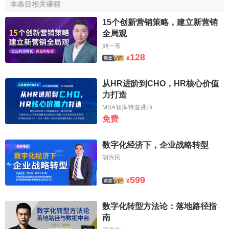
本条目相关课程
15个创新营销策略，建立新营销
全局观
刘一苇
128
¥
从HR进阶到CHO，HR核心价值
力打造
MBA智库特邀讲师
免费
数字化经济下，企业战略转型
胡兴民
599
¥
数字化转型方法论：落地路径指
南