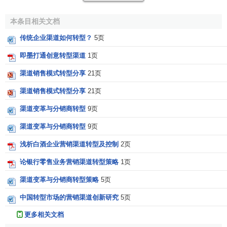
制。而助销模式是
生产商
直接参与经销商的销售活动，帮助
本条目相关文档
其促销，是一种输血机制。
传统企业渠道如何转型？
5页
渠道转型经典案例
即墨打通创意转型渠道
1页
渠道销售模式转型分享
21页
联想
从1995年开始涉足服务器业务起，便主要通过其原
有PC渠道实现服务器产品的
分销
，是国内服务器走PC渠道
渠道销售模式转型分享
21页
销售的代表性厂商。随着1A服务器处理器的不断更新、服务
渠道变革与分销商转型
9页
器产品功能的日渐复杂，加之需求的不断细化和深入，联想
原有渠道体系在长远发展和
赢利
上面临着艰巨的挑战，提升
渠道变革与分销商转型
9页
渠道增值能力成为当务之急。据此，在
联想
自单纯硬件产品
浅析白酒企业营销渠道转型及控制
2页
提供商向服务和全面解决方案提供商转型的大基调下，作为
论银行零售业务营销渠道转型策略
1页
业务核心和增长点的服务器和方案型产品便顺理成章地成为
渠道转型的主要内容。而联想的成长历史及其对国内
市场需
渠道变革与分销商转型策略
5页
求
发展的认识决定了其必然带动渠道与之一同实现转型。为
中国转型市场的营销渠道创新研究
5页
此．联想年投入500万元
人民币
，用于帮助近3000家渠道实
现转型。
更多相关文档