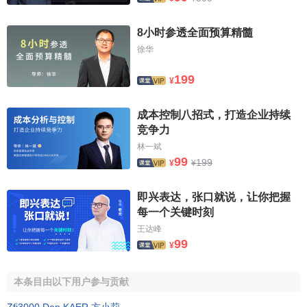
8小时参透全面预算精髓
徐华
199
¥
成本控制八招式，打造企业持续
竞争力
林一斌
99
199
¥
¥
即兴表达，张口就说，让你把握
每一个关键时刻
王达峰
99
¥
本条目由以下用户参与贡献