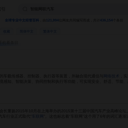
索引
全球专业中文经管百科
，由
121,994
位网友共同编写而成，共计
436,154
个条目
收藏
简体中文
繁体中文
手机看条目
的车载传感器、控制器、执行器等装置，并融合现代通信与
网络技术
，实
境感知、智能决策、协同控制和执行等功能，可实现安全、舒适、节能、
董扬2015年10月在上海举办的2015第十三届中国汽车产业高峰论坛
汽车行业正式取代“
车联网
”。这也标志着“车联网”这个用了6年的词汇逐