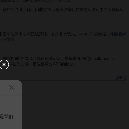
点仍在提高汽车自身的感知能力和识别能力。
，价格将快速下降，因此将推动毫米波雷达在防撞和测距中的大规模应
中国车险费率改革已经开始，前景非常诱人。ADAS车载终端与保险
捆绑
一种趋势。
虚拟3D地图和实时定位。也就是SLAM(Simultaneous
称，这是无人驾驶的关键，定位也需要
GPS
的配合。
[
编辑
]
是我们