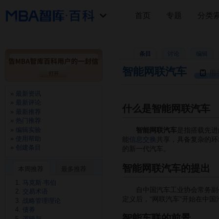
首页
专题
分类
条目
讨论
编辑
智能网联汽车
用
最新资讯
最新评论
什么是智能网联汽车
最新推荐
热门推荐
编辑实验
智能网联汽车
是指搭载先进
使用帮助
能
信息交换
共享，具备复杂的环
创建条目
的新一代汽车。
智能网联汽车的提出
本周推荐
最多推荐
马克斯·韦伯
自中国汽车工业协会常务副会长
交易术语
定义后，“网联汽车”开始在中国
战略管理理论
债券
智能车联的前景
逻辑与