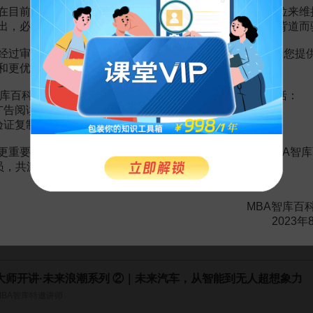
在目前越来越严峻的经营挑战下，单纯依靠不断增加广告位来维
。
需要补充新内容或修改错误内容，请
编辑条目
或
投诉举报
出，必然会越来越影响您的使用体验，这也与我们的初衷背道而
经过审慎地考虑，我们决定推出VIP会员收费制度，以便为您提
和更优质的内容。
32页
告：网联连接汽车未来，智能车机产业链爆发
37页
库百科VIP会员（9.9元 / 年，
点击开通
），您的权益将包括：
智能网联汽车
106页
广告阅读；
智能网联汽车
109页
验证复制。
入新时代
6页
地图
28页
更重要的是长期以来您对百科频道的支持。诚邀您加入MBA智库
车变革中的机会之智能网联汽车
109页
系列深度报告（二）：网联连接汽车未来，智能车机产业链爆发
37页
会员，共渡难关，共同见证彼此的成长和进步！
联）汽车公司方案
110页
联）汽车研发公司方案
168页
MBA智库百
2023年
大师开讲·未来浪潮系列 ②｜未来汽车，从智能到无人超想象力
MBA智库特邀讲师