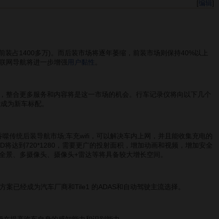
[
编辑
]
(前装占1400多万)。而后装市场将逐年萎缩，前装市场则保持40%以上
联网导航将进一步增强
用户黏性
。
，整合更多服务和内容将是这一市场的机会。行车记录仪将向以下几个
能成为新车标配。
吞噬传统后装导航市场;车充wifi，可以解决车内上网，并且能收集充电的
D将达到720*1280，需要更广的投射面积，增加动画和视频，增加安全
度全景、多摄像头、摄像头+雷达等将具备较大增长空间。
已经成为汽车厂商和Tile1 的ADAS和自动驾驶主流选择。