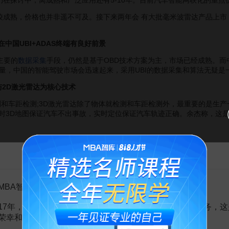
仍在探讨中，离成熟和广泛应用还有5-10年。目前汽车智能网联化的重
成熟，价格也并非遥不可及。接下来两年会 有大批毫米波雷达产品上市
，在中国UBI+ADAS终端有良好前景
主要的
数据采集
手段，仍然是基于OBD技术方案为主，市场已经成熟。而
量，中国的智能驾驶市场会迅速起来，采用UBI的数据采集和算法无疑是
D与2D激光雷达为核心技术
距检测;3D激光雷达除了物体就检测和车距检测外，最重要的是生产一副实时的
Mapping)，实时3D地图保证汽车不出事故，实时定位保证汽车轨迹正确。余杰
告MBA智库百科用户的一封信
MBA智库百科用户：
17年，百科频道一直以免费公益的形式为大家提供知识服务，这
赏
MBA智库APP
荣幸和骄傲。