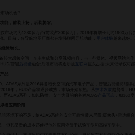
市场机会?
网功能，前装上扬，后装萎缩。
场约为1280多万台(前装占300多万)，2019年将增长到约1900万台
流。目前，各导航地图厂商都在增强联网导航功能，
用户体验
越来越好。
年将继续增长。
较大想象空间，车主生成和分享视频内容，与一些媒体、视频网站合作
HUD/智能
后视镜
融合;后装市场将逐步被
互联网
巨头占据;未来记录仪可
子产品
D、ADAS系列是2016具备增长空间的汽车电子产品，智能后视镜将继续
2016年，HUD产品将逐步成熟，市场开始预热。从
技术发展
趋势看，HU
。而ADAS系列，如以防撞、安全为目的的各种ADAS
产品形态
，如360
大规模应用阶段
境下的不足，给ADAS系统的安全可靠性带来局限;摄像头+雷达组合方案
，但其昂贵的成本还使得他的应用停留于试验车型和高端车型中。