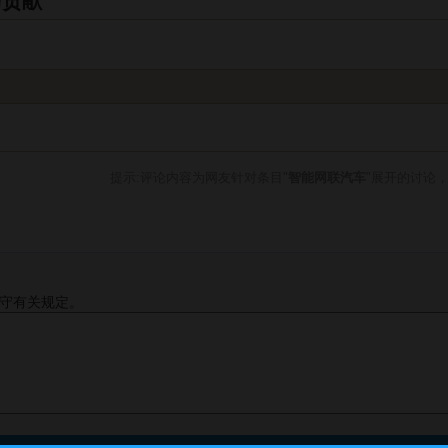
与贡献
提示:评论内容为网友针对条目"
智能网联汽车
"展开的讨论
守有关规定。