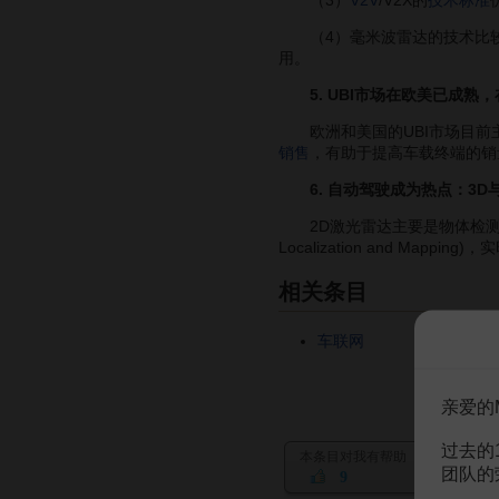
（3）
V2V
/V2X的
技术标准
（4）毫米波雷达的技术比较
用。
5. UBI市场在欧美已成熟
欧洲和美国的UBI市场目前
销售
，有助于提高车载终端的销
6. 自动驾驶成为热点：3
2D激光雷达主要是物体检测和车
Localization and 
相关条目
车联网
亲爱的
过去的
本条目对我有帮助
团队的
9