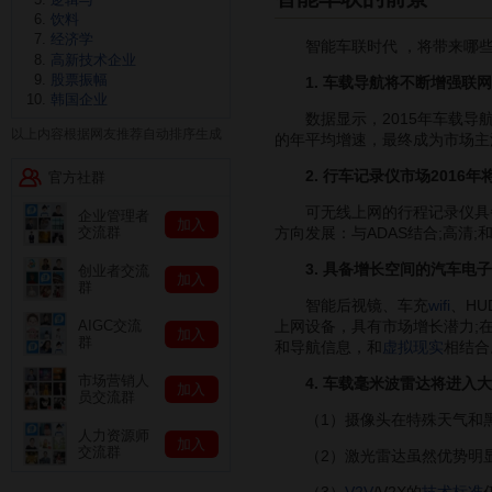
饮料
经济学
智能车联时代 ，将带来哪些
高新技术企业
股票振幅
1. 车载导航将不断增强联
韩国企业
数据显示，2015年车载导航仪市
以上内容根据网友推荐自动排序生成
的年平均增速，最终成为市场主
2. 行车记录仪市场2016
官方社群
可无线上网的行程记录仪具备
企业管理者
加入
方向发展：与ADAS结合;高清;和
交流群
3. 具备增长空间的汽车电
创业者交流
加入
群
智能后视镜、车充
wifi
、HU
上网设备，具有市场增长潜力;在
AIGC交流
加入
群
和导航信息，和
虚拟现实
相结合
市场营销人
4. 车载毫米波雷达将进入
加入
员交流群
（1）摄像头在特殊天气和黑暗环
人力资源师
加入
交流群
（2）激光雷达虽然优势明显