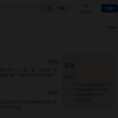
登录
百科VIP
工具箱▼
[
编辑
]
目录
现车与X（人、车、路、后台等）智
高效行驶，并最终可替代人来操作
[
隐藏
]
1
什么是智能网联汽车
2
智能网联汽车的提出
[
编辑
]
3
智能车联的前景
4
相关条目
上首次发布了“中国智能网联汽车”的
渐淡出汽车行业。