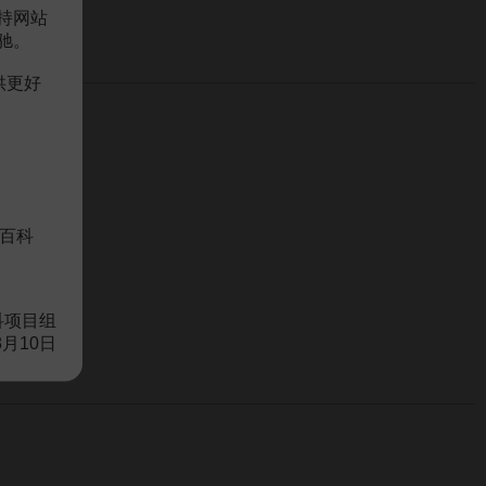
持网站
驰。
供更好
百科
科项目组
8月10日