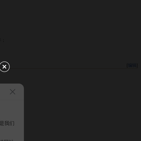
年；
[
编辑
]
是我们