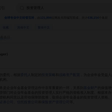
索引
全球专业中文经管百科
，由
121,994
位网友共同编写而成，共计
436,154
个条目
收藏
简体中文
繁体中文
看条目
ager）
的委托，根据
委托人
制定的
投资策略
和
战略资产配置
，为企业年金受益人
机构。
务是企业年金基金管理运作中非常重要的一环，关系到
基金财产
的保值增
管部门对企业年金基金的投资管理人实行严格的资格准入制度。根据本办
管机构同意以及劳动保障部批准，取得企业年金基金的投资管理人资格。
证券公司
、
信托投资公司
和
保险资产管理公司
等。