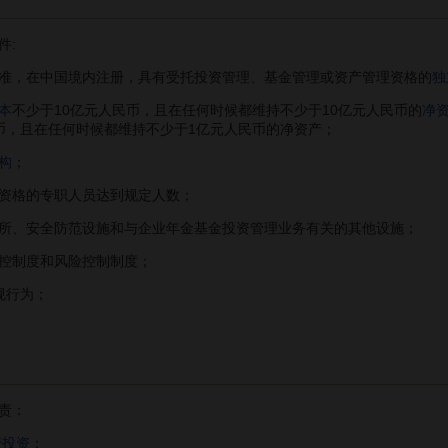
件:
准，在中国境内注册，具有受托投资管理、基金管理或资产管理资格的
独
本
不少于10亿元人民币，且在任何时候都维持不少于10亿元人民币的
净
币，且在任何时候都维持不少于1亿元人民币的净资产；
构
；
资格的专职人员达到规定人数；
所、安全防范设施和与企业年金基金投资管理业务有关的其他设施；
控制度和风险控制制度；
规行为；
责：
行
投资
；