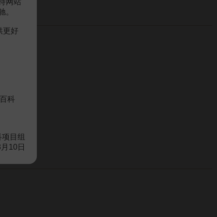
持网站
驰。
供更好
百科
科项目组
8月10日