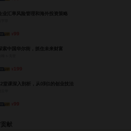
企业汇率风险管理和海外投资策略
袁宇菲
99
¥
探索中国华尔街，抓住未来财富
约翰·s·戈登
199
¥
12堂课深入剖析，从0到1的创业技法
倪云华
99
¥
与贡献