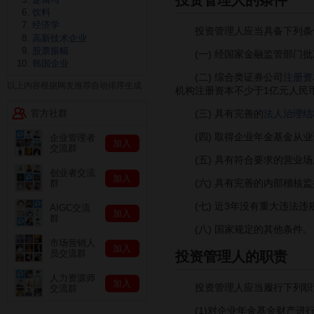
饮料
经济学
投资管理人应当具备下列条
高新技术企业
股票振幅
(一) 经国家金融监管部门批
韩国企业
(二) 综合类证券公司
注册资
以上内容根据网友推荐自动排序生成
机构注册资本不少于1亿元人民
官方社群
(三) 具有完善的
法人治理结
(四) 取得企业年金基金从业
企业管理者
加入
交流群
(五) 具有符合要求的营业场
创业者交流
加入
(六) 具有完善的内部稽核监
群
(七) 近3年没有重大违法违
AIGC交流
加入
群
(八) 国家规定的其他条件。
市场营销人
加入
员交流群
投资管理人的职责
人力资源师
加入
投资管理人应当履行下列职
交流群
(1)对企业年金基金财产进