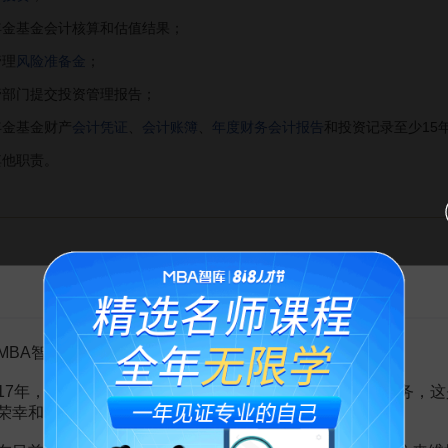
年金基金会计核算和估值结果；
管理
风险准备金
；
管部门提交投资管理报告；
年金基金财产
会计凭证
、
会计账簿
、
年度财务会计报告
和投资记录至少15
其他职责。
告MBA智库百科用户的一封信
MBA智库百科用户：
赏
17年，百科频道一直以免费公益的形式为大家提供知识服务，这
MBA智库APP
荣幸和骄傲。
。
需要补充新内容或修改错误内容，请
编辑条目
或
投诉举报