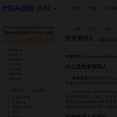
首页
专题
分类
条目
讨论
编辑
投资管理人
用手机
最新资讯
最新评论
投资管理人（Investment Man
最新推荐
热门推荐
什么是投资管理人
编辑实验
使用帮助
投资管理人
是指接受
受托人
创建条目
金基金财产进行
投资管理
的专业
本周推荐
最多推荐
企业年金基金
的投资管理业
能力的机构担任。为此，有关监
马克斯·韦伯
专业投资机构须经相应的业务监
交易术语
机构包括
基金管理公司
、
综合类
战略管理理论
债券
投资管理人的条件
逻辑与