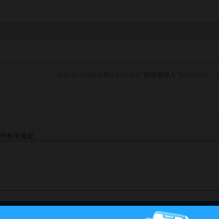
提示:评论内容为网友针对条目"
投资管理人
"展开的讨论，
守有关规定。