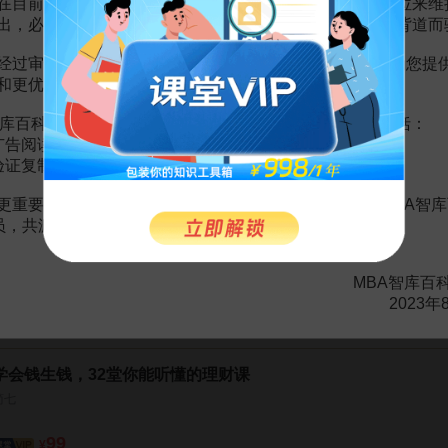
在目前越来越严峻的经营挑战下，单纯依靠不断增加广告位来维
出，必然会越来越影响您的使用体验，这也与我们的初衷背道而
经过审慎地考虑，我们决定推出VIP会员收费制度，以便为您提
和更优质的内容。
2页
资管理
31页
库百科VIP会员（9.9元 / 年，
点击开通
），您的权益将包括：
管理
41页
广告阅读；
资管理上
36页
验证复制。
管理
27页
资管理国际环境下的投资
66页
更重要的是长期以来您对百科频道的支持。诚邀您加入MBA智库
资管理概述
72页
会员，共渡难关，共同见证彼此的成长和进步！
投资管理
96页
投资管理
56页
MBA智库百
2023年
学会钱生钱，32堂你能听懂的理财课
简七
99
¥