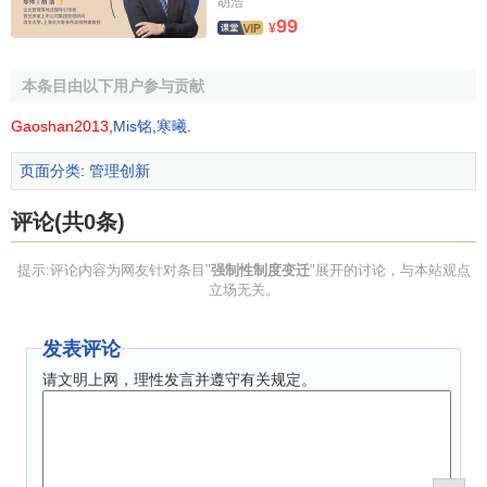
胡浩
这种情况下才会采取行为来弥补
制度创新
的供给不足：即按
99
¥
税收净收入、政治支持以及其他进入统治者效用函数的商品
来衡量，强制推行一种新
制度安排
的预计
边际收益
要等于统
本条目由以下用户参与贡献
治者预计的边际费用。没有人可以保证
效用最大化
的统治者
Gaoshan2013
,
Mis铭
,
寒曦
.
会有
激励
去履行那些增进
制度安排
供给的政策，以达到使作
为整体的社会财富最大化。
页面分类
:
管理创新
作为
实证研究
，下一节将集中讨论国家不能建立符合
社
评论(共0条)
会需要
的
制度安排
的原因。这种
实证研究
包含的规范性内容
是：只要能消除政策失败的这些原因，强制性变迁的
有效供
提示:评论内容为网友针对条目"
强制性制度变迁
"展开的讨论，与本站观点
给
便可改进。
立场无关。
政策失败的原因
发表评论
维持一种无效率的
制度安排
和国家不能采取行动来消除
请文明上网，理性发言并遵守有关规定。
制度不均衡，这二者都属于政策失败。政策失败的起因有以
下几种：统治者的偏好和有界理性、意识形态刚性、官僚政
治、集团利益冲突和社会科学知识的局限性。