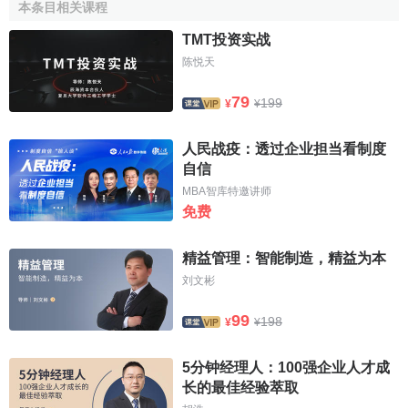
性的个人一样，统治者也关心他自己的生存、威望、
权力
、
本条目相关课程
健康、历史地位等等。另外，国内还有可能发生叛乱，国内
TMT投资实战
或国外还有潜在的统治者，这些都给他以威胁或使他有压迫
陈悦天
感。统治者想做的一切，都是在他看来足以使他自己效用最
大化的事情。然而，统治者至少要维持一套规则来减少统治
79
199
¥
¥
国家的
交易费用
。这些规则包括统一度量衡和解决不利的司
法系统。统治者的
权力
、威望和
财富
，最终取决于国家的
财
人民战疫：透过企业担当看制度
富
，因此统治者也会提供一套促进生产和
贸易
的产权和一套
自信
执行
合约
的执行程序。统治政治系统的费用取决于统治者被
MBA智库特邀讲师
承认的合法性，因此，为了使选民们确信他的权威合法性，
免费
他会在意识形态教育方面进行投资。
精益管理：智能制造，精益为本
经济增长
时会出现制度不均衡。有些制度不均衡可以由
刘文彬
诱致性创新来消除。然而，有些制度不均衡将由于私人和社
会在
收益
、
费用
之间有分歧而继续存在下去。只要统治者的
99
198
¥
¥
预期收益
高于他强制推行
制度变迁
的预期
费用
，他将采取行
动来消除制度不均衡。尽管如此，如果
制度变迁
会降低统治
5分钟经理人：100强企业人才成
者可获得的效用或威胁到统治者的生存，那么国家可能仍然
长的最佳经验萃取
会维持某种无效率的不均衡。也就是说，统治者只有在下面