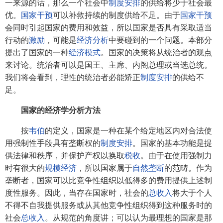
一来源的话，那么一个社会中
制度安排
的供给将少于社会最
优。
国家干预
可以补救持续的制度供给不足。由于
国家干预
会同时引起国家的费用和效益，所以国家是否具有采取适当
行动的
激励
，可能是
经济分析
中要碰到的一个问题。本部分
提出了国家的一种
经济模式
。国家的决策将从统治者的观点
来讨论。统治者可以是国王、主席、内阁总理或当选总统。
我们将会看到，理性的统治者必能矫正
制度安排
的供给不
足。
国家的经济学分析方法
按
韦伯
的定义，国家是一种在某个给定地区内对合法使
用强制性手段具有垄断权的
制度安排
。国家的基本功能是提
供法律和秩序，并保护产权以换取
税收
。由于在使用强制力
时有很大的
规模经济
，所以国家属于
自然垄断
的范畴。作为
垄断者，国家可以比竞争性组织以低得多的费用提供上述制
度性服务。因此，当存在国家时，社会的
总收入
将大于个人
不得不自我提供服务或从其他竞争性组织得到这种服务时的
社会
总收入
。从规范的角度讲；可以认为最理想的国家是那