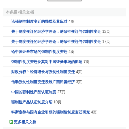
托拉克提出的分析方法走了另一个极端。这种分析方法把国
家想象为一种实现集体行动的工具。它仅仅是一种加工工
本条目相关文档
具、一部机器，个人可以用它来满足他的某些欲望。个人从
论强制性制度变迁的弊端及其应对
4页
它那儿购买服务并只对他接受的服务成本付费。这种观点是
不完全的，因为它忽略了实际决策和操纵国家机器的人的
激
关于制度变迁的经济学理论：诱致性变迁与强制性变迁
13页
励
。第三种分析方法是当斯在研究政府过程中提出来的。这
关于制度变迁的经济学理论：诱致性变迁与强制性变迁
17页
种方法从政党的观点来考察国家的决策，而政党的定义是：
论中国证券市场的强制性制度变迁
4页
寻求用法律来控制管束工具的一队人。
政党
的成员被假设为
对他们所有的、而不只是一部分的目标都意见一致。因此政
强制性制度变迁及其对中国证券市场的影响
7页
党被看成为一个具有一致性偏好序列的单个的人。这种分析
财政分权丶经济增长与强制性制度变迁
4页
方法也是非现实主义的，当斯自己也承认：“在现实中，甚至
是政府的主要官员，他们也不完全具有相同的目标。”
借助强制性制度变迁发展广西民营经济
3页
中国的强制性产品认证制度
27页
因为在任何一个社会中，国家的最大权威是操在一个政
治家手中，他或多或少不受公民偏好和压力的影响，所以，
强制性产品认证制度介绍
10页
比较令人满意的一种分析方法是把国家的决策过程看作是通
科斯定律与国有企业引领的强制性制度变迁研究
4页
过国家政治者的行为来完成的过程。这个统治者可以是国
王、总统、首相或幕后最高领导人。和任何一个具有有界理
更多相关文档