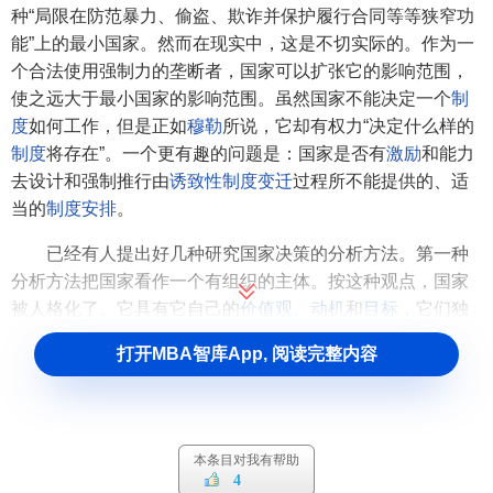
种“局限在防范暴力、偷盗、欺诈并保护履行合同等等狭窄功
能”上的最小国家。然而在现实中，这是不切实际的。作为一
个合法使用强制力的垄断者，国家可以扩张它的影响范围，
使之远大于最小国家的影响范围。虽然国家不能决定一个
制
度
如何工作，但是正如
穆勒
所说，它却有权力“决定什么样的
制度
将存在”。一个更有趣的问题是：国家是否有
激励
和能力
去设计和强制推行由
诱致性制度变迁
过程所不能提供的、适
当的
制度安排
。
已经有人提出好几种研究国家决策的分析方法。第一种
分析方法把国家看作一个有组织的主体。按这种观点，国家
被人格化了。它具有它自己的
价值观
、
动机
和
目标
，它们独
立于构成国家的个人所具有的价值观、
动机
和
目标
。而成为
打开MBA智库App, 阅读完整内容
国家的整合细胞后，个人便失去了他自己的身份和特征。国
家发挥作用的目的就是把它的福利或
效用最大化
。虽然这种
观点从方法论上看很简单，但它没有什么实质内容，因为正
如当斯对它的评论那样，“它建筑在一个虚构的主体基础之
本条目对我有帮助
上：国家是一种可以和个人分开的东西”。第二种由布肯南和
4