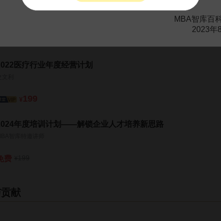
年度培训计划这样做才有效——老板喜欢，员工满意
陈炳辉
MBA智库百
2023年
69
129
¥
¥
2022医疗行业年度经营计划
史文利
199
¥
2024年度培训计划——解锁企业人才培养新思路
MBA智库特邀讲师
199
免费
¥
与贡献