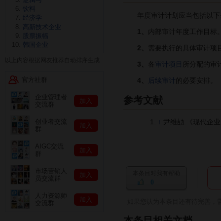
饮料
年度审计计划应当包括以下
经济学
高新技术企业
1、
内部审计年度工作目标
股票振幅
韩国企业
2、
需要执行的具体审计项
以上内容根据网友推荐自动排序生成
3、
各
审计项目
所分配的审
官方社群
4、
后续审计
的必要安排。
企业管理者
参考文献
加入
交流群
↑
尹维劼.《现代企业内
创业者交流
加入
群
AIGC交流
加入
群
市场营销人
本条目对我有帮助
加入
员交流群
0
人力资源师
加入
如果您认为本条目还有待完善，
交流群
本条目相关文档