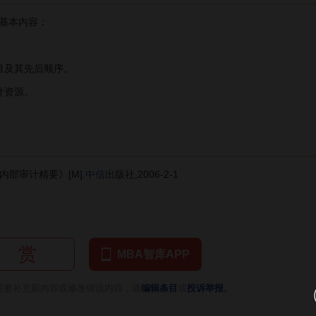
基本内容：
。
目及其先后顺序。
计资源。
部审计精要》[M].
中信
出版社,2006-2-1
赏
MBA智库APP
。
需要补充新内容或修改错误内容，请
编辑条目
或
投诉举报