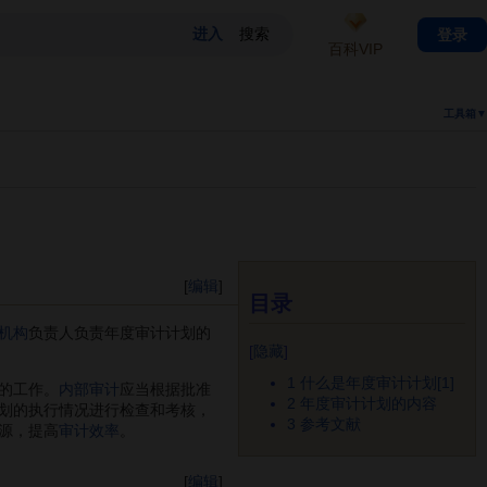
登录
百科VIP
工具箱▼
[
编辑
]
目录
机构
负责人负责年度审计计划的
[
隐藏
]
1
什么是年度审计计划[1]
的工作。
内部审计
应当根据批准
2
年度审计计划的内容
划的执行情况进行检查和考核，
3
参考文献
源，提高
审计效率
。
[
编辑
]