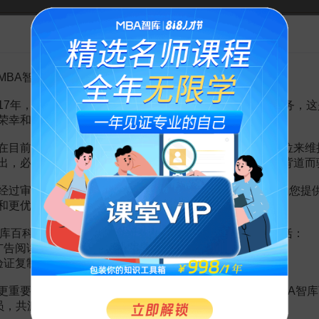
7页
告MBA智库百科用户的一封信
页
3页
MBA智库百科用户：
页
度工作计划
5页
17年，百科频道一直以免费公益的形式为大家提供知识服务，这
工作计划
1页
荣幸和骄傲。
度工作计划工作总结
3页
计划
4页
在目前越来越严峻的经营挑战下，单纯依靠不断增加广告位来维
出，必然会越来越影响您的使用体验，这也与我们的初衷背道而
经过审慎地考虑，我们决定推出VIP会员收费制度，以便为您提
和更优质的内容。
库百科VIP会员（9.9元 / 年，
点击开通
），您的权益将包括：
迎战2023，一次搞定《年度经营计划》&《年度培训计划》
广告阅读；
MBA智库特邀讲师
验证复制。
189
更重要的是长期以来您对百科频道的支持。诚邀您加入MBA智库
免费
¥
会员，共渡难关，共同见证彼此的成长和进步！