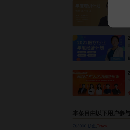
本条目由以下用户参
Zfj3000
,
鲈鱼
,
Tracy
.