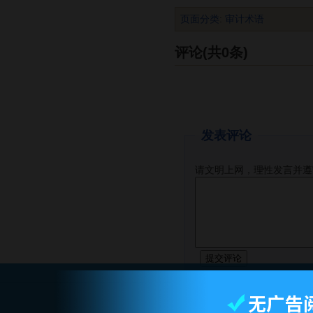
页面分类
:
审计术语
评论(共0条)
发表评论
请文明上网，理性发言并遵