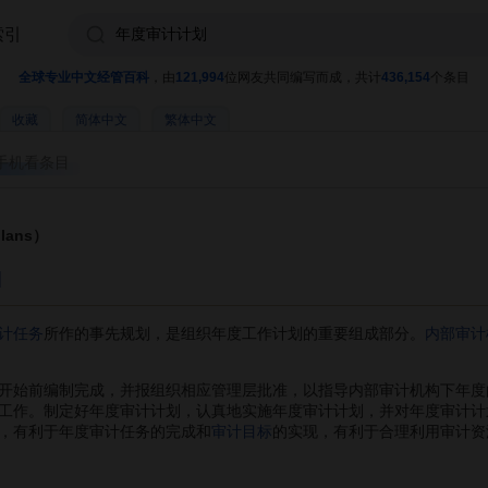
索引
全球专业中文经管百科
，由
121,994
位网友共同编写而成，共计
436,154
个条目
收藏
简体中文
繁体中文
手机看条目
lans）
]
计任务
所作的事先规划，是组织年度工作计划的重要组成部分。
内部审计
始前编制完成，并报组织相应管理层批准，以指导内部审计机构下年度
工作。制定好年度审计计划，认真地实施年度审计计划，并对年度审计计
，有利于年度审计任务的完成和
审计目标
的实现，有利于合理利用审计资