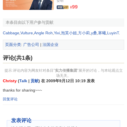
娄萌
99
¥
本条目由以下用户参与贡献
Cabbage
,
Vulture
,
Angle Roh
,
Yixi
,
泡芙小姐
,
方小莉
,
y桑
,
寒曦
,
LuyinT
.
页面分类
:
广告公司
|
法国企业
评论(共1条)
提示:评论内容为网友针对条目"
实力传播集团
"展开的讨论，与本站观点立
场无关。
Christy
(
Talk
|
贡献
) 在 2009年9月12日 10:19 发表
thanks for sharing~~~
回复评论
发表评论