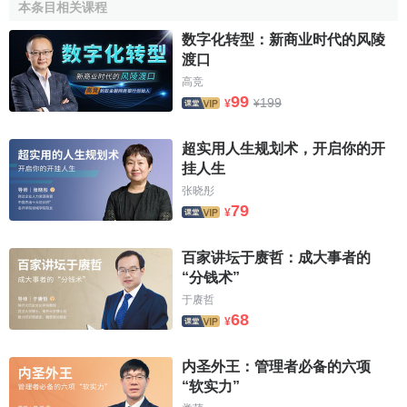
本条目相关课程
数字化转型：新商业时代的风陵
渡口
高竞
99
199
¥
¥
超实用人生规划术，开启你的开
挂人生
张晓彤
79
¥
百家讲坛于赓哲：成大事者的
“分钱术”
于赓哲
68
¥
内圣外王：管理者必备的六项
“软实力”