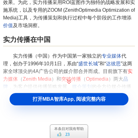
效果。为此，实力传播采用ROI蓝图作为独特的战略发展和实
施系统，以及专用的ZOOM (ZenithOptimedia Optimization of
Media)工具，为传播策划和执行过程中每个阶段的工作增添
价值
及市场洞察。
实力传播在中国
实力传播（中国）作为中国第一家独立的
专业媒体
代
理，创办于1996年10月1日，系由“
盛世长城
”和“
达彼思
”这两
家全球顶尖的4A广告公司的媒介部合并而成。目前旗下有
实
力媒体
（
Zenith Media
）和
突破传播
（
Optimedia
）两大
品
牌
，为客户提供传播策略发展、
媒介策划
的全方位媒介传播
服务。
打开MBA智库App, 阅读完整内容
实力传播在中国服务的客户有近百家，涉及各种行业领
域，从
日化
、食品饮料、制药，到
汽车
、
零售
、家电、
数码
产品
、移动通讯、IT、
银行
、航空公司等等，各行各业几乎
本条目对我有帮助
都有服务经验。实力传播分别在上海、北京、广州都设有办
23
事机构，员工总人数接近600人，为在全国各地的客户提供全