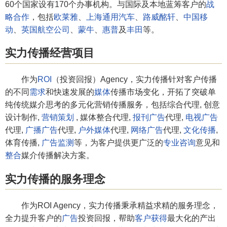
60个国家设有170个办事机构。与国际及本地蓝筹客户的
战
略合作
，包括
欧莱雅
、
上海通用汽车
、
路威酩轩
、
中国移
动
、
英国航空公司
、
蒙牛
、
惠普
及
丰田
等。
实力传播经营项目
作为
ROI
（投资回报）Agency，实力传播针对客户传播
的不同
需求
和快速发展的
媒体
传播市场变化，开拓了突破单
纯传统媒介思考的多元化营销传播服务，包括综合代理, 创意
设计制作,
营销策划
, 媒体整合代理,
报刊广告
代理,
电视广告
代理,
广播广告
代理,
户外媒体
代理,
网络广告
代理,
文化传播
,
体育传播,
广告监测
等，为客户提供更广泛的
专业咨询
意见和
整合
媒介传播解决方案。
实力传播的服务理念
作为ROI Agency，实力传播秉承精益求精的服务理念，
全力提升客户的
广告
投资回报，帮助
客户获得
最大化的产出