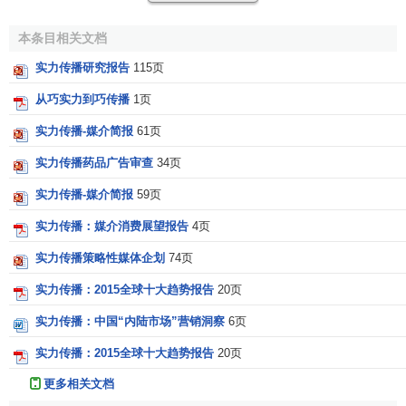
国范围、各类
媒体
的策划和购买
专业服务
。 2006年2月，实
本条目相关文档
力传播非常值得骄傲地当选
Advertising Age
杂志评出的“2005
年度全球最佳媒介代理”（Global Media Agency of the Year
实力传播研究报告
115页
2005）。
从巧实力到巧传播
1页
“为我们的客户提供持续性的有竞争力的传播优势”是全球
实力传播-媒介简报
61页
实力传播，也是中国实力传播的宗旨。
实力传播药品广告审查
34页
实力传播与国内13个省市的多家实力雄厚的
广告公司
结
实力传播-媒介简报
59页
成了
战略联盟
，进一步巩固了实力在全国的
市场
主导地位。
实力传播：媒介消费展望报告
4页
实力传播策略性媒体企划
74页
实力传播：2015全球十大趋势报告
20页
实力传播：中国“内陆市场”营销洞察
6页
实力传播：2015全球十大趋势报告
20页
更多相关文档