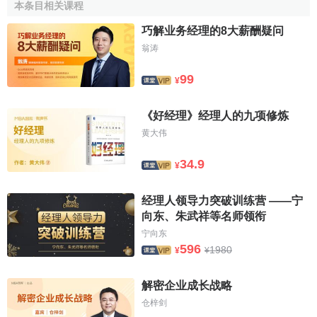
本条目相关课程
吧！你会有不断的惊喜！
巧解业务经理的8大薪酬疑问
KA经理应该是资讯的援助者
翁涛
这是一个资讯的时代，没有人会拒绝有价值的资讯，而
99
¥
且希望资讯的来源途径越丰富越好，只有掌握更多更新的资
讯才有发言权。从卖场的角度来讲，需要的资讯包括各类销
《好经理》经理人的九项修炼
售数据、行业动态、竞争者形势等等，以便调整工作重点与
黄大伟
步骤，做不同时期的战略部署和战术安排。而这些资讯的获
取，KA经理是非常重要的援助者。KA经理往往对业内和同行
34.9
¥
及市场的动态保持高度的敏锐和密切关注。事实上，KA经理
为卖场提供的资讯往往是对自己有利的。（不利的负面资讯
经理人领导力突破训练营 ——宁
大概没有哪个KA经理愿意对卖场讲吧）。无形的在共同分享
向东、朱武祥等名师领衔
资讯的时候，KA经理为自己的公司和产品作了广告宣传，强
宁向东
596
化了自身优势巩固了采购的认知。象金**食用油在年初的时候
1980
¥
¥
为H卖场的全国采购提供的业绩回顾，细致到该系统的每个月
每家门店每种
品类
每个规格的油种的进/销/存的动态资料和全
解密企业成长战略
国KA卖场的进货、销售排名对比，这份资料的数据传递了巨
仓梓剑