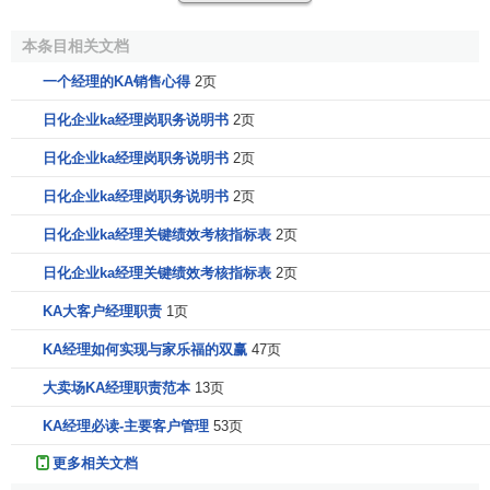
KA经理必须是一个专业提供者
本条目相关文档
因为KA经理负责的是有着规范严格管理的
大卖场
，其采
一个经理的KA销售心得
2页
购、管理人员的素质也是比较高的，因此对KA经理也提出较
高的专业要求，你必须是你这个公司的产品专家和技术顾
日化企业ka经理岗职务说明书
2页
问，你必须清楚表达，让卖场了解你们的优势与特点，你越
日化企业ka经理岗职务说明书
2页
专业越能让卖场信服你信服你的产品。另外，专业还包括KA
日化企业ka经理岗职务说明书
2页
经理对自身行业动态的了解，
竞争对手
的分析，如果你对卖
场操作和管理有一定的见解，那更是一个惊喜，你将博得KA
日化企业ka经理关键绩效考核指标表
2页
卖场采购、管理人员更多的信任与尊重。在这方面，宝洁、
日化企业ka经理关键绩效考核指标表
2页
联合利华
、
雀巢
等大公司是做得比较出色的。例如
宝洁
的KA
经理，他会为你分析
洗发水
的销售趋势，目前洗发水的
市场
KA大客户经理职责
1页
格局
、新品知识，还会为你介绍不同的陈列产生的视觉效果
KA经理如何实现与家乐福的双赢
47页
和销售结果，介绍展示专业新颖的陈列道具，如何控管洗发
大卖场KA经理职责范本
13页
水的库存他也有非常棒的建议，这样的KA经理谁不欢迎？工
作不是单纯的机械执行，在工作中发挥多一些的附加值，让
KA经理必读-主要客户管理
53页
自己的专业知识和视线更深远更广阔一些，你会发现多了赞
更多相关文档
赏和喜爱的目光，少了沉闷的程序与压力，学会更多的专业