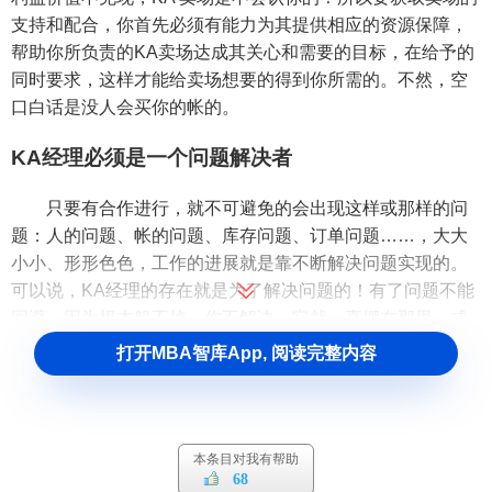
支持和配合，你首先必须有能力为其提供相应的资源保障，
帮助你所负责的KA卖场达成其关心和需要的目标，在给予的
同时要求，这样才能给卖场想要的得到你所需的。不然，空
口白话是没人会买你的帐的。
KA经理必须是一个问题解决者
只要有合作进行，就不可避免的会出现这样或那样的问
题：人的问题、帐的问题、库存问题、订单问题……，大大
小小、形形色色，工作的进展就是靠不断解决问题实现的。
可以说，KA经理的存在就是为了解决问题的！有了问题不能
回避，因为根本躲不掉，你不解决，它就一直摆在那里，成
为前进路上的拌脚石。面队各种各样的问题，KA经理应该冷
打开MBA智库App, 阅读完整内容
静沉着，分析根本找出问题的突破口，合理调配人力运用资
源，与卖场积极沟通。当KA经理面对问题的态度是积极的，
主动的，正面的，往往KA卖场的回报也是相应的。一个不能
或不会解决问题的KA经理，你的KA之路走不远了！
本条目对我有帮助
68