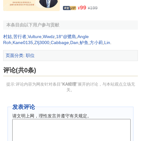
大的
信息量
，同时无声地向KA卖场宣言：我是小包装油的龙
99
199
¥
¥
头老大！在制定新年度的
商品政策
时，采购自然会考虑不同
厂商的地位与影响，可以说，KA经理有能力提供更多的资讯
就有可能获得更多的支持！
本条目由以下用户参与贡献
村姑
,
苦行者
,
Vulture
,
Wwdz
,
18°@鷺島
,
Angle
KA经理应该是沟通的促进者
Roh
,
Kane0135
,
Zfj3000
,
Cabbage
,
Dan
,
鲈鱼
,
方小莉
,
Lin
.
KA经理接触的多是KA卖场的实际操作人员和执行者，是
页面分类
:
职位
中游的主导者，当出现重大问题或进行重要联盟关系缔结
时，往往会涉及到各自的上司甚至是老板出面。这时候，KA
评论(共0条)
经理应该为高层的会晤创造沟通的良好时机与环境。创造得
提示:评论内容为网友针对条目"
KA经理
"展开的讨论，与本站观点立场无
恰当，可以宾主尽欢，问题迎刃而解或重大联盟关系建立；
关。
反之，很可能关系僵化，合作停滞甚至断交。这其中的微妙
与分寸拿捏可是一门学问，KA经理要细心揣摩用心体会。在
发表评论
C系统的年度合同谈判中，F油的全国销售总监与C系统采购
请文明上网，理性发言并遵守有关规定。
副总为0.1%的年度
返利
争执不下，其实只要几句圆润的话缓
和一下气氛，就可以OK定板了，F油的KA经理在关键的时候
说了一句：你们这是强盗作风。哗！风雨骤变，乌云翻滚，C
副总发令全国：所有门店清除F油！这直接的后果是：在大半