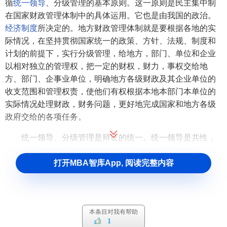
循
统一领导
、分级管理的基本原则。这一原则是民主集中制
在国家财政管理体制中的具体运用。它也是由我国的政治。
经济制度
所决定的。地方财政管理体制就是要根据各地的实
际情况，在坚持贯彻国家统一的政策、方针、法规、制度和
计划的前提下，实行分级管理，给地方，部门、单位和企业
以相对独立的管理权，把一定的财权，财力，事权交给地
方、部门、企事业单位，明确地方各级财政及其企业单位的
收支范围和管理权责，使他们有权根据本地本部门本单位的
实际情况处理财政，财务问题，更好地完成国家和地方各级
政府交给的各项任务。
统一领导、分级管理是辩证的统一。统一领导是共性，
是全局，反映的是集权：分级管理是个性，是局部，反映的
是分权。地方财政管理体制的设计既不能只强调集权或全
打开MBA智库App, 阅读完整内容
局，而不顾各个局部，也不能只讲分权或局部，而忽视整
体。全局利益，削弱集中领导。应把集权与分权有机结合起
来。具体地说．在地方财权财力的划分中，既要坚持省、直
本条目对我有帮助
辖市，自治区3级政权的相对统一领导，集中必要的财权和规
1
章、制度，政策制定权，又要划给市，县。乡，镇一定的财