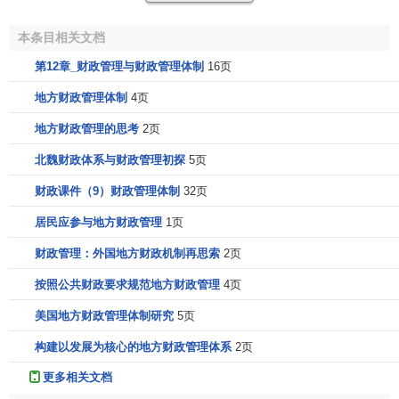
权财力和本市奉县本乡(镇)的财政财务管理办法及财政经济政
本条目相关文档
策制定权，用以调动各级政权和财政组织当地经济发展和增
收节支的积极性。
第12章_财政管理与财政管理体制
16页
地方财政管理体制
4页
(二)
政权
、事权、财权相结合，责权利相统一原则
地方财政管理的思考
2页
坚持”三权”相结合，责权利相统一原则，就是在划分地方
各级政权。政府与企业，
事业单位
之间的财权与财力时，应
北魏财政体系与财政管理初探
5页
根据各级政权的设置．事仅的大小、担负的任务，划给一定
财政课件（9）财政管理体制
32页
的财力支配权和
财务管理权
，承担相应的管理
责任
，履行各
居民应参与地方财政管理
1页
自的
职能
，分享应得的利益。政权、财权、事仪、
职能
，
责
任
，权利、利益等诸方面是相互联系、相互制约，不可分割
财政管理：外国地方财政机制再思索
2页
的。既有政权，就要有事权，必须行使职能：事权又以财权
按照公共财政要求规范地方财政管理
4页
作为保证：有了财权．就要承担责任：责任又与
经济效益
挂
钩，形成激励机制．推动
地方财政
经济和各项事业的发屣。
美国地方财政管理体制研究
5页
构建以发展为核心的地方财政管理体系
2页
因此，在设计地方各级财政管理体制时，必须坚持各级
政府、各有关部门和企业，事业巾位都有责、有权、有利
更多相关文档
益，权责分明，各有其权，各负其责、各尽义务的原则，把