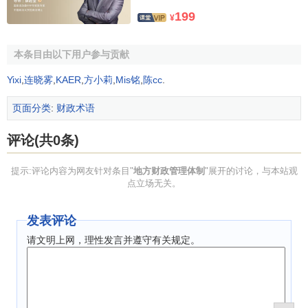
经济运行
等，均采用各种形式、各种因素多元结合及其相互
199
¥
补充的以间接管理为主、
政企职责分开
。
两权分离
的宏观经
济管理体系。政治体制则是建立在一定经济基础之上的
上层
本条目由以下用户参与贡献
建筑
，它是国家各级政权在组织上的形式、职能，在权力上
的
运行机制
等。它与
经济体制
相适应。
Yixi
,
连晓雾
,
KAER
,
方小莉
,
Mis铭
,
陈cc
.
地方财政管理体制作为国家财翠管理体制，国家经济管
页面分类
:
财政术语
理体制的组成部分，必然受其制约，体现词家经济体制，政
治体制和财政体制的要求。如乡镇，从政治体制上讲属于一
评论(共0条)
级政权要行使其政治，经济职能；从经济体制上讲，它具有
独立发展本地经济的职能，上级各级政权(中央、省，县)对其
提示:评论内容为网友针对条目"
地方财政管理体制
"展开的讨论，与本站观
点立场无关。
经济的发展，实行间接管理和有计划的调节。那么，在设计
乡镇财政管理体制时，就要赋于乡镇政权一定的财权、事
发表评论
权、财力和责任，而不是徒有乡镇财政的虚名。
请文明上网，理性发言并遵守有关规定。
相关条目
地方财政预算管理体制