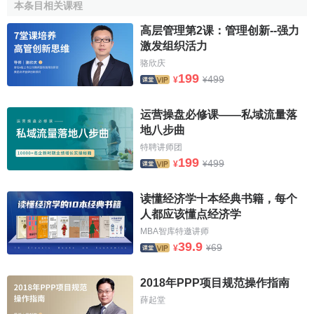
本条目相关课程
收入多少、工作成效。
经济效益
，地方经济发屣变化状况与
高层管理第2课：管理创新--强力
支出数量、财权大小、
经济利益
多少紧密结合起来，使乡
激发组织活力
镇，县(区、市)、市、省(直辖市，自治区、单列市)各级政府
骆欣庆
既关心本级的收入，也关心上一级的收入；使企业事业单位
199
499
¥
¥
既关心
企业经营成果
、事业经费节支情况，职工与
集体利
益
，又关心，兼顾国家整体利益，主动尽职尽责，为国分
运营操盘必修课——私域流量落
忧，以调动各方面组织增收节支、发展生产的积极性，保证
地八步曲
国家和地方财政任务的完成。
特聘讲师团
199
499
¥
¥
(三)与国家政治、经济、财政体制相一致原则
国家财政管理体制是整个
经济管理
和政治管理体制的有
读懂经济学十本经典书籍，每个
机组成部分，各个地方的财政管理体制又是国家财政管理体
人都应该懂点经济学
制的一个组成部分。国家政治体制、经渺制的基本模式是决
MBA智库特邀讲师
39.9
69
定财政体制集中与分散程度的基础。无论是
统收统支
，或是
¥
¥
分灶吃饭。
财政包干
，部与当时的经济和政治体制相一致。
2018年PPP项目规范操作指南
我国的
经济体制
的基本模式是：以有计划的
商品经济
为总
薛起堂
纲，在经济运行诸方面，如计划、财政、市场，
经济管理
、