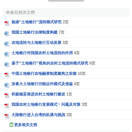
建立良好口碑。
土地融资
、建筑融资及房屋贷款居省内领导
地位，具有发展不动产信讬、不动产証券化、
金融资产证券
本条目相关文档
化
之优势，于担任证券化受讬机构及不动产信讬业务，均居
杨凌“土地银行”流转模式研究
2页
业界领先地位。
我国土地银行法律制度构建
7页
用心服务—缔造经营佳绩
农地流转与土地银行互动发展
3页
中国台湾省土地银行83至88年连续六年荣获台湾省行政
土地银行对我国农村土地流转的作用
4页
院国营事业年度工作考成经营绩效特优等奖、87年度财政部
基于“土地银行”视角的农村土地流转模式研究
6页
服务品质优良服务规范奖，92至94年行政院营造优质英语生
活环境优等奖项，创下历史纪录。依据2006年
《银行家》
报
中国土地银行农地融资制度建构之权衡
10页
导，本行第一类资本排名为196名及总资产排名174名，跻身
加拿大土地银行功能运作模式及借鉴
4页
进入世界200大银行之林。
积极稳妥推进农村土地银行建设
1页
国家的银行—热心公益回馈社会
我国农村土地银行发展模式丶问题及对策
3页
为著眼于长期发展，本行除致力于扩展业务、提昇为民
大陆银行进入台湾的机遇与挑战
3页
服务品质外，积极塑造优良
企业形象
，融合
企业名称
、经营
更多相关文档
理念及创新服务三大原则之
企业识别
标志，广泛运用于业务