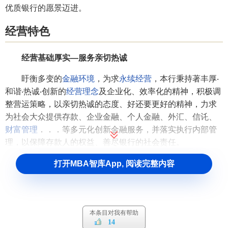
优质银行的愿景迈进。
经营特色
经营基础厚实—服务亲切热诚
盱衡多变的
金融环境
，为求
永续经营
，本行秉持著丰厚‧
和谐‧热诚‧创新的
经营理念
及企业化、效率化的精神，积极调
整营运策略，以亲切热诚的态度、好还要更好的精神，力求
为社会大众提供存款、企业金融、个人金融、外汇、信讬、
财富管理
．．．等多元化创新金融服务，并落实执行内部管
理，以保障存款人的权益、善尽银行的社会责任。
不动产融资键的主导者——一条龙服务品牌
打开MBA智库App, 阅读完整内容
长期以来，土银与社会大众日常生活之食衣住行育乐已
建立稳固与紧密的关系，从上游土地贷款、中游建筑融资、
土地信讬，带动营建业下游厂商融资、不动产証券化及房屋
本条目对我有帮助
贷款、
个人理财
等，提供完整的不动产一条龙金融服务，已
14