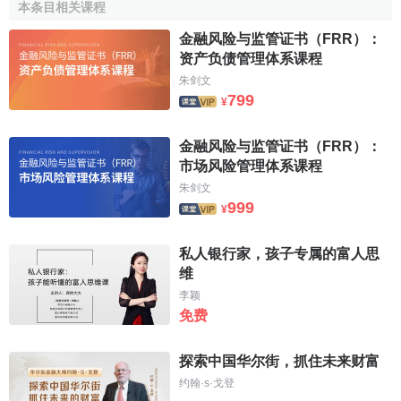
行销，借此向社会大众传达本行经营讯息，多年来更以企业
本条目相关课程
回馈社会的心，秉持取之于社会‧用之于社会之理念，办理系
金融风险与监管证书（FRR）：
列大型公益活动，诸如举办
产业金融
讲座、青少年羽球营、
资产负债管理体系课程
净山健行、本土艺术展览、爱心
义卖
园游会、慈济脊髓损伤
朱剑文
捐助基金、响应中华联合劝募协会一日捐..等活动，期抛砖引
799
¥
玉，带动企业各界及社会大众的支持与响应，使我们的社会
更祥和、更健康。
金融风险与监管证书（FRR）：
市场风险管理体系课程
朱剑文
999
¥
私人银行家，孩子专属的富人思
维
李颖
免费
探索中国华尔街，抓住未来财富
约翰·s·戈登