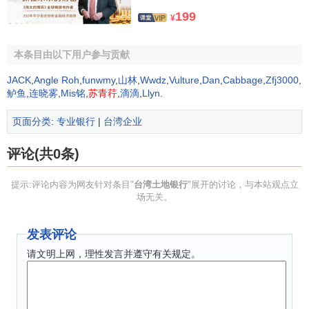
199
¥
本条目由以下用户参与贡献
JACK
,
Angle Roh
,
funwmy
,
山林
,
Wwdz
,
Vulture
,
Dan
,
Cabbage
,
Zfj3000
,
鲈鱼
,
连晓雾
,
Mis铭
,
苏青荇
,
滴滴
,
Llyn
.
页面分类
:
专业银行
|
台湾企业
评论(共0条)
提示:评论内容为网友针对条目"
台湾土地银行
"展开的讨论，与本站观点立
场无关。
发表评论
请文明上网，理性发言并遵守有关规定。