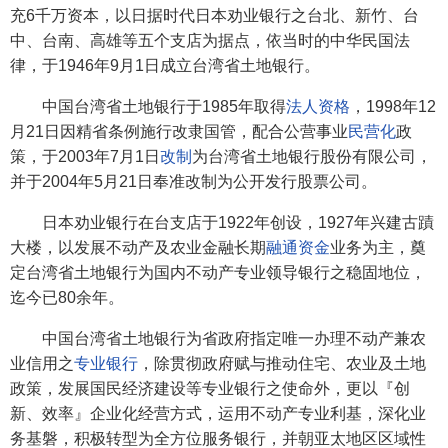
充6千万资本，以日据时代日本劝业银行之台北、新竹、台
中、台南、高雄等五个支店为据点，依当时的中华民国法
律，于1946年9月1日成立台湾省土地银行。
中国台湾省土地银行于1985年取得
法人资格
，1998年12
月21日因精省条例施行改隶国管，配合公营事业
民营化
政
策，于2003年7月1日
改制
为台湾省土地银行股份有限公司，
并于2004年5月21日奉准改制为公开发行股票公司。
日本劝业银行在台支店于1922年创设，1927年兴建古蹟
大楼，以发展不动产及农业金融长期
融通资金
业务为主，奠
定台湾省土地银行为国内不动产专业领导银行之稳固地位，
迄今已80余年。
中国台湾省土地银行为省政府指定唯一办理不动产兼农
业信用之
专业银行
，除贯彻政府赋与推动住宅、农业及土地
政策，发展国民经济建设等专业银行之使命外，更以『创
新、效率』企业化经营方式，运用不动产专业利基，深化业
务基磐，积极转型为全方位服务银行，并朝亚太地区区域性