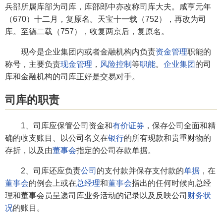
兵部所属库部为司库，库部郎中亦改称司库大夫。咸亨元年
（670）十二月，复原名。天宝十一载（752），再改为司
库。至德二载（757），收复两京后，复原名。
现今是企业集团内或者金融机构内负责
资金管理
职能的
称号，主要负责
现金管理
，
风险控制
等
职能
。
企业集团
的司
库和金融机构的司库正好是交易对手。
司库的职责
1、司库应保管公司资金和
有价证券
，保存公司全面和精
确的收支账目、以公司名义在
银行
的所有现款和贵重财物的
存折，以及由
董事会
指定的公司存款单据。
2、司库还应负责
公司
的支付款并保存支付款的
单据
，在
董事会
的例会上或在
总经理
和
董事会
指出的任何时候向总经
理和董事会员呈递司库业务活动的记录以及反映公司
财务状
况
的账目。