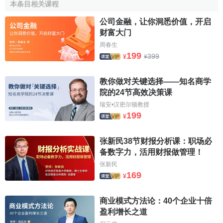
本条目相关课程
公司金融，让你洞悉价值，开启
财富大门
周春生
199
399
¥
¥
教你做对关键选择——知名商学
院的24节高效决策课
瑞安•汉密尔顿教授
199
¥
张新民38节财报分析课：职场必
备数字力，活用财报做管理！
张新民
169
¥
商业模式方法论：40个企业十倍
盈利增长之道