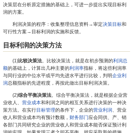
决策层在分析原定措施的基础上，可进一步提出实现目标利
润的方案。
利润决策的程序：收集整理信息资料→审定
决策目标
和
可行性方案→目标利润的实施和反馈。
目标利润的决策方法
(1)
比较决策法
。比较决策法，就是在初步预测的
利润总
额
的基础上，计算出几种主要的
利润率
指标，将这些利润率
与同行业的中位水平或平均先进水平进行比较，判明
企业利
润
总额指标的先进程度，再按此做出目标利润决策。
(2)
综合平衡决策法
。综合平衡决策法，就是根据企业营
业收人、
营业成本
和利润之间的相互关系进行决策的一种决
策方法。在实行
目标管理
的条件下，企业的
营业利润
、营业
收人和营业成本均有预计数额，
财务部门
应会同供、产、销
各部门共同研究企业的营业收人和营业成本能否保证预计利
润的实现，如果发现三者之间不平衡，就应采取新的措施，