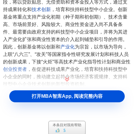
段，将以贷款贴息、无偿资助和资本金投入等方式，通过支
持成果转化和
技术创新
，培育和扶持科技型中小企业。创新
基金将重点支持产业化初期（种子期和初创期）、技术含量
高、市场前景好、风险较大、商业性资金进入尚不具备条
件、最需要由政府支持的科技型中小企业项目，并将为其进
入产业化扩张和商业性资本的介入起到铺垫和引导的作用。
因此，创新基金将以创新和
产业化
为宗旨，以市场为导向，
上联“八六三”、“攻关”等国家指令性研究发展计划和科技人员
的创新成果，下接“火炬”等高技术产业化指导性计划和商业性
创业投资者
，在促进科技成果产业化，培育和扶持科技型中
小企业的同时，推动建立起符合市场经济客观规律、支持科
技型中小企业技术创新的新型投资机制。
打开MBA智库App, 阅读完整内容
科技型中小企业技术创新基金支持的对象
（一）创新基金支持的项目应符合以下条件
本条目对我有帮助
1、符合国家产业、技术政策，技术含量高，创新性较
5
强，技术处于国内领先水平。