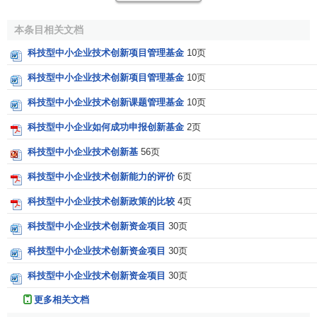
2、属于《项目申报指南》中所列的技术领域。
本条目相关文档
科技型中小企业技术创新项目管理基金
10页
3、必须是以生产、销售和盈利为目的，产品有明确的
市
场需求
和较强的市场竞争力，可以产生较好的
经济效益
和社
科技型中小企业技术创新项目管理基金
10页
会效益，并有望形成
新兴产业
。
科技型中小企业技术创新课题管理基金
10页
（二）承担创新基金支持项目的企业应具备以下条件：
科技型中小企业如何成功申报创新基金
2页
1、具备独立
企业法人资格
。
科技型中小企业技术创新基
56页
科技型中小企业技术创新能力的评价
6页
2、主要从事
高新技术产品
的研究、开发、生产和服务业
务，申请支持的项目必须在其
企业法人营业执照
规定的主营
科技型中小企业技术创新政策的比较
4页
范围内。
科技型中小企业技术创新资金项目
30页
3、
领导班子
有较强的
市场开拓能力
和较高的
经营管理
水
科技型中小企业技术创新资金项目
30页
平，并有
持续创新
的意识。
科技型中小企业技术创新资金项目
30页
4、职工人数不超过500人；具有大专以上学历的科技人
更多相关文档
员占职工总数的比例不低于30%，直接从事研究开发的科技