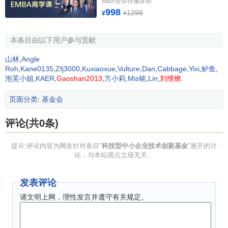
MBA智库特邀讲师
998
1298
（3）人才密集、技术关联性强、附加值高的直接促进、
¥
¥
支撑、服务于
产业发展
的
高技术服务业
的项目；
本条目由以下用户参与贡献
（4）具有一定技术含量，在
国际市场
上有较强竞争力，
山林
,
Angle
以出口为导向的项目，特别是具有我国传统优势，加入
WTO
Roh
,
Kane0135
,
Zfj3000
,
Kuxiaoxue
,
Vulture
,
Dan
,
Cabbage
,
Yixi
,
鲈鱼
,
后能带来更多市场机遇的项目；
泡芙小姐
,
KAER
,
Gaoshan2013
,
方小莉
,
Mis铭
,
Lin
,
刘维燎
.
（5）有一定基础的初创期的科技型中小企业、尤其是科
页面分类
:
基金会
技孵化器内企业的项目，海外留学人员回国创办企业的项
目；
评论(共0条)
2、重点支持的企业
提示:评论内容为网友针对条目"
科技型中小企业技术创新基金
"展开的讨
论，与本站观点立场无关。
（1）技术水平高、持续创新能力强、
管理科学
、产品市
场前景好和成长性好的企业；
发表评论
（2）科技人员或海外留学人员携带具有良好产业化前景
请文明上网，理性发言并遵守有关规定。
的高新技术项目创办的企业。
（四）创新基金不支持的对象