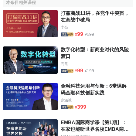
本条目相关课程
人员占职工总数的比例不低于10%。
打赢商战11讲，在竞争中突围，
5、有良好的经营业绩，
资产负债率
不超过70%；每年用
在商战中破局
于高新技术产品研究开发的经费不低于销售额的5%。申请当
李亮
年注册的新办企业不受此款限制。
99
199
¥
¥
6、有健全的财务管理机构、严格的
财务管理制度
和合格
数字化转型：新商业时代的风陵
的财务管理人员。
渡口
（三）创新基金重点支持的对象
高竞
99
199
¥
¥
1、重点支持的项目
金融科技运用与创新：6堂课解
（1）相关高新技术领域中自主创新性强、技术含量高、
码金融科技创新实践
具有竞争力、市场前景好、在
经济结构
调整中发挥重要作
张涵诚
用、具有自主知识产权的研究开发项目；
399
¥
（2）
科技成果转化
，特别是
“863”计划
、攻关计划、重
EMBA国际商学课【第1期】：
大科技专项相关成果的产业化项目，以及利用高新技术改造
在家也能听世界名校EMBA商学
传统产业的项目；
课