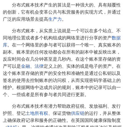
分布式账本技术产生的算法是一种强大的、具有颠覆性
的创新，它有机会变革公共与私营服务的实现方式，并通过
广泛的应用场景去提高
生产力
。
分布式账本，从实质上说就是一个可以在多个站点、不
同地理位置或者多个机构组成的网络里进行分享的资产
数据
库
。在一个网络里的参与者可以获得一个唯一、真实账本的
副本。账本里的任何改动都会在所有的副本中被反映出来，
反应时间会在几分钟甚至是几秒内。在这个账本里存储的资
产可以是
金融
、
法律
定义上的、实体的或是电子的资产。在
这个账本里存储的资产的安全性和准确性是通过公私钥以及
签名的使用去控制账本的访问权，从而实现密码学基础上的
维护。根据网络中达成共识的规则，账本中的记录可以由一
个、一些或者是所有参与者共同进行更新。
分布式账本技术有潜力帮助政府征税、发放福利、发行
护照、登记
土地所有权
、保证货物
供应链
的运行，并从整体
上确保政府记录和服务的正确性。在英国国民健康保险制度