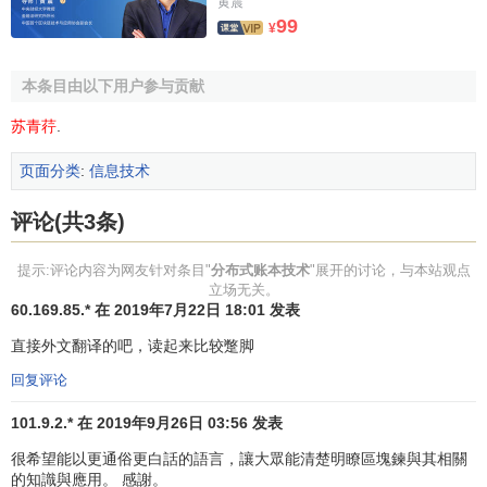
黄震
↑
区块链和分布式账本在资本市场的潜力.铅笔
99
¥
网.2016-7-5
本条目由以下用户参与贡献
苏青荇
.
页面分类
:
信息技术
评论(共3条)
提示:评论内容为网友针对条目"
分布式账本技术
"展开的讨论，与本站观点
立场无关。
60.169.85.* 在 2019年7月22日 18:01 发表
直接外文翻译的吧，读起来比较蹩脚
回复评论
101.9.2.* 在 2019年9月26日 03:56 发表
很希望能以更通俗更白話的語言，讓大眾能清楚明瞭區塊鍊與其相關
的知識與應用。 感謝。