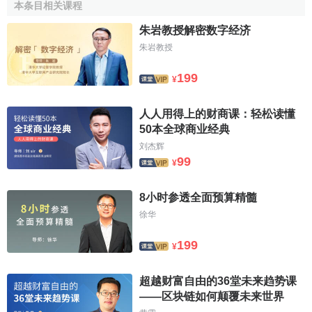
本条目相关课程
分布式账本技术的优势
朱岩教授解密数字经济
朱岩教授
分布式账本技术可以有效的改善当前基础设施中出现的
效率极低成本高昂的问题，而导致当前市场基础设施成本高
199
¥
的原因可以分为三个：
交易费用
，维护资本的费用和投保风
险费用。在某些情况下，特别是在有高水平的监管和
成熟市
人人用得上的财商课：轻松读懂
场
基础设施的地方，分布式账本技术更有可能会形成一个新
50本全球商业经典
的架构，而不是完全代替当前的机构。
刘杰辉
99
¥
相关条目
8小时参透全面预算精髓
区块链
徐华
比特币
199
¥
参考文献
超越财富自由的36堂未来趋势课
↑
什么是分布式账本技术.巴比特论坛.2016-5-08
——区块链如何颠覆未来世界
↑
分布式账本技术：超越区块链.199IT网.2016-03-7