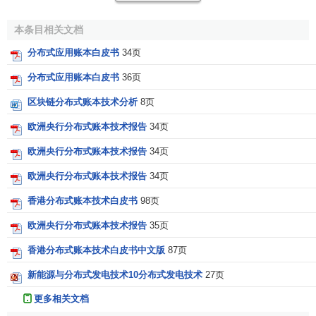
场景可以通过行业参与者的合作达成。为主要
资本市场
基础
设施创建一个完全开放的合作性的平台，同时满足所有适用
本条目相关文档
法规是一个巨大的挑战，这也不可能在短期之内就能达成。
分布式应用账本白皮书
34页
3. 全新的全球C&S基础设施
分布式应用账本白皮书
36页
一个全球
中间商
、
银行
和C&S
供应商
在下一代分布式账
区块链分布式账本技术分析
8页
本C&S平台上合作的联盟，这种场景已经可以通过R3区块链
欧洲央行分布式账本技术报告
34页
联盟实现。可是，这样的场景还需要许多年才能实现，并且
只能一步一步来。
欧洲央行分布式账本技术报告
34页
欧洲央行分布式账本技术报告
34页
4. Uber金融模式
香港分布式账本技术白皮书
98页
分布式账本技术是一个真正的全球点对点网络，可以代
替传统的资本市场系统，提供这种服务的几个技术平台已经
欧洲央行分布式账本技术报告
35页
以某种形式存在了，或者还处在开发中，但是还不清楚这些
香港分布式账本技术白皮书中文版
87页
技术平台是否会给传统的市场基础设施带来挑战。正如我们
新能源与分布式发电技术10分布式发电技术
27页
所见，其他
点对点技术
如比特币和Uber，一定程度的适用法
[3]
规架构互操作性是让主流社会接受的关键。
更多相关文档