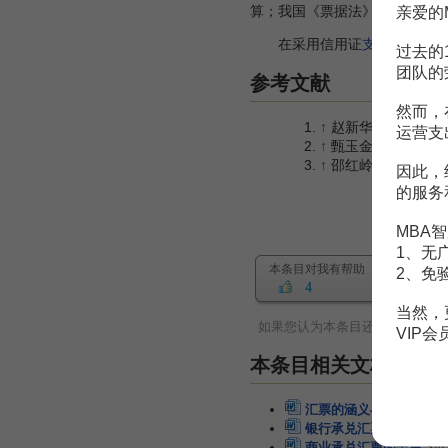
算；我国《票据法》规定，见票
亲爱的
在采用信用证
支付方式
时，
过去的
团队的
参考文献
然而，
↑
赵新华编.票据法论 （
运营支
↑
甄玉金主编.世界贸易
↑
邵红岭主编.国际结算[
因此，
的服务
MBA智
1、无
本条目对我有帮助
2、免
4
当然，
如果您认为本条目还有待完善，
VIP
本条目相关文档
汇票的涵义与出票
6页
银行承兑汇票的出票
3页
商业承兑汇票的出票
3页