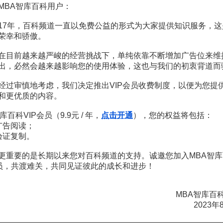
即付汇票的
持票人
应当自出票日起一个月内向
付款人
提示付款，见票后定
MBA智库百科用户：
汇票的出票日期不能晚于
信用证
的有效期，同时不得早于相应各种
单据
的
17年，百科频道一直以免费公益的形式为大家提供知识服务，这
荣幸和骄傲。
在目前越来越严峻的经营挑战下，单纯依靠不断增加广告位来维
修订版）[M].吉林大学出版社,2007.11
出，必然会越来越影响您的使用体验，这也与我们的初衷背道而
法律实用词典[M].中国商业出版社,2003年11月第1版
M].西南财经大学出版社,2010.06
经过审慎地考虑，我们决定推出VIP会员收费制度，以便为您提
和更优质的内容。
库百科VIP会员（9.9元 / 年，
点击开通
），您的权益将包括：
广告阅读；
赏
验证复制。
MBA智库APP
更重要的是长期以来您对百科频道的支持。诚邀您加入MBA智库
。
需要补充新内容或修改错误内容，请
编辑条目
或
投诉举报
会员，共渡难关，共同见证彼此的成长和进步！
MBA智库百
2023年