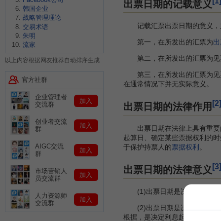
[1
出票日期的记载意义
韩国企业
战略管理理论
记载汇票出票日期的意义，主
交易术语
朱明
第一，在所发出的汇票为
出
流家
第二，在所发出的汇票为见
以上内容根据网友推荐自动排序生成
第三，在所发出的汇票为见票
官方社群
在通常情况下并无实际意义。
企业管理者
加入
[2
交流群
出票日期的法律作用
创业者交流
加入
出票日期在法律上具有重要
群
起算日、确定某些票据权利的时
AIGC交流
于保护持票人的
票据权利
。
加入
群
[3
出票日期的法律意义
市场营销人
加入
员交流群
(1)出票日期是决定出票人
人力资源师
加入
交流群
(2)出票日期是决定汇票相关
根据，是决定利息起算日的依据