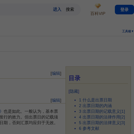
登录
百科VIP
工具箱▼
[
编辑
]
目录
[
隐藏
]
1
什么是出票日期
[
编辑
]
2
出票日期的内涵
》
也是如此。一般认为，基本票
3
出票日期的记载意义[1]
发行的效力。但出票日的记载须
4
出票日期的法律作用[2]
日期，否则汇票均应归于无效。
5
出票日期的法律意义[3]
6
参考文献