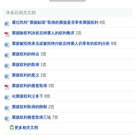
③
票据时效
届满；
本条目相关文档
④保全手续欠缺；
通过民间“票据贴现”取得的票据是否享有票据权利
4页
票据除权判决前后持票人的权利救济
2页
⑤
除权
判决；
票据被拒绝承兑或被拒绝付款后持票人仍享有的权利分析
9页
⑥
善意取得
。
票据权利的特点
3页
票据权利的取得
1页
票据权利的意义
2页
票据权利的善意取得
3页
论票据权利义务下
8页
票据权利取得的限制
2页
票据权利善意取得三论
7页
更多相关文档