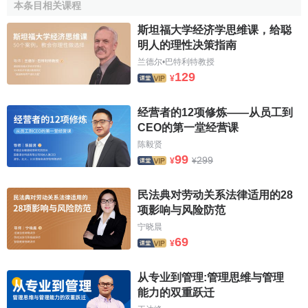
本条目相关课程
斯坦福大学经济学思维课，给聪
明人的理性决策指南
兰德尔•巴特利特教授
129
¥
经营者的12项修炼——从员工到
CEO的第一堂经营课
陈毅贤
99
299
¥
¥
民法典对劳动关系法律适用的28
项影响与风险防范
宁晓晨
69
¥
从专业到管理:管理思维与管理
能力的双重跃迁