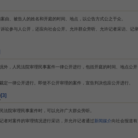
的案由、被告人的姓名和开庭的时间、地点，以公告方式公之于众。
诉讼参与人公开，还应向社会公开。允许群众旁听、允许记者采访、记
]
外，人民法院审理民事案件一律公开进行，包括开庭的时间、地点公开
定一律公开进行。即使不公开审理的案件，宣告判决也应公开进行。
[3]
度
法院审理民事案件时，可以允许广大群众旁听。
者对案件的审理情况进行采访，并允许记者通过
新闻媒介
向社会报道有