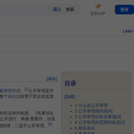
登录
百科VIP
工具箱▼
[
编辑
]
目录
[1]
裁审理
方式。
公开审理是开
整个
诉讼
过程置于群众的监督
[
隐藏
]
1
什么是公开审理
2
公开审理的内容[4]
的司法审判制度。《民事诉讼
3
公开审理的有关事项[3]
公开进行。离婚 爱案件，涉及
4
公开审理的范围和程度[3]
[3]
理的理；二是不公开审理。
5
相关条目
6
参考文献