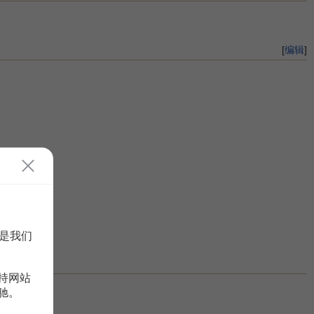
[
编辑
]
是我们
持网站
驰。