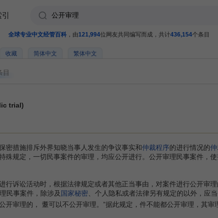
索引
全球专业中文经管百科
，由
121,994
位网友共同编写而成，共计
436,154
个条目
收藏
简体中文
繁体中文
条目
 trial)
保密措施排斥外界知晓当事人发生的争议事实和
仲裁程序
的进行情况的
仲
特殊规定，一切民事案件的审理，均应公开进行。公开审理民事案件，使
行诉讼活动时，根据法律规定或者其他正当事由，对案件进行公开审理
审理民事案件，除涉及
国家秘密
、个人隐私或者法律另有规定的以外，应当
公开审理的， 耋可以不公开审理。”据此规定，件不能都公开审理，其审