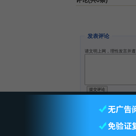
发表评论
请文明上网，理性发言并遵
智库首页