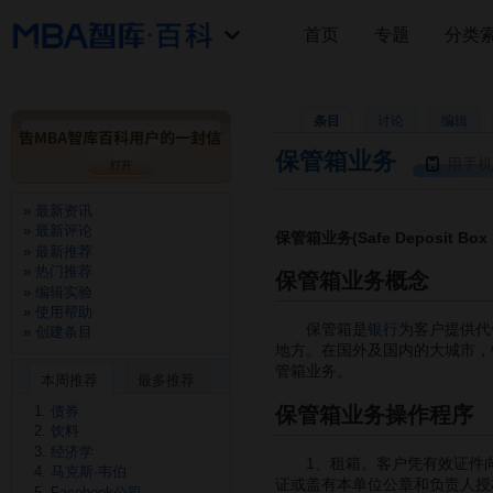
首页
专题
分类
条目
讨论
编辑
保管箱业务
用手机
最新资讯
最新评论
保管箱业务(Safe Deposit Box S
最新推荐
热门推荐
保管箱业务概念
编辑实验
使用帮助
保管箱是
银行
为客户提供代
创建条目
地方。在国外及国内的大城市，
管箱业务。
本周推荐
最多推荐
保管箱业务操作程序
债券
饮料
经济学
1、租箱。客户凭有效证件向
马克斯·韦伯
证或盖有本单位公章和负责人授
Facebook公司