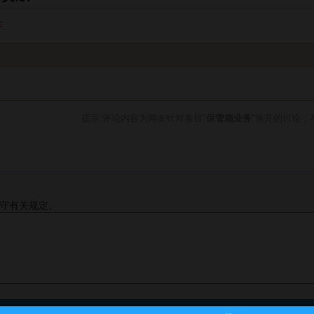
荇
.
提示:评论内容为网友针对条目"
保管箱业务
"展开的讨论，
守有关规定。