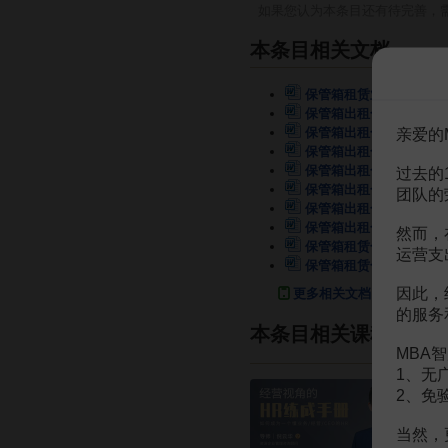
如果您认为本条目还有待完善，
本条目相关文档
保管箱租赁业务章程
8页
保管箱出租合同
7页
保管箱出租合同
7页
亲爱的
保管箱出租合同
5页
保管箱出租合同
7页
过去的
保管箱出租合同
5页
团队的
保管箱出租合同
7页
保管箱出租合同
2页
然而，
保管箱租赁合同
2页
运营支
保管箱租赁合同
2页
因此，
更多相关文档
的服务
本条目相关课程
MBA智
1、无
2、免
当然，