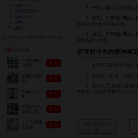
韩国企业
2、开箱。租用人或其被授权人
战略管理理论
交易术语
3、续租。保管箱到期后，租
朱明
内财务按照租约章程办理。
流家
4、退租。保管箱到期后，租
以上内容根据网友推荐自动排序生成
租金返还
保证金
。
官方社群
保管箱业务的管理规
企业管理者
加入
1、租用人不得在保管箱内放
交流群
2、代
保管人
要保证箱体的
创业者交流
加入
群
3、租用人或其授权人因印鉴或
在租用人交清所需费用后，经办
AIGC交流
加入
群
市场营销人
加入
员交流群
人力资源师
本条目对我有帮助
加入
交流群
10