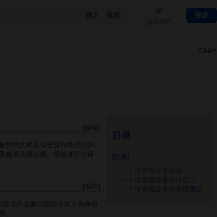
登录
百科VIP
工具箱▼
[
编辑
]
目录
要契约文件及保密资料最
理想
的
及相关法律法规，经批准开办保
[
隐藏
]
1
保管箱业务概念
2
保管箱业务操作程序
[
编辑
]
3
保管箱业务的管理规定
有效证件主要只租用人本人的身份
管。