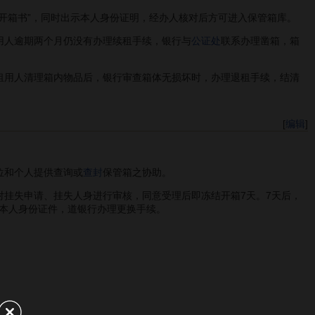
开箱书”，同时出示本人身份证明，经办人核对后方可进入保管箱库。
人逾期两个月仍没有办理续租手续，银行与
公证处
联系办理凿箱，箱
用人清理箱内物品后，银行审查箱体无损坏时，办理退租手续，结清
[
编辑
]
位和个人提供查询或
查封
保管箱之协助。
挂失申请、挂失人身进行审核，同意受理后即冻结开箱7天。7天后，
本人身份证件，道银行办理更换手续。