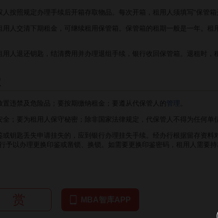
按照规定办理手续后开箱存取物品。每次开箱，租用人须填写“保管箱
用人交清下期租金，可继续租用保管箱。保管箱的租期一般是一年。租用
用人退还钥匙，结清费用并办理退组手续，银行收回保管箱。退租时，租
定
置违禁及危险品；要按期缴纳租金；要遵从代保管人的
管理
。
安全；要为租用人保守秘密；除非国家法律规定，代保管人不得为任何单
钥匙丢失申请挂失的，应到银行办理挂失手续。经办行根据留存资料对
行予以办理更换印鉴或凿锁、换锁。如需要更换印鉴密码，租用人需要持
赏
MBA智库APP