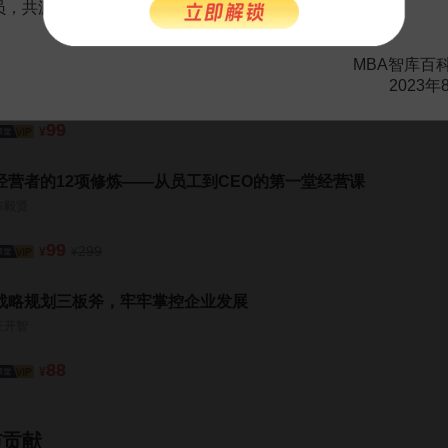
会员，共渡难关，共同见证彼此的成长和进步！
99
¥
巧解业务经理的8大薪酬疑问
MBA智库百
2023年
翁涛
99
¥
经营者的12项修炼——从员工到CEO的第一堂经营课
陈毅贤
99
299
¥
¥
战略规划三板斧，牢牢掌控企业发展
王开智
88
¥
与贡献