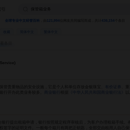
索引
全球专业中文经管百科
，由
121,994
位网友共同编写而成，共计
436,154
个条目
收藏
简体中文
繁体中文
看条目
ervice)
保管贵重物品的安全设施，它是个人和单位存放金银珠宝、
有价证券
、重
银行开办此类业务较多。
商业银行
根据
《中华人民共和国商业银行法》
以
银行提出租箱申请，银行按照规定程序审核后，为客户办理租箱手续。
权签字的证明文件。一般每个箱只有两把正钥匙，全部交由租用人自己保