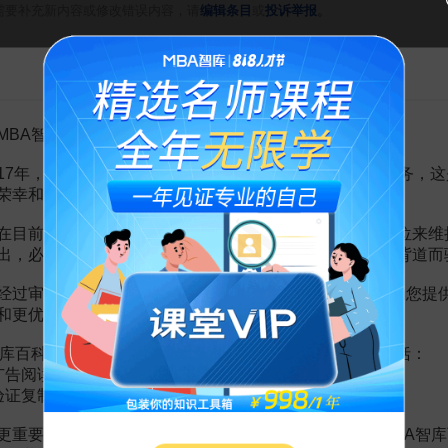
。
需要补充新内容或修改错误内容，请
编辑条目
或
投诉举报
告MBA智库百科用户的一封信
MBA智库百科用户：
17年，百科频道一直以免费公益的形式为大家提供知识服务，这
荣幸和骄傲。
在目前越来越严峻的经营挑战下，单纯依靠不断增加广告位来维
出，必然会越来越影响您的使用体验，这也与我们的初衷背道而
经过审慎地考虑，我们决定推出VIP会员收费制度，以便为您提
和更优质的内容。
库百科VIP会员（9.9元 / 年，
点击开通
），您的权益将包括：
广告阅读；
百万年薪HR修炼手册：成为懂经营、懂业务、懂CEO的HR
验证复制。
倪云华
更重要的是长期以来您对百科频道的支持。诚邀您加入MBA智库