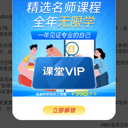
MBA智库百科用户：
60天引爆你的学习力
17年，百科频道一直以免费公益的形式为大家提供知识服务，这
阿何
荣幸和骄傲。
99
¥
在目前越来越严峻的经营挑战下，单纯依靠不断增加广告位来维
出，必然会越来越影响您的使用体验，这也与我们的初衷背道而
新商业进化论，25位智囊团助你掌舵未来
经过审慎地考虑，我们决定推出VIP会员收费制度，以便为您提
MBA特聘讲师团
和更优质的内容。
198
¥
库百科VIP会员（9.9元 / 年，
点击开通
），您的权益将包括：
广告阅读；
验证复制。
高层管理第4课：非财管理--财务视角管控经营
李薇
更重要的是长期以来您对百科频道的支持。诚邀您加入MBA智库
会员，共渡难关，共同见证彼此的成长和进步！
199
499
¥
¥
MBA智库百
职场江湖傍身6大硬技能