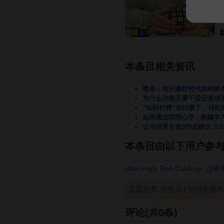
本条目相关资讯
樊登：知识爆炸时代如何终身成
为什么你整天看干货还是成
“知识付费”你付费了，得
如何通过阳明心学，构建学
让培训更有效的5点建议
20
本条目由以下用户参
Dan
,
Angle Roh
,
Cabbage
,
连晓
页面分类
:
小作品
|
知识管理术
评论(共0条)