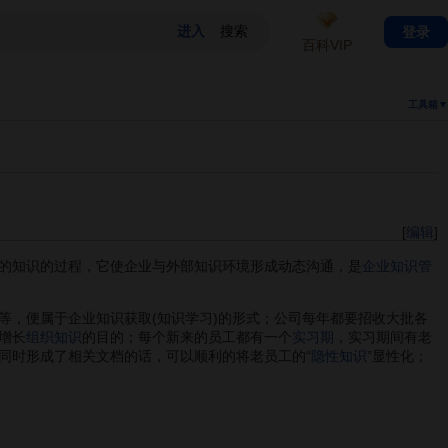
登录
百科VIP
工具箱▼
[
编辑
]
的知识的过程，它使企业与外部知识环境形成动态沟通，是
企业知识管
等，便属于企业知识获取(知识学习)的形式；公司每年都要招收大批各
增长
组织知识
的目的；每个新来的员工都有一个
实习期
，实习期间有老
同时形成了相关文档的话，可以顺利的将老员工的“
隐性知识
”显性化；