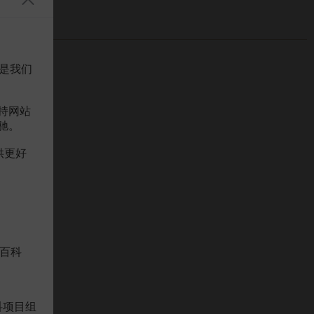
是我们
持网站
驰。
供更好
百科
科项目组