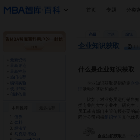
首页
专题
分类
条目
讨论
编辑
企业知识获取
用
最新资讯
最新评论
什么是企业知识获取
最新推荐
热门推荐
编辑实验
企业知识获取是指确定
企业
使用帮助
理
活动的基础和前提。
创建条目
比如，对业务员进行销售知识
类专业的大学毕业生、研究生，
本周推荐
最多推荐
员工或者部门主管传授必要的岗
债券
同时公司积极
组织学习
其他优秀
饮料
经济学
马克斯·韦伯
企业知识获取
是一个
小
Facebook公司