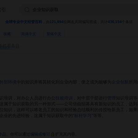
索引
全球专业中文经管百科
，由
121,994
位网友共同编写而成，共计
436,154
个条目
收藏
简体中文
繁体中文
手机看条目
外部环境
中的知识并将其转化到企业内部，使之成为能够为
企业创新
所用
培训，对办公人员进行办公
技能培训
，对中层干部进行
管理
知识培训等
这属于知识获取的另一种形式——公司借由招募具有新知识的员工，达到
位知识，这样可以将老员工的知识和经验总结顺利的传授给新员工，如果
企业的先进经验，这属于知识获取中的“
标杆学习
”等等。
作品
。你可以通过
编辑或修订
扩充其内容。