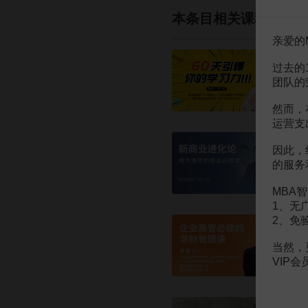
本条目相关课程
亲爱的
过去的
团队的
然而，
运营支
因此，
的服务
MBA智
1、无
2、免
当然，
VIP