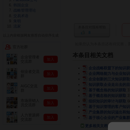
韩国企业
战略管理理论
交易术语
朱明
流家
本条目对我有帮助
8
以上内容根据网友推荐自动排序生成
如果您认为本条目还有待完善，
官方社群
本条目相关文档
企业管理者
加入
交流群
企业战略联盟下的知识获
创业者交流
企业网络能力与企业知识
加入
群
企业创新的三大知识获取
知识获取企业走出去的目
AIGC交流
加入
基于概念格的知识获取
群
基于概念格的知识获取
市场营销人
组织知识的审计与获取
6
加入
员交流群
基于知识管理的客户知识
产业集群的知识溢出和知
人力资源师
加入
基于核心企业的产业集群
交流群
更多相关文档