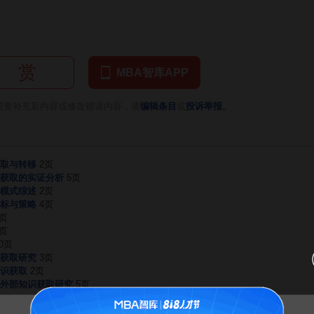
赏
MBA智库APP
。
需要补充新内容或修改错误内容，请
编辑条目
或
投诉举报
取与转移
2页
获取的实证分析
5页
模式综述
2页
标与策略
4页
3页
3页
0页
获取研究
3页
识获取
2页
外部知识获取研究
5页
告MBA智库百科用户的一封信