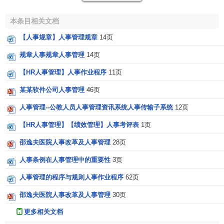
企业高层或人事管理人员可以方便地获悉人力资源各层面的
情况，为制定最具
竞争力
的策略提供依据。支持多条件查
本条目相关文档
询、导出、直接打印。
【人事规章】人事管理规章
14页
规章制度
——管理企业人事规章制度，可以建立各种制
规章人事规章人事管理
14页
度类别，按类别上传相应制度文档，方便用户实时查看阅
【HR人事管理】人事作业程序
11页
读，发布制度的时候可以设置权限只给某些人查阅。
某某软件公司人事管理
46页
劳保用品
——管理员工用品信息，实现对各类用品的入
人事管理--公教人员人事管理资讯系统人事传输子系统
12页
库，发放，更换，统计报表等功能。
【HR人事管理】【绩效管理】人事考评表
1页
员工自助——员工自助的目的是让企业的员工都参与到
人力资源管理流程中去，使人力资源管理更科学。
邵逸夫医院人事改革及人事管理
28页
人事条例在人事管理中的重要性
3页
人事管理的程序与规则人事作业程序
62页
邵逸夫医院人事改革及人事管理
30页
更多相关文档