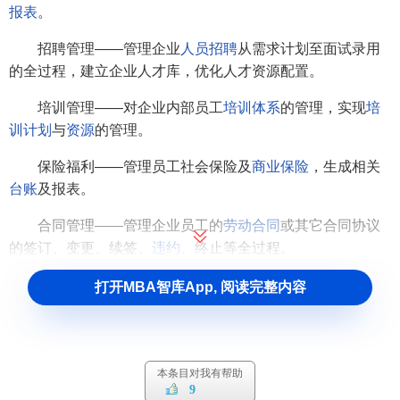
报表
。
招聘管理——管理企业
人员招聘
从需求计划至面试录用
的全过程，建立企业人才库，优化人才资源配置。
培训管理——对企业内部员工
培训体系
的管理，实现
培
训计划
与
资源
的管理。
保险福利——管理员工社会保险及
商业保险
，生成相关
台账
及报表。
合同管理——管理企业员工的
劳动合同
或其它合同协议
的签订、变更、续签、
违约
、终止等全过程。
绩效考核——通过自己定义绩效考核类别、
项目
、评分
打开MBA智库App, 阅读完整内容
标准、
权重
及评议流程，满足企业实现
目标考核
、行为考核
等绩效考核要求，帮助企业实现对员工客观公正的考评。
系统报表——将系统内各个模块中生成的静态报表集中
本条目对我有帮助
起来，让企业领导或部门管理者可以进行集中查询，从而使
9