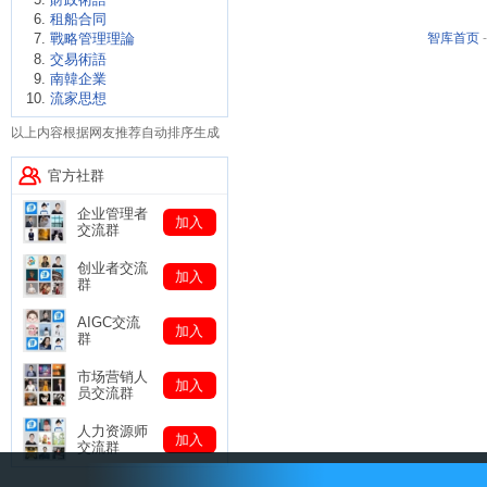
租船合同
智库首页
戰略管理理論
交易術語
南韓企業
流家思想
以上内容根据网友推荐自动排序生成
官方社群
企业管理者
加入
交流群
创业者交流
加入
群
AIGC交流
加入
群
市场营销人
加入
员交流群
人力资源师
加入
交流群