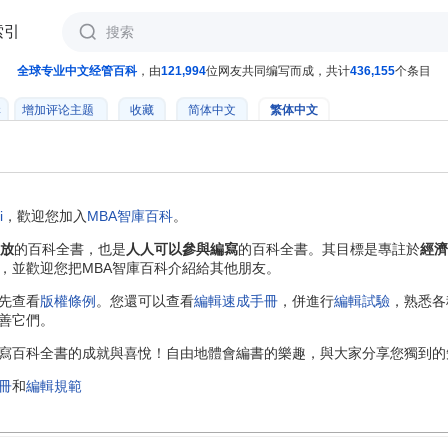
索引
全球专业中文经管百科
，由
121,994
位网友共同编写而成，共计
436,155
个条目
輯
增加评论主题
收藏
简体中文
繁体中文
i
，歡迎您加入
MBA智庫百科
。
放
的百科全書，也是
人人可以參與編寫
的百科全書。其目標是專註於
經濟
，並歡迎您把MBA智庫百科介紹給其他朋友。
先查看
版權條例
。您還可以查看
編輯速成手冊
，併進行
編輯試驗
，熟悉各
善它們。
百科全書的成就與喜悅！自由地體會編書的樂趣，與大家分享您獨到的知
冊
和
編輯規範