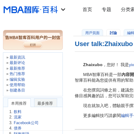
首页
专题
分类
用戶頁面
討論
編
User talk:Zhaixubo
最新資訊
最新评论
Zhaixubo
，您好！ 我是
yix
最新推荐
热门推荐
MBA智庫百科是一部
內容開
编辑实验
智庫百科能為您提供有用的幫助
使用帮助
在您撰寫詞條之前，建議您
创建条目
條目感興趣的話，您可以幫助完
本周推荐
最多推荐
現在就加入吧，體驗親手撰寫
飲料
更多編輯技巧請參閱
編輯手
流家
Facebook公司
債券
財政術語