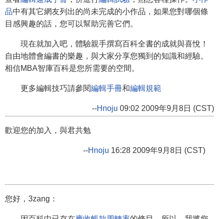
品
中有其它網友列出的尚未完成的小作品，如果您對哪個條
目感興趣的話，您可以幫助完善它們。
現在就加入吧，體驗親手撰寫百科全書的成就與喜悅！
自由地體會編書的樂趣，與大家分享您獨到的知識和經驗。
相信MBA智庫百科是您所需要的空間。
更多編輯技巧請參閱
編輯手冊
和
編輯規範
--
Hnoju
09:02 2009年9月8日 (CST)
歡迎您的加入，與君共勉
--
Hnoju
16:28 2009年9月8日 (CST)
您好，3zang：
因百科中已存在
應收帳款周轉率
的條目，所以，我將您