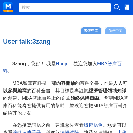
繁体中文
简体中文
User talk:3zang
3zang
，您好！ 我是
Hnoju
，歡迎您加入
MBA智庫百
科
。
MBA智庫百科是一部
內容開放
的百科全書，也是
人人可
以參與編寫
的百科全書。其目標是專註於
經濟管理領域知識
的創建。MBA智庫百科上的文章
始終保持自由
。希望MBA智
庫百科能為您提供有用的幫助，並歡迎您把MBA智庫百科介
紹給其他朋友。
在您撰寫詞條之前，建議您先查看
版權條例
。您還可以
查看
編輯速成手冊
，併進行
編輯試驗
，熟悉各種操作。
小作