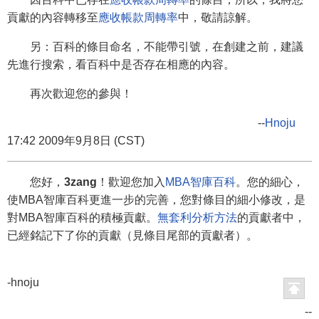
貢獻的內容轉移至
應收帳款周轉率
中，敬請諒解。
另：百科的條目命名，不能帶引號，在創建之前，建議
先進行搜索，看百科中是否存在相應的內容。
再次歡迎您的參與！
--
Hnoju
17:42 2009年9月8日 (CST)
您好，
3zang
！歡迎您加入
MBA智庫百科
。您的細心，
使MBA智庫百科更進一步的完善，您對條目的細小修改，是
對MBA智庫百科的積極貢獻。
無套利分析方法
的貢獻者中，
已經銘記下了你的貢獻（見條目尾部的貢獻者）。
-hnoju
--