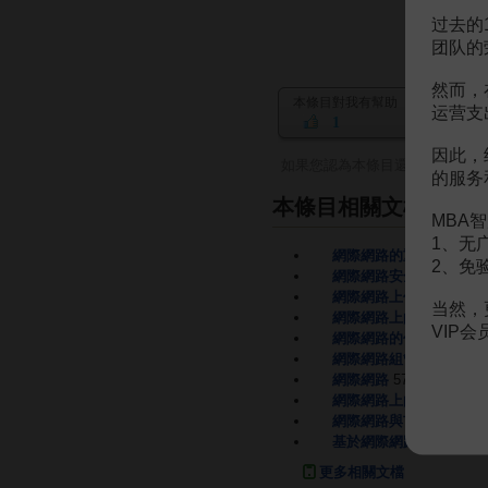
过去的
团队的
然而，
本條目對我有幫助
运营支
1
因此，
如果您認為本條目還有待完善，
的服务
本條目相關文檔
MBA智
1、无
網際網路的重要協議
56
2、免
網際網路安全協議
36頁
網際網路上信息搜集初探
当然，
網際網路上的藥學信息資
VIP
網際網路的信息資源評價
網際網路組管理協議
39
網際網路
57頁
網際網路上的國外電力信
網際網路與市場信息結構
基於網際網路的企業信息
更多相關文檔