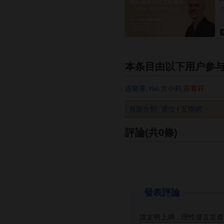
本条目由以下用户参
连晓雾
,
Yixi
,
方小莉
,
苏青荇
.
頁面分類
:
通信
|
互聯網
評論(共0條)
發表評論
請文明上網，理性發言並遵