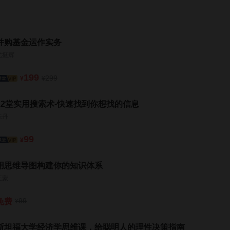
并购基金运作实务
尤挺辉
199
299
¥
¥
12堂实用搜索术-快速找到你想找的信息
朱丹
99
¥
用思维导图构建你的知识体系
王蒙
99
免费
¥
斯坦福大学经济学思维课，给聪明人的理性决策指南