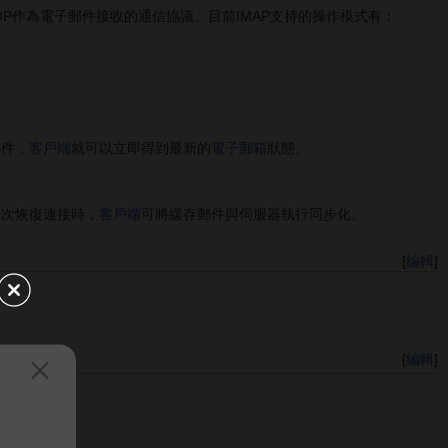
OP作為電子郵件接收的通信協議。目前IMAP支持的操作模式有：
郵件，
客戶端
就可以立即得到最新的
電子郵箱
狀態。
再次恢復連接時，
客戶端
可將緩存郵件與伺服器執行同步化。
[
編輯
]
[
編輯
]
03.