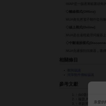
IMAP是一個逐漸嶄露頭角
◇離線模式(Offline)
MUA會先將電子郵件從伺服
◇線上模式(Online)
MUA是在遠程處理伺服器上
◇中斷連接模式(Disconnec
MUA先連接到伺服器，選擇
相關條目
郵局協議
簡單郵件傳輸協議
參考文獻
↑
由0晉身200%網路高
↑
楊雲,馬立新,楊建新
亲爱的
↑
李蔚澤編著.UBUNT