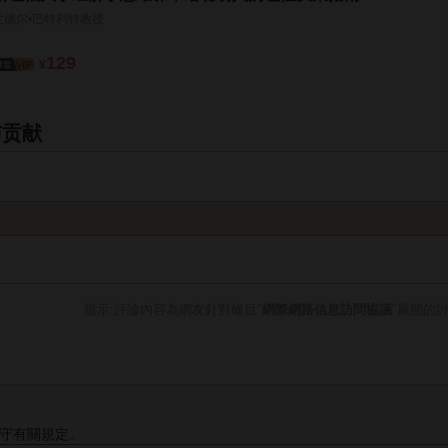
兰德尔•巴特利特教授
129
¥
与贡献
提示:評論內容為網友針對條目"
網際網路信息訪問協議
"展開的
守有關規定。