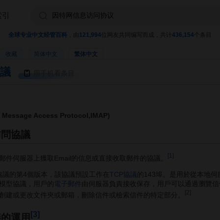
索引
全球专业中文经管百科
，由
121,994
位网友共同编写而成，共计
436,154
个条目
收藏
简体中文
繁体中文
議
用手机看条目
ssage Access Protocol,IMAP)
訪問協議
[1]
郵件伺服器上獲取Email的信息或直接收取郵件的協議。
訪問協議的第4個版本，該協議預設工作在
TCP協議
的143埠。是用於從本地
模型協議，用戶的
電子郵件
由伺服器負責接收保存，用戶可以通過瀏覽信
[2]
創建或更改文件夾或郵箱，刪除信件或檢索信件的特定部分。
[3]
議的運用