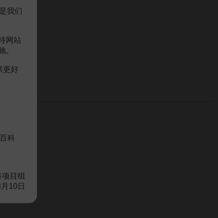
是我们
持网站
驰。
供更好
百科
科项目组
8月10日