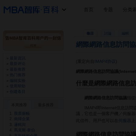
首页
专题
分类
條目
討論
編輯
網際網路信息訪問協
最新資訊
(重定向自
IMAP4协议
)
最新评论
最新推荐
網際網路信息訪問協議(Internet Me
热门推荐
编辑实验
什麼是網際網路信息
使用帮助
创建条目
網際網路信息訪問協議
指從
本周推荐
最多推荐
IMAP4即Internet信息
股票振幅
議，它也是一個客戶機／伺服器
南韓企業
此信件。用戶也可以在
伺服器
上
邏輯與
馬克斯·韋伯
網際網路信息訪問協
高新技術企業