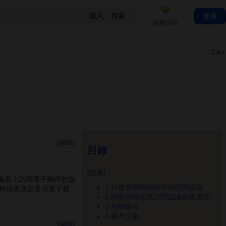
登录
百科VIP
工具▼
[
編輯
]
目錄
[
隱藏
]
伺服器上訪問電子郵件的協
1
什麼是網際網路信息訪問協議
件頭來決定是否要下載
2
網際網路信息訪問協議的運用[3]
3
相關條目
4
參考文獻
[
編輯
]