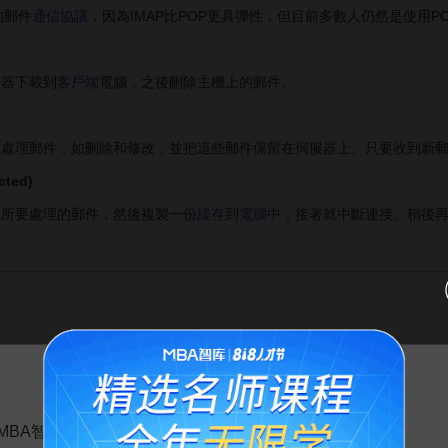
的郵件
通信協議
，因為IMAP比POP更具彈性，但目前多數人仍然是使用P
器下載到
客戶端
電腦，之後刪除主機上的郵件。
處理郵件，如刪除和修改，並把這些郵件保留在伺服器上。只要收到新
ted)
所要處理的郵件，然後複製一份
緩存
到
電腦
中，接著就中斷連接。稍後
告MBA智库百科用户的一封信
手.原子能出版社,2002.12.
編著.LIUNX網路伺服器配置管理項目實訓教程.中國水利水電出版社,2010.
MBA智库百科用户：
U LINUX全方位學習.科學出版社,2008.10.