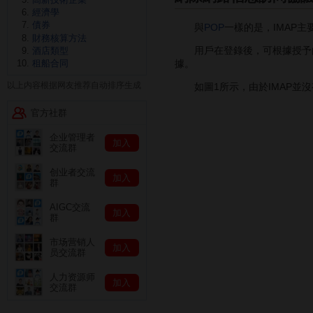
經濟學
債券
與
POP
一樣的是，IMAP
財務核算方法
用戶在登錄後，可根據授予的
酒店類型
據。
租船合同
以上内容根据网友推荐自动排序生成
如圖1所示，由於IMAP並沒
官方社群
企业管理者
加入
交流群
创业者交流
加入
群
AIGC交流
加入
群
市场营销人
加入
员交流群
人力资源师
加入
交流群