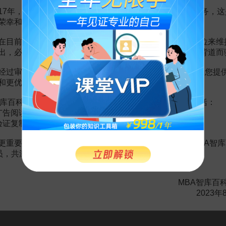
17年，百科频道一直以免费公益的形式为大家提供知识服务，这
荣幸和骄傲。
在目前越来越严峻的经营挑战下，单纯依靠不断增加广告位来维
赏
MBA智库APP
出，必然会越来越影响您的使用体验，这也与我们的初衷背道而
经过审慎地考虑，我们决定推出VIP会员收费制度，以便为您提
。
需要補充新內容或修改錯誤內容，請
編輯條目
或
投訴舉報
和更优质的内容。
库百科VIP会员（9.9元 / 年，
点击开通
），您的权益将包括：
广告阅读；
頁
验证复制。
3頁
更重要的是长期以来您对百科频道的支持。诚邀您加入MBA智库
源
4頁
会员，共渡难关，共同见证彼此的成长和进步！
4頁
頁
MBA智库百
息資源
2頁
2023年
2頁
化建設
2頁