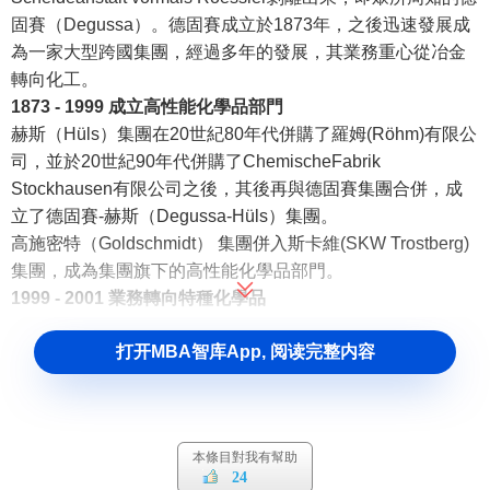
固賽（Degussa）。德固賽成立於1873年，之後迅速發展成
為一家大型跨國集團，經過多年的發展，其業務重心從冶金
轉向化工。
1873 - 1999 成立高性能化學品部門
赫斯（Hüls）集團在20世紀80年代併購了羅姆(Röhm)有限公
司，並於20世紀90年代併購了ChemischeFabrik
Stockhausen有限公司之後，其後再與德固賽集團合併，成
立了德固賽-赫斯（Degussa-Hüls）集團。
高施密特（Goldschmidt） 集團併入斯卡維(SKW Trostberg)
集團，成為集團旗下的高性能化學品部門。
1999 - 2001 業務轉向特種化學品
德固賽-赫斯（Degussa-Hüls）集團與斯卡維(SKW
打开MBA智库App, 阅读完整内容
Trostberg)集團合併，組建了新的德固賽集團，總部設在杜塞
爾多夫。“新”德固賽集團彙集了其前公司的各項優勢，成立後
即開始將業務轉向特種化學品。
2003 - 2006 贏創工業集團正式成立
本條目對我有幫助
2003年至2006年間，總部位於埃森的魯爾(RAG)集團併購了
24
德固賽集團，德固賽成為贏創工業集團（前身為RAG