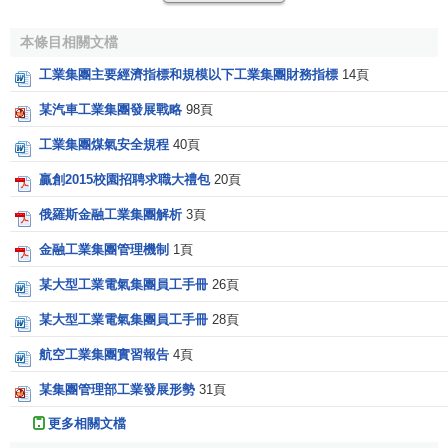
Beteiligungs-AG）旗下的化學品業務部門。
本條目相關文檔
2006 - 2007 專註於特種化工業務
2007年，魯爾集團一分為二：總部設在德國赫恩（Herne）
工業集團主要經濟指標和規模以下工業集團財務指標
14頁
的魯爾股份公司負責硬煤開采及加工業務，而總部設在德國
某汽車工業集團發展戰略
98頁
埃森的贏創工業集團則專註於特種化工業務。這兩家公司的
工業集團煤氣安全規程
40頁
唯一股東均為魯爾基金會，新架構考慮到了兩家公司的具體
業務運作和市場前景。時至今日，贏創已成為全球領先的特
贏創2015校園招聘求職大禮包
20頁
種化工企業之一。
俄羅斯金融工業集團解析
3頁
集團架構
金融工業集團管理機制
1頁
某大型工業電氣集團員工手冊
26頁
贏創是全球領先的特種化工企業之一。我們將業務與全球大
趨勢相結合， 即健康、 營養、 資源效率和全球化，併進軍極
某大型工業電氣集團員工手冊
28頁
具吸引力、面向未來的市場。
航空工業集團實習報告
4頁
我們的核心業務——特種化工分為六個業務部門，按企業模
某集團管理部工業發展形勢
31頁
式運營。贏創的創新能力遍及六個業務部，為未來的化工行
更多相關文檔
業開發產品和解決方案。