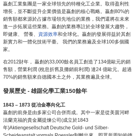
贏創工業集團是一家全球領先的特種化工企業。取得盈利性
增長，並不斷提升企業價值是贏創的核心戰略。贏創80%的
銷售額都來源於占據市場領先地位的業務，我們還將在未來
進一步拓展這些業務。贏創的業務專註於全球發展大趨勢，
即健康、 營養、
資源效率
和全球化。贏創的發展得益於其創
新實力和一體化技術平臺。 我們的業務遍及全球100多個國
家。
在2012財年， 贏創的33,000餘名員工創造了134億歐元的銷
售額，營業利潤 (稅息折舊及攤銷前利潤) 達24 億歐元。超過
70%的銷售額來自德國本土之外，其業務遍及全球。
發展歷史 - 雄踞化學工業150餘年
1843 – 1873 從冶金專向化工
贏創的前身是由多家公司合併而成。其中一家是從美茵河畔
法蘭克福的貴金屬提煉公司(成立於1843
年)Aktiengesellschaft Deutsche Gold- und Silber-
Scheideanstalt vormals Roessler剝離出來，即眾所周知的德