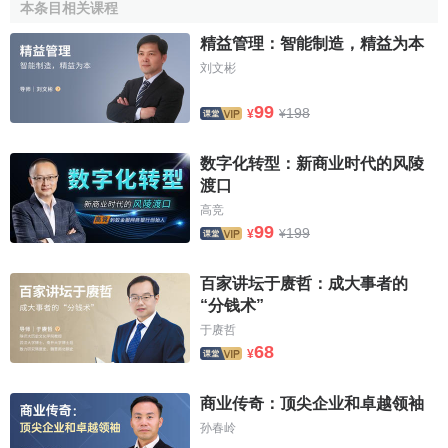
本条目相关课程
消費特種化學品：
主要專註於針對高品質消費品和特定工業
應用的原料、添加劑和系統解決方案。該業務部門由個人護
精益管理：智能制造，精益为本
理、家居護理、嬰兒護理、舒適與保溫材料，和界面與功能
刘文彬
化學品六條業務線組成。
健康與營養 ：
生產和銷售氨基酸產品，主要用於滿足動物營
99
198
¥
¥
養和醫葯行業的特殊需求。其業務活動被劃分為蛋氨酸、生
物產品和醫葯健康三個業務線。
数字化转型：新商业时代的风陵
無機材料：
是多種二氧化硅和硅烷的領先生產商，並擁有一
渡口
體化的硅技術平臺。我們的主要客戶來自輪胎、電子、建築
高竞
99
199
和光纖行業。該業務部的業務活動被劃分為二氧化硅、高級
¥
¥
硅烷、功能硅烷和催化劑四個業務線。
百家讲坛于赓哲：成大事者的
塗料與添加劑：
為塗料、塗層、粘合劑和密封劑行業提供高
“分钱术”
質量的功能聚合物和特種單體產品。該業務部還生產高性能
于赓哲
油品添加劑和液壓油。
68
¥
功能聚合物：
生產各類高性能材料，主要用於汽車、航天、
電子和光伏行業。該業務部由丙烯酸單體、丙烯酸聚合物和
商业传奇：顶尖企业和卓越领袖
高性能聚合物三個業務線組成。
孙春岭
高級中間體：
憑藉贏創幾十年來開發的先進、系統的化學工