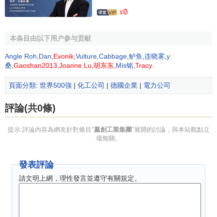
藝流程獲得業務成功。這一點突出地表現在一體化的C4技術
0
¥
平臺，通過該技術平臺，C4混合物被加工成特種材料。該業
務部包含功能中間體、活性氧化物, 農化及塑料添加劑和功能
本条目由以下用户参与贡献
性解決方案業務線。
Angle Roh
,
Dan
,
Evonik
,
Vulture
,
Cabbage
,
鲈鱼
,
连晓雾
,
y
贏創工業集團數據
桑
,
Gaoshan2013
,
Joanne Lu
,
胡东东
,
Mis铭
,
Tracy
.
頁面分類
:
世界500強
|
化工公司
|
德國企業
|
電力公司
成立時間：2007年9月12日，正式成為贏創工業集團
總部所在地：德國，埃森
評論(共0條)
業務領域：特種化工
員工總數：超過33,000（截至2012年）
提示:評論內容為網友針對條目"
贏創工業集團
"展開的討論，與本站觀點立
分佈： 在24個國家擁有生產基地，業務遍及全球
場無關。
2012年銷售額：136億歐元
2012年息稅前利潤：26億歐元
發表評論
研發： • 2012年投入3.93億歐元用於研發 • 在全球35個研發
請文明上網，理性發言並遵守有關規定。
基地擁有約2,500名研發人員 • 擁有超過26,000個現有專利和
待批專利 • 擁有超過7,700個註冊商標及待批註冊商標申請