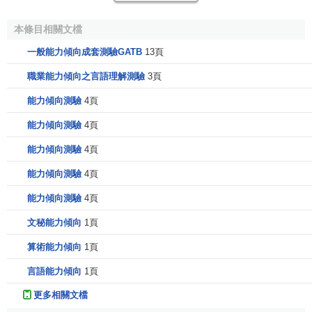
M-手腕靈巧度。指隨心所欲地、靈巧地活動手及手腕的
能力。如拿著、放置、調換、翻轉物體時手的精巧運動和腕
本條目相關文檔
的自由運動能力。
一般能力傾向成套測驗GATB
13頁
以上9種能力中的每一種能力，都要通過一種測驗獲得。
職業能力傾向之言語理解測驗
3頁
這種
能力傾向測驗
，可以說是從個人在完成各種職業所
能力傾向測驗
4頁
必要的能力中，提煉出各種職業對個人所要求的最有特征的
能力傾向測驗
4頁
2-3種，其中紙筆測驗可集體進行。記分採用
標準分數
，各能
能力傾向測驗
4頁
力因素的原始分數轉換為標準分數後便可繪製個人能力傾向
剖析圖，並與職業能力傾向類型相對照，被試者就可以從測
能力傾向測驗
4頁
驗結果中知道能夠充分發揮個人能力特性的
職業活動
領域。
能力傾向測驗
4頁
GATB的職業能力傾向類型分類
文秘能力傾向
1頁
算術能力傾向
1頁
職業能力傾向類型
職業
言語能力傾向
1頁
1.G--V-N 人文系統的專業職業
更多相關文檔