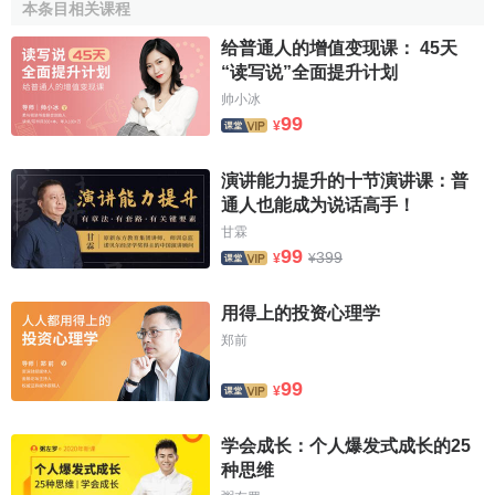
2.G--V-Q 特別需要言語能力的事務職業
本条目相关课程
3.G--N-Q 自然科學系統的專門職業
给普通人的增值变现课： 45天
“读写说”全面提升计划
4.G--N-Q 需要數的能力的一般事務職業
帅小冰
99
¥
5.G--Q-K 機械事務的職業
演讲能力提升的十节演讲课：普
6.G--Q-M 機械裝置的操縱、運轉及警備、保全職業
通人也能成为说话高手！
7.G--Q 需要一般性判斷的註意力的職業
甘霖
99
399
¥
¥
8.G--S-P 美術作業的職業
用得上的投资心理学
9.N--S-M 設計、製圖作業及電氣職業
郑前
10.Q-P-F
製版
、描圖的職業
99
¥
11.Q--P 檢查分類職業
学会成长：个人爆发式成长的25
12.S-P-F 造型、手指作業的職業
种思维