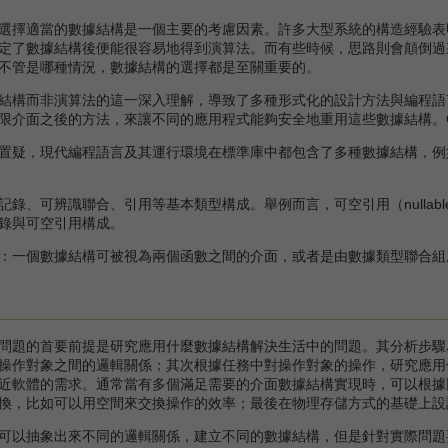
擇適當的數據結構是一個主要的考慮因素。許多大型系統的構造經驗表
定了數據結構後便能很容易地得到演算法。而有些時候，思路則會顛倒過
不管是哪種情況，數據結構的選擇都是至關重要的。
構而非演算法的這一深入理解，導致了多種形式化的設計方法與編程語
限介面之後的方法，來讓不同的應用程式能夠安全地重用這些數據結構。C+
疑，現代編程語言及其運行環境在標準庫中都包含了多種數據結構，例如
可辨識聯合、引用等基本類型構成。舉例而言，可空引用（nullabler
錄與可空引用構成。
一個數據結構可被視為兩個函數之間的介面，或者是由數據類型聯合組
題的首要前提是研究應用什麼數據結構解決生活中的問題。其分析步驟
操作對象之間的邏輯關係；其次根據任務中對操作對象的操作，研究應用
近軟體的需求。通常當有多個滿足需要的介面數據結構實現時，可以根據
換，比如可以用空間來交換操作的效率；最後在物理存儲方式的基礎上設
以抽象出來不同的邏輯關係，建立不同的數據結構，但是針對實際問題