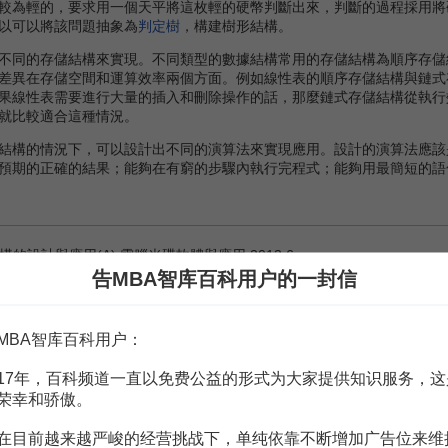
較為輕的，要求用一個天平將這枚輕的硬幣判斷出來，判斷的過程採用將
以可以將該問題抽象為
判定樹
，構建樹形結構。
同的存儲結構來實現。不同類型的數據結構常用的存儲結構為順序存儲
差異在存儲空間和運算效率兩個方面。例如線性表的順序存儲結構與鏈式
果線性表需要進行大量的插入和刪除操作的話，那麼鏈式存儲結構從執行
就比較適合這種情況。
構的情況下，可以設計出不同的演算法來實現應用。設計的演算法應該
預期的正確的結果；能夠在有窮的步驟內執行完程式；能夠用最簡短的語
構的設計與應用(A).電腦光碟軟體與應用.2013,6
告MBA智库百科用户的一封信
MBA智库百科用户：
赏
MBA智库APP
17年，百科频道一直以免费公益的形式为大家提供知识服务，这
荣幸和骄傲。
。
需要補充新內容或修改錯誤內容，請
編輯條目
或
投訴舉報
在目前越来越严峻的经营挑战下，单纯依靠不断增加广告位来维