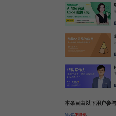
本条目由以下用户参
Mis铭
,
刘维燎
.