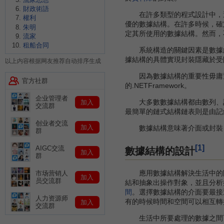
財政術語
在許多類型的程式設計中，選
權利
優的數據結構。在許多時候，確
朱明
定其所使用的數據結構。然而，
流家
租船合同
系統構造的關鍵因素是數據結
據結構的具體實現封裝隱藏於受
以上内容根据网友推荐自动排序生成
因為數據結構的重要性毋庸置
官方社群
的.NETFramework。
企业管理者
大多數數據結構都由數列、記錄、
加入
交流群
最簡單的鏈式結構鏈表則是由記
创业者交流
加入
數據結構意味著介面或封裝：
群
[1]
AIGC交流
數據結構的設計
加入
群
應用數據結構解決生活中的問
市场营销人
加入
员交流群
結和抽象出操作對象，並且分析
間
。選擇數據結構的介面要最接
人力资源师
有的時候時間和空間可以相互轉
加入
交流群
生活中所要處理的數據之間可