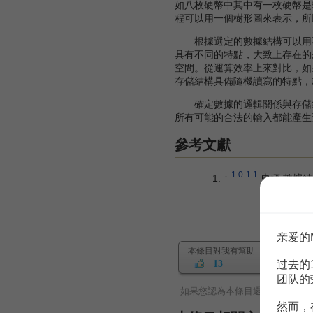
如八枚硬幣中其中有一枚硬幣是
程可以用一個樹形圖來表示，所
根據選定的數據結構可以用不
具有不同的特點，大致上存在的
空間。從運算效率上來對比，如
存儲結構具備隨機讀寫的特點，
確定數據的邏輯關係與存儲結
所有可能的合法的輸入都能產生
參考文獻
1.0
1.1
↑
史娜.數據結
亲爱的
本條目對我有幫助
过去的
13
团队的
如果您認為本條目還有待完善，
然而，