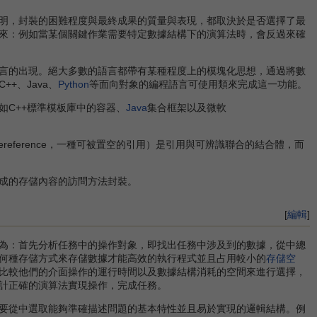
明，封裝的困難程度與最終成果的質量與表現，都取決於是否選擇了最
來：例如當某個關鍵作業需要特定數據結構下的演算法時，會反過來確
言的出現。絕大多數的語言都帶有某種程度上的模塊化思想，通過將數
+、Java、
Python
等面向對象的編程語言可使用類來完成這一功能。
C++標準模板庫中的容器、
Java
集合框架以及微軟
eference，一種可被置空的引用）是引用與可辨識聯合的結合體，而
成的存儲內容的訪問方法封裝。
[
編輯
]
為：首先分析任務中的操作對象，即找出任務中涉及到的數據，從中總
何種存儲方式來存儲數據才能高效的執行程式並且占用較小的
存儲空
比較他們的介面操作的運行時間以及數據結構消耗的空間來進行選擇，
計正確的演算法實現操作，完成任務。
要從中選取能夠準確描述問題的基本特性並且易於實現的邏輯結構。例