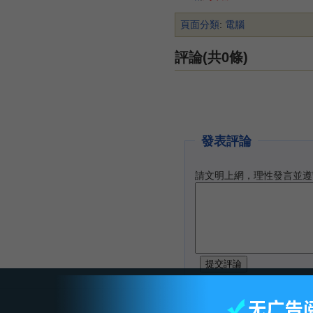
頁面分類
:
電腦
評論(共0條)
發表評論
請文明上網，理性發言並遵