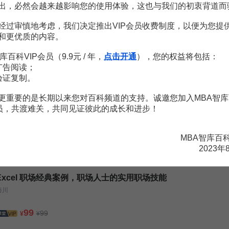
出，必然会越来越影响您的使用体验，这也与我们的初衷背道而
经过审慎地考虑，我们决定推出VIP会员收费制度，以便为您提
和更优质的内容。
言之數據結構
89頁
頁
頁
库百科VIP会员（9.9元 / 年，
点击开通
），您的权益将包括：
广告阅读；
2頁
验证复制。
更重要的是长期以来您对百科频道的支持。诚邀您加入MBA智库
248頁
会员，共渡难关，共同见证彼此的成长和进步！
9頁
MBA智库百
2023年
Excel 职场经典案例，职场人士的实用职场技能
秦川
99
99
¥
¥