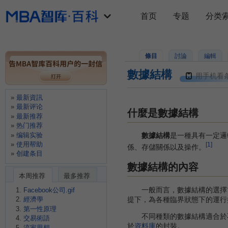
首页
专题
分类
條目
討論
編輯
數據結構
用手机看
最新資訊
最新评论
什麼是數據結構
最新推荐
热门推荐
编辑实验
數據結構
是一種具有一定邏
使用帮助
[1]
係、存儲關係以及操作。
创建条目
數據結構的內容
本周推荐
最多推荐
一般而言，數據結構的選擇首
Facebook公司.gif
提下，為各種臨界狀態下的運行
經濟學
第一性原理
不同種類的數據結構適合於不
交易術語
於
資料庫
的封裝。
流家思想