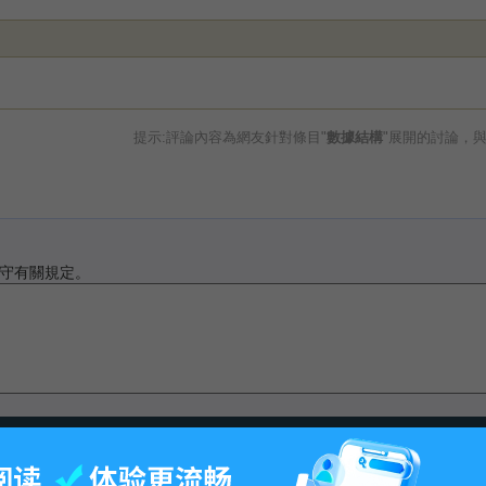
提示:評論內容為網友針對條目"
數據結構
"展開的討論，
守有關規定。
最後更改10:58, 2016年10月8日.