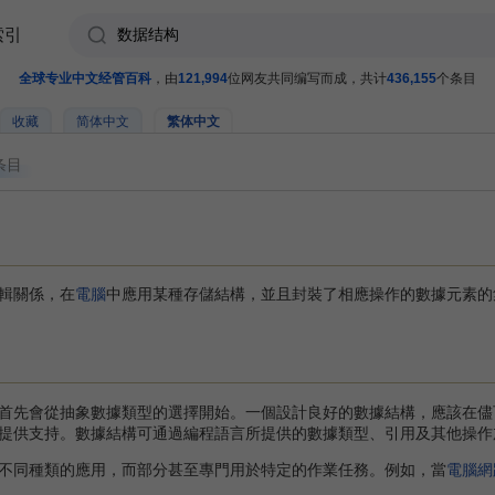
索引
全球专业中文经管百科
，由
121,994
位网友共同编写而成，共计
436,155
个条目
收藏
简体中文
繁体中文
条目
輯關係，在
電腦
中應用某種存儲結構，並且封裝了相應操作的數據元素的
先會從抽象數據類型的選擇開始。一個設計良好的數據結構，應該在儘
提供支持。數據結構可通過編程語言所提供的數據類型、引用及其他操作
同種類的應用，而部分甚至專門用於特定的作業任務。例如，當
電腦網