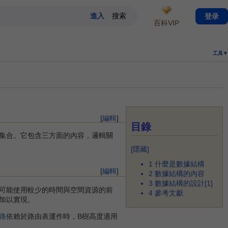
登录
百科VIP
工具▼
[
編輯
]
目錄
集合。它包含三方面的內容，邏輯關
[
隱藏
]
1
什麼是數據結構
[
編輯
]
2
數據結構的內容
3
數據結構的設計[1]
可能使用較少的時間與空間資源的前
4
參考文獻
加以實現。
路
依賴於路由表運作時，B樹高度適用