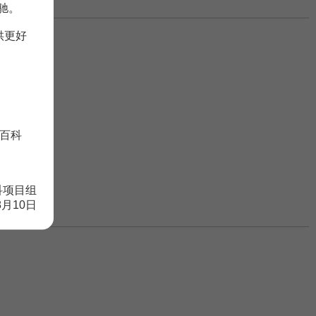
驰。
供更好
百科
科项目组
8月10日