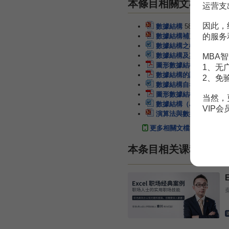
本條目相關文檔
运营支
因此，
數據結構
58頁
的服务
數據結構補充--高級語
數據結構之樹型結構
61
數據結構及其演算法
64
MBA智
圖形數據結構的研究
7頁
1、无
數據結構的設計與應用
2、免
數據結構自考試卷
8頁
圖形數據結構的研究
7頁
当然，
數據結構（Java）補充
VIP
演算法與數據結構基礎
3
更多相關文檔
本条目相关课程