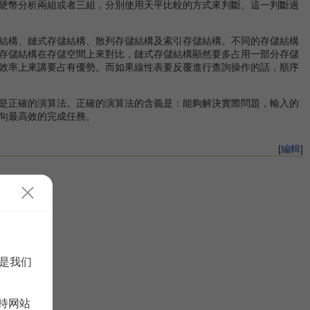
硬幣分析兩組或者三組，分別使用天平比較的方式來判斷。這一判斷過
結構、鏈式存儲結構、散列存儲結構及索引存儲結構。不同的存儲結構
存儲結構在存儲空間上來對比，鏈式存儲結構顯然要多占用一部分存儲
效率上來講要占有優勢。而如果線性表要反覆進行查詢操作的話，順序
是正確的演算法。正確的演算法的含義是：能夠解決實際問題，輸入的
句最高效的完成任務。
[
編輯
]
是我们
持网站