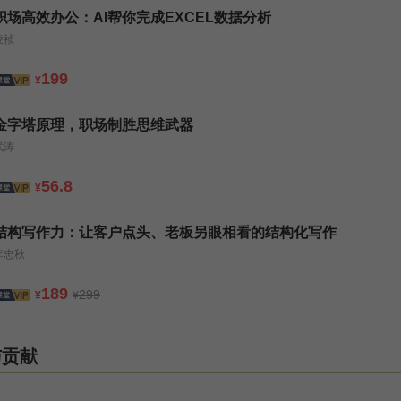
职场高效办公：AI帮你完成EXCEL数据分析
凌祯
199
¥
金字塔原理，职场制胜思维武器
武涛
56.8
¥
结构写作力：让客户点头、老板另眼相看的结构化写作
李忠秋
189
299
¥
¥
与贡献