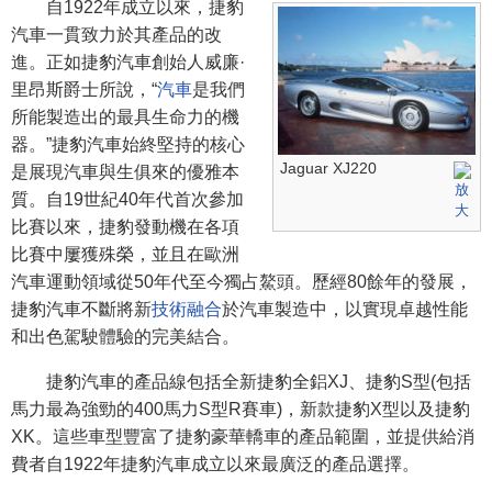
自1922年成立以來，捷豹
汽車一貫致力於其產品的改
進。正如捷豹汽車創始人威廉·
里昂斯爵士所說，“
汽車
是我們
所能製造出的最具生命力的機
器。”捷豹汽車始終堅持的核心
Jaguar XJ220
是展現汽車與生俱來的優雅本
質。自19世紀40年代首次參加
比賽以來，捷豹發動機在各項
比賽中屢獲殊榮，並且在歐洲
汽車運動領域從50年代至今獨占鰲頭。歷經80餘年的發展，
捷豹汽車不斷將新
技術融合
於汽車製造中，以實現卓越性能
和出色駕駛體驗的完美結合。
捷豹汽車的產品線包括全新捷豹全鋁XJ、捷豹S型(包括
馬力最為強勁的400馬力S型R賽車)，新款捷豹X型以及捷豹
XK。這些車型豐富了捷豹豪華轎車的產品範圍，並提供給消
費者自1922年捷豹汽車成立以來最廣泛的產品選擇。