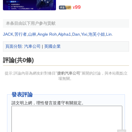
99
(William Lyons)的摩托車發燒
¥
友在21歲生日那天遇上了一位
30歲的機械師威廉.威斯利
本条目由以下用户参与贡献
(William Walmsley)，他們一見如故並決心共同乾一番事業。
JACK
,
苦行者
,
山林
,
Angle Roh
,
Alpha1
,
Dan
,
Yixi
,
泡芙小姐
,
Lin
.
於是在1922年9月4日，他們創立一間名叫燕子(Swallow)的
汽車配件公司(這個工廠一直到第二次世界大戰爆發才宣告停
頁面分類
:
汽車公司
|
英國企業
產)。
評論(共0條)
1926年，里昂斯從著名的
奧斯汀
7型車中得到靈感，開
始進行汽車改裝。他保留奧斯汀7的底盤但換上自行設計的車
提示:評論內容為網友針對條目"
捷豹汽車公司
"展開的討論，與本站觀點立
身，結果銷量出人意料的好，汽車和配件的銷量直線上升。
場無關。
公司為了發展，於是決定轉往英國汽車工業的心臟地帶——
考文垂。
發表評論
請文明上網，理性發言並遵守有關規定。
公司異址以後，里昂斯開始不甘於只是改裝人家的汽
車，他的創作欲念驅使他自行製造底盤和發動機。1931年7
月公司大事宣傳SS型號汽車，里昂斯顯然投入了所有心血在
此車上。同年倫敦車展上，他同時展出了SS-1和SS-2。1934