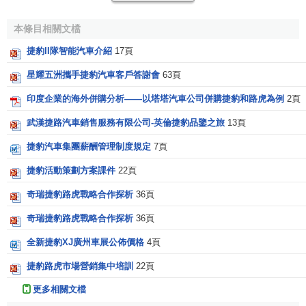
1989年，
福特
斥資25億美元收購了“捷豹”品牌，2000年
本條目相關文檔
又斥資27億美元將“路虎”品牌收歸旗下。如加上產品研發等方
捷豹II隊智能汽車介紹
17頁
面的開支，福特在“一豹一虎”兩大品牌上已砸進逾100億美
星耀五洲攜手捷豹汽車客戶答謝會
63頁
元。但由於在這兩個品牌上的經營業績長期低於預期，加之
近年來福特汽車公司整體經營狀況惡化，連年遭受巨虧，在
印度企業的海外併購分析——以塔塔汽車公司併購捷豹和路虎為例
2頁
美加市場上的地位也相繼被豐田和克萊斯勒取代，這使它不
武漢捷路汽車銷售服務有限公司-英倫捷豹品鑒之旅
13頁
得不收縮戰線，將這兩個品牌低價出手，以便聚焦主力。
捷豹汽車集團薪酬管理制度規定
7頁
2008年3月26日印度企業界的巨人
塔塔集團
旗下塔塔汽車公
捷豹活動策劃方案課件
22頁
司和美國
福特汽車公司
發表聯合聲明，塔塔以23億美元的價
格將福特旗下“
捷豹
”和“
路虎
”兩大知名汽車品牌收於麾下。
奇瑞捷豹路虎戰略合作探析
36頁
奇瑞捷豹路虎戰略合作探析
36頁
車標故事
全新捷豹XJ廣州車展公佈價格
4頁
捷豹汽車的名字起源，則可追溯
捷豹路虎市場營銷集中培訓
22頁
到1937年。該年6月SS汽車公司正式
更多相關文檔
接收了Sunbeam(Wolverhampton)汽