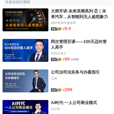
車公司。當時，里昂斯爵士十分希望
本条目相关课程
能把汽車名為Sunbeam，因為
大师开讲·未来浪潮系列 ②｜未
Sunbeam曾於多次的世界賽車中取
来汽车，从智能到无人超想象力
得冠軍，可謂“勝利”的標誌。可惜，
MBA智库特邀讲师
公司內部出現了一些問題。最後，被迫放棄使用Sunbeam作
9.9
¥
為公司的名字。里昂斯爵士最後揀選了一個在各種語言中都
發音清脆的名字—Jaguar，它是根據第一次世界大戰的一種
阿次管理百课——100天迈向管
飛行機器而命名。捷豹，香港人還稱“積架”，緣由英文
人高手
JAGUAR的音譯。
叶阿次博士
99
499
¥
¥
“豹”之力
公司法司法实务与办案指引
一個沉沉浮浮充滿傳奇的
云闯
故事，一段輝煌的歷史以及無
299
數個永恆的經典，這就是捷豹
¥
80多年來所呈現給我們的。
AI时代·一人公司商业模式
故事還要從1922年講起，
倪云华
捷豹概念車
有一位名為威廉.里昂斯