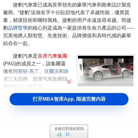
捷豹汽車業已成為世界領先的豪華汽車和跑車設計製造
廠商。“捷豹”這個名字十分貼切地代表了卓越性能，優異質
量，精湛技術和獨特風格。捷豹的用戶永遠追尋卓越。而捷
豹
品牌哲學
的核心則是成為一家提供有生命力產品的公司-----
完美地將人類智慧、先進技術、品牌價值和具時代感的豪華
結合在一起。
捷豹汽車是
首席汽車集團
(PAG)的成員之一，該集團還
擁有
阿斯頓·馬丁
、
沃爾沃
和
路
虎
三大品牌。首席汽車集團隸
屬於
福特汽車公司
。
Jaguar-XF10
打开MBA智库App, 阅读完整内容
2004年3月，捷豹汽車首
次確立了在中國的授權經銷商
網路並將旗艦車型XJ帶到了中
國。之後，捷豹汽車在6月的第八屆北京國際汽車展上全線精
本條目對我有幫助
彩亮相。目前捷豹在中國的授權經銷商網路包括覆蓋全國的
15
20多個授權經銷商銷售網點。