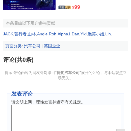
99
(William Lyons)的摩托车发烧
¥
友在21岁生日那天遇上了一位
30岁的机械师威廉.威斯利
本条目由以下用户参与贡献
(William Walmsley)，他们一见如故并决心共同干一番事业。
JACK
,
苦行者
,
山林
,
Angle Roh
,
Alpha1
,
Dan
,
Yixi
,
泡芙小姐
,
Lin
.
于是在1922年9月4日，他们创立一间名叫燕子(Swallow)的
汽车配件公司(这个工厂一直到第二次世界大战爆发才宣告停
页面分类
:
汽车公司
|
英国企业
产)。
评论(共0条)
1926年，里昂斯从著名的
奥斯汀
7型车中得到灵感，开
始进行汽车改装。他保留奥斯汀7的底盘但换上自行设计的车
提示:评论内容为网友针对条目"
捷豹汽车公司
"展开的讨论，与本站观点立
身，结果销量出人意料的好，汽车和配件的销量直线上升。
场无关。
公司为了发展，于是决定转往英国汽车工业的心脏地带——
考文垂。
发表评论
请文明上网，理性发言并遵守有关规定。
公司异址以后，里昂斯开始不甘于只是改装人家的汽
车，他的创作欲念驱使他自行制造底盘和发动机。1931年7
月公司大事宣传SS型号汽车，里昂斯显然投入了所有心血在
此车上。同年伦敦车展上，他同时展出了SS-1和SS-2。1934