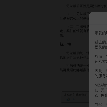
司法權公正性是司法權的價值
（一）司法權的程式公正價值
性是程式公正的基礎，無正當就
（二）司法權的實體公正價值
定，案件的性質有明確合理性的
亲爱的
果。
过去的
統一性
团队的
司法權的統一性是指一國之內
然而，
除地方性法規外也是相同的，故
运营支
司法權的統一性不僅表現為在
能再受理此離婚案件，更不能再
因此，
的服务
MBA智
1、无
2、免
本條目對我有幫助
4
当然，