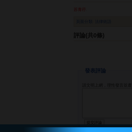
苏青荇
.
頁面分類
:
法律術語
評論(共0條)
發表評論
請文明上網，理性發言並遵