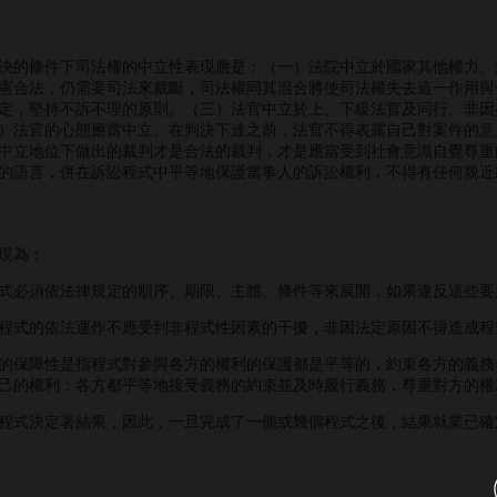
的條件下司法權的中立性表現應是：（一）法院中立於國家其他權力。
憲合法，仍需要司法來裁斷，司法權同其混合將使司法權失去這一作用與
定，堅持不訴不理的原則。（三）法官中立於上、下級法官及同行。非因
）法官的心態應當中立。在判決下達之前，法官不得表露自己對案件的意
中立地位下做出的裁判才是合法的裁判，才是應當受到社會意識自覺尊重
的語言，併在訴訟程式中平等地保護當事人的訴訟權利，不得有任何親近
現為：
必須依法律規定的順序、期限、主體、條件等來展開，如果違反這些要
式的依法運作不應受到非程式性因素的干擾，非因法定原因不得造成程
保障性是指程式對參與各方的權利的保護都是平等的，約束各方的義務
己的權利；各方都平等地接受義務的約束並及時履行義務，尊重對方的權
式決定著結果，因此，一旦完成了一個或幾個程式之後，結果就業已確