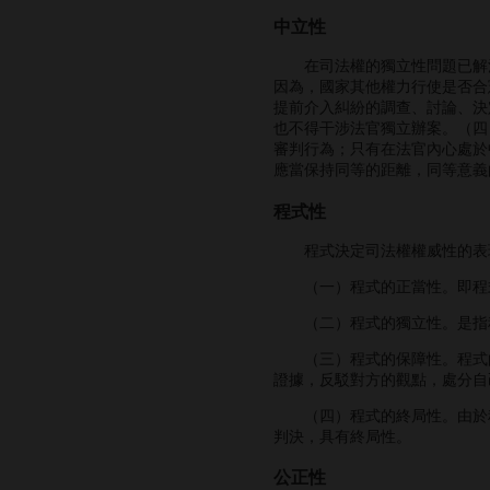
中立性
在司法權的獨立性問題已解決
因為，國家其他權力行使是否合
提前介入糾紛的調查、討論、決
也不得干涉法官獨立辦案。（四
審判行為；只有在法官內心處於
應當保持同等的距離，同等意義
程式性
程式決定司法權權威性的表
（一）程式的正當性。即程式
（二）程式的獨立性。是指程
（三）程式的保障性。程式的
證據，反駁對方的觀點，處分自
（四）程式的終局性。由於程
判決，具有終局性。
公正性