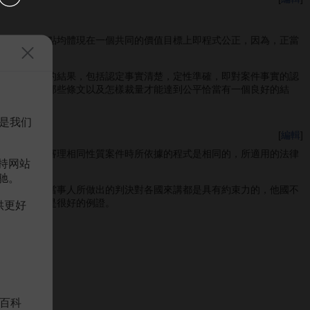
這些程式特點均體現在一個共同的價值目標上即程式公正，因為，正當
公正、正義的結果，包括認定事實清楚，定性準確，即對案件事實的認
法律，適用那些條文以及怎樣裁量才能達到公平恰當有一個良好的結
是我们
[
編輯
]
因為，它在審理相同性質案件時所依據的程式是相同的，所適用的法律
持网站
驰。
國籍的離婚當事人所做出的判決對各國來講都是具有約束力的，他國不
司法判決也是很好的例證。
供更好
百科