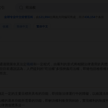
索引
全球专业中文经管百科
，由
121,994
位网友共同编写而成，共计
436,154
个条目
收藏
简体中文
繁体中文
通過開展依其法定
職權
和一定程式，由審判的形式將相關法律適用於具體
但目前通說認為，人們提到的“司法權”多指狹義司法權，即雖包括檢察權
而言。
滿足一定的主要目標所具有的功能，即排除法律運行中的障礙，以維護法
法權的基本功能所需要的功能，即解決權利衝突與糾紛，實現權利的制度
法律價值體系這一