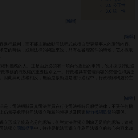
3.5
公正性
3.6
統一性
[
編輯
]
[
編輯
]
容進行裁判，而不能主動啟動司法程式或擅自變更當事人的訴請內容。
求它的時候，或用法律的術語來說，只有在審理案件的時候，它才採取
。
權利義務的人。正是由於必須有一項向他提出的申請，他才採取行動這
行政事務的行政權的重要區別之一。行政權具有管理內容的突發性和廣泛
。因此與司法權相反，無論是啟動還是運行過程中，行政機關均處於主
[
編輯
]
涵是：司法機關及其司法官員在行使司法權時只服從法律，不受任何機
上仍然要處理好司法獨立和黨的領導以及國家
權力機關監督
的關係。
獨立形成了較為充分的認識，但對於法官獨立則缺乏足夠的認識，這就
司法獨立
國際標準
中，往往是把法官獨立作為司法獨立的核心內容來加