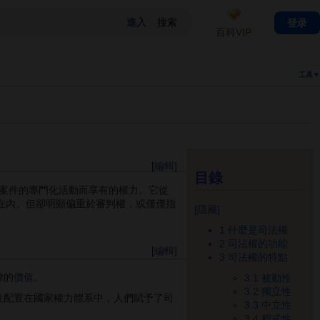
登录
百科VIP
工具▼
[
編輯
]
目錄
案件的專門化活動而享有的權力。它從
在內、但卻明顯偏重於審判權，或僅僅指
[
隱藏
]
1
什麼是司法權
2
司法權的功能
[
編輯
]
3
司法權的特點
律的
價值
。
3.1
被動性
3.2
獨立性
性配置在國家權力體系中，人們賦予了司
3.3
中立性
3.4
程式性