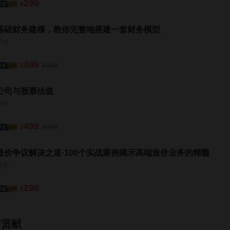
299
¥
基础财务建模，教你完整地搭建一套财务模型
王钊
499
599
¥
¥
公司与股票估值
王钊
499
599
¥
¥
造价争议解决之道·108个实战案例揭示高端造价业务的精髓
张雷
299
¥
与贡献