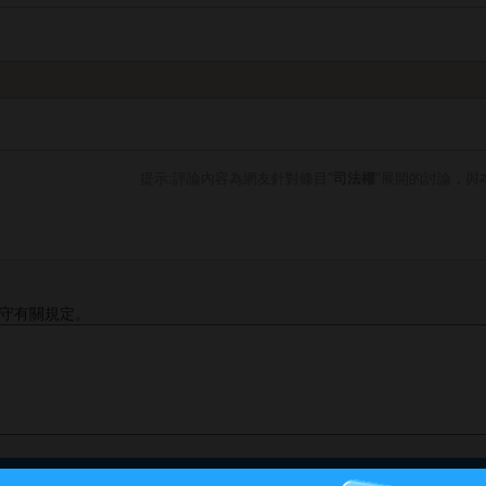
提示:評論內容為網友針對條目"
司法權
"展開的討論，與
守有關規定。