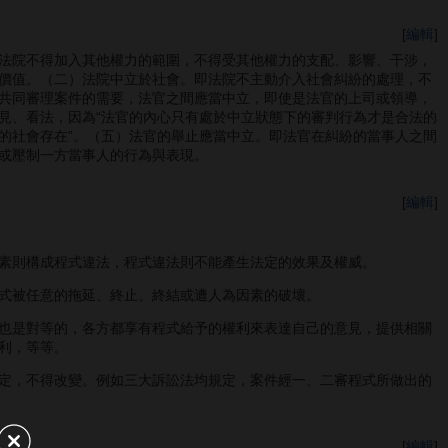
[
編輯
]
法院不得加入其他權力的範圍，不得受其他權力的支配、影響、干涉，
價值。（二）法院中立於社會。即法院不主動介入社會糾紛的處理，不
共同審理案件的需要，法官之間應當中立，即使是法官的上司或領導，
見、看法，因為“法官的內心只有處於中立狀態下的審判行為才是合法的
的社會存在”。（五）法官的舉止應當中立。即法官在糾紛的當事人之間
或壓制一方當事人的行為與表現。
[
編輯
]
素則構成程式違法，程式違法則不能產生法定的效果及權威。
式被任意的拖延、終止、終結或遭人為因素的破壞。
也是對等的，各方都享有程式給予的權利來表達自己的意見，提供相關
利，等等。
定，不得改變。例如三大訴訟法均規定，案件經一、二審程式所做出的
[
編輯
]