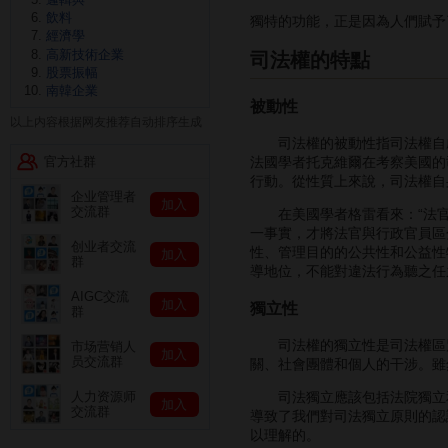
飲料
獨特的功能，正是因為人們賦予
經濟學
高新技術企業
司法權的特點
股票振幅
南韓企業
被動性
以上内容根据网友推荐自动排序生成
司法權的被動性指司法權自啟
法國學者托克維爾在考察美國的
官方社群
行動。從性質上來說，司法權自
企业管理者
加入
交流群
在美國學者格雷看來：“法官
一事實，才將法官與行政官員區
创业者交流
性、管理目的的公共性和公益性
加入
群
導地位，不能對違法行為聽之任
AIGC交流
加入
獨立性
群
司法權的獨立性是司法權區別
市场营销人
加入
员交流群
關、社會團體和個人的干涉。雖
司法獨立應該包括法院獨立和
人力资源师
加入
交流群
導致了我們對司法獨立原則的認
以理解的。