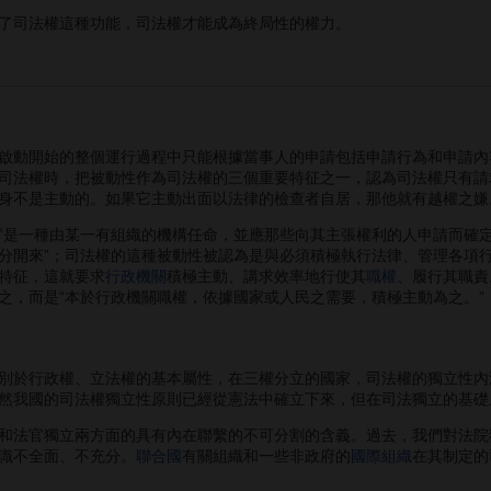
了司法權這種功能，司法權才能成為終局性的權力。
動開始的整個運行過程中只能根據當事人的申請包括申請行為和申請內
司法權時，把被動性作為司法權的三個重要特征之一，認為司法權只有請
身不是主動的。如果它主動出面以法律的檢查者自居，那他就有越權之嫌
是一種由某一有組織的機構任命，並應那些向其主張權利的人申請而確定
分開來”；司法權的這種被動性被認為是與必須積極執行法律、管理各項
特征，這就要求
行政機關
積極主動、講求效率地行使其
職權
、履行其職責
之，而是“本於行政機關職權，依據國家或人民之需要，積極主動為之。”
於行政權、立法權的基本屬性，在三權分立的國家，司法權的獨立性內
然我國的司法權獨立性原則已經從憲法中確立下來，但在司法獨立的基礎
法官獨立兩方面的具有內在聯繫的不可分割的含義。過去，我們對法院
識不全面、不充分。
聯合國
有關組織和一些非政府的
國際組織
在其制定的