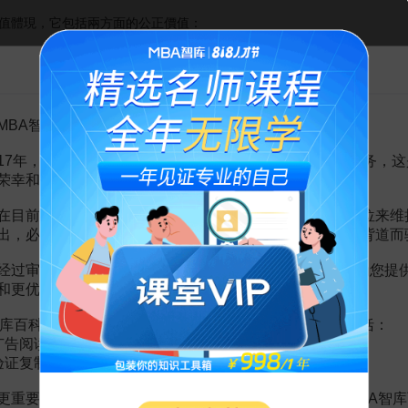
體現，它包括兩方面的公正價值：
。上面已談到司法程式具有正當性、獨立性、保障性、終局性的特點。
告MBA智库百科用户的一封信
無程式公正；獨立性是程式公正的前提，無獨立就無程式公正的存在；
。司法權的實體公正是指司法權在認定事實和適用法律方面體現公平、
及合法性的認識；並包括適用法律正確，裁量恰當即對該案適用什麼樣的
MBA智库百科用户：
17年，百科频道一直以免费公益的形式为大家提供知识服务，这
荣幸和骄傲。
司法權對相同性質的案件糾紛之處理是一致的，其法律評價是一樣的。
在目前越来越严峻的经营挑战下，单纯依靠不断增加广告位来维
，對全國各地的同一性質的糾紛應當有相同或相似的裁判結果。
出，必然会越来越影响您的使用体验，这也与我们的初衷背道而
全國的一致性，而且還體現在國際上的一致性和權威性。如一國對不同
做出另一個司法判決；而國家之間簽訂的司法協議，相互承認各自國家的
经过审慎地考虑，我们决定推出VIP会员收费制度，以便为您提
和更优质的内容。
库百科VIP会员（9.9元 / 年，
点击开通
），您的权益将包括：
广告阅读；
验证复制。
赏
MBA智库APP
更重要的是长期以来您对百科频道的支持。诚邀您加入MBA智库