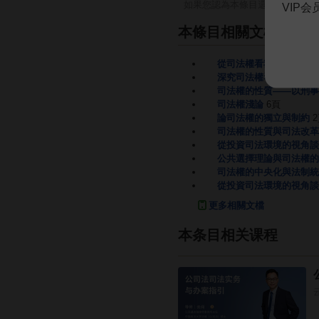
如果您認為本條目還有待完善，
VIP
本條目相關文檔
從司法權看我國的司法獨
深究司法權看國內司法獨
司法權的性質——以刑事
司法權淺論
6頁
論司法權的獨立與制約
司法權的性質與司法改革
從投資司法環境的視角談
公共選擇理論與司法權的
司法權的中央化與法制統
從投資司法環境的視角談
更多相關文檔
本条目相关课程