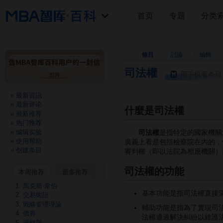
首页
专题
分类
條目
討論
編輯
司法權
用手机看条目
最新資訊
最新评论
什麼是司法權
最新推荐
热门推荐
编辑实验
司法權
是指特定的國家機關
使用帮助
廣義上看是包括檢察院在內的，
创建条目
審判權（即以法院為相應機關）
司法權的功能
本周推荐
最多推荐
馬克斯·韋伯
基本功能是指司法權直接
交易術語
戰略管理理論
輔助功能是指為了實現司
債券
法權通過解決糾紛以維護
邏輯與