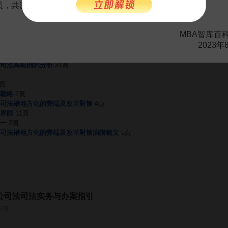
。
需要補充新內容或修改錯誤內容，請
編輯條目
或
投訴舉報
会员，共渡难关，共同见证彼此的成长和进步！
MBA智库百
2023年
立
5頁
立
2頁
司法為範例的分析
31頁
2頁
戰略
2頁
司法權地方化的弊端及改革對策
4頁
界限
11頁
一
2頁
司法權地方化的弊端及改革對策演講範文
5頁
公司法司法实务与办案指引
云闯