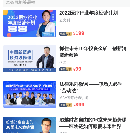
本条目相关课程
給醫療照顧的提供者，病人一般與
醫療服務的提供者
很少或
不發生
經濟關係
。
2022医疗行业年度经营计划
史文利
(2)償還病人的治療費用或由病人報銷的方式。通常先由
病人按其所得到的醫療服務向醫生、藥房或醫院繳納
醫療
199
¥
費
，然後由社會保險機構按規定的
比例
報銷
病人所交的
費
用
。
報銷
時一般有最高限額的規定。
抓住未来10年投资金矿：创新消
费新蓝筹
(3)直接向病人提供醫療照顧。一些國家的社會保險機構
何岩
或政府自己擁有並經辦醫療設施，這些設施一般由領取薪金
99
¥
的人員掌管，由他們直接向合格的受保人提供
醫療服務
，病
人對大部分醫療服務不支付費用，只是他們繳納的
保險費
的
法律系列微课 ——职场人必学
一部分要撥作醫療經費。
“劳动法”
MBA智库特邀讲师
參考文獻
899
¥
1.0
1.1
↑
黎建飛.社會保障法.中國人民大學出版
超越财富自由的36堂未来趋势课
社,2008.08
——区块链如何颠覆未来世界
↑
趙蓉.社會保障法學.甘肅人民出版社,2006.11