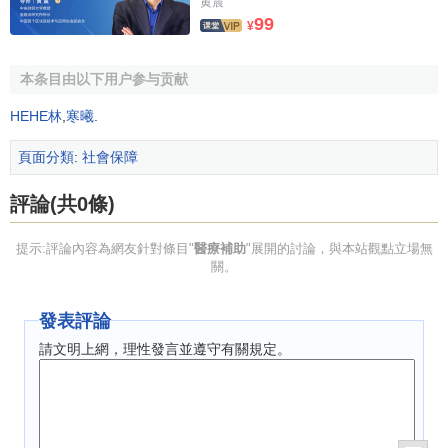
黄震
99
¥
本条目由以下用户参与贡献
HEHE林
,
寒曦
.
頁面分類
:
社會保障
評論(共0條)
提示:評論內容為網友針對條目"
醫療補助
"展開的討論，與本站觀點立場無
關。
發表評論
請文明上網，理性發言並遵守有關規定。