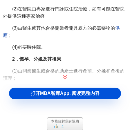
(2)在醫院由專家進行門診或住院治療，如有可能在醫院
外提供這種專家治療；
(3)由醫生或其他合格開業者開具處方的必需藥物的
供
應
；
(4)必要時住院。
2．懷孕、分娩及其後果
(1)由開業醫生或合格的助產士進行產前、分娩和產後的
護理；
(2)必要時住院。該公約規定可以要求受益人或其供養人
打开MBA智库App, 阅读完整内容
分擔醫療費用，但有關費用分擔的規則應以避免經濟困難為
原則加以制定。
1969年的《醫療照顧與疾病補貼公約》規定，醫療照顧
本條目對我有幫助
應致力於維護、恢復或改善受保人的健康以及工作和處理個
4