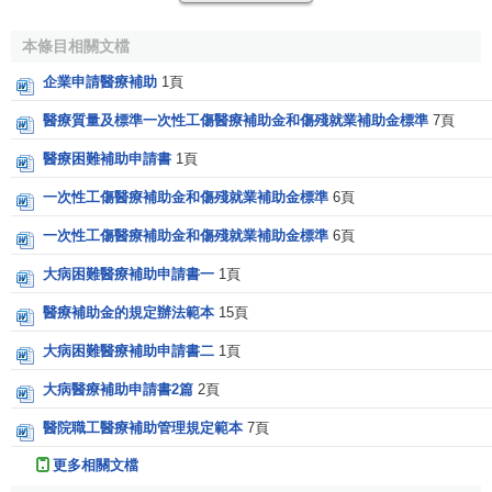
人需要的能力。醫療照顧至少應包括以下內容：
本條目相關文檔
(1)內科醫生的護理，包括家庭出診；
企業申請醫療補助
1頁
(2)在醫院內對住院或非住院人員的專家護理以及專家可
醫療質量及標準一次性工傷醫療補助金和傷殘就業補助金標準
7頁
能給予的院外護理；
醫療困難補助申請書
1頁
(3)依照醫生或其他合格醫務人員的處方提供必需的藥
品；
一次性工傷醫療補助金和傷殘就業補助金標準
6頁
一次性工傷醫療補助金和傷殘就業補助金標準
6頁
(4)必要時住院治療；
大病困難醫療補助申請書一
1頁
(5)依照規定的牙科護理；
醫療補助金的規定辦法範本
15頁
(6)醫療康復，包括依照規定的肢体替代或矯正器材的提
大病困難醫療補助申請書二
1頁
供、維護和更換。
大病醫療補助申請書2篇
2頁
各國
疾病保險
規定的醫療服務費用的具體支付辦法，主
醫院職工醫療補助管理規定範本
7頁
要有三種方式：
更多相關文檔
(1)由公共衛生系統或社會保險機構直接將醫療費用支付