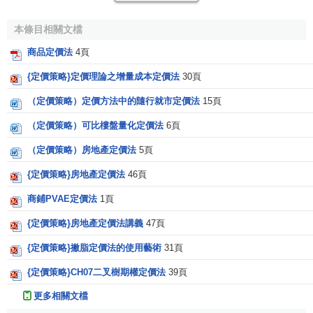
本條目相關文檔
商品定價法
4頁
{定價策略}定價理論之增量成本定價法
30頁
（定價策略）定價方法中的隨行就市定價法
15頁
（定價策略）可比樓盤量化定價法
6頁
（定價策略）房地產定價法
5頁
{定價策略}房地產定價法
46頁
商鋪PVAE定價法
1頁
{定價策略}房地產定價法講義
47頁
{定價策略}撇脂定價法的使用藝術
31頁
{定價策略}CH07二叉樹期權定價法
39頁
更多相關文檔