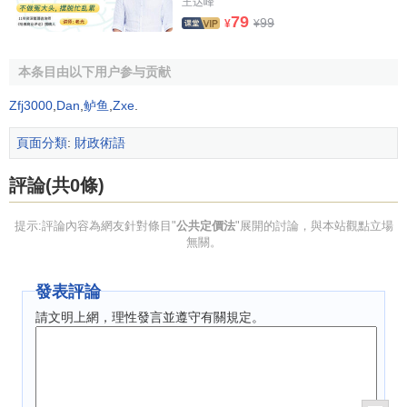
王达峰
79
99
¥
¥
本条目由以下用户参与贡献
Zfj3000
,
Dan
,
鲈鱼
,
Zxe
.
頁面分類
:
財政術語
評論(共0條)
提示:評論內容為網友針對條目"
公共定價法
"展開的討論，與本站觀點立場
無關。
發表評論
請文明上網，理性發言並遵守有關規定。