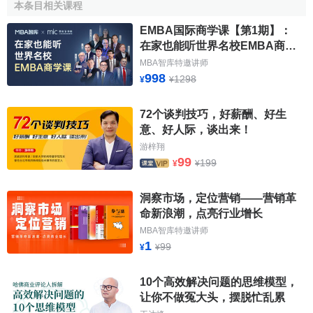
本条目相关课程
EMBA国际商学课【第1期】：
在家也能听世界名校EMBA商学
课
MBA智库特邀讲师
998
1298
¥
¥
72个谈判技巧，好薪酬、好生
意、好人际，谈出来！
游梓翔
99
199
¥
¥
洞察市场，定位营销——营销革
命新浪潮，点亮行业增长
MBA智库特邀讲师
1
99
¥
¥
10个高效解决问题的思维模型，
让你不做冤大头，摆脱忙乱累