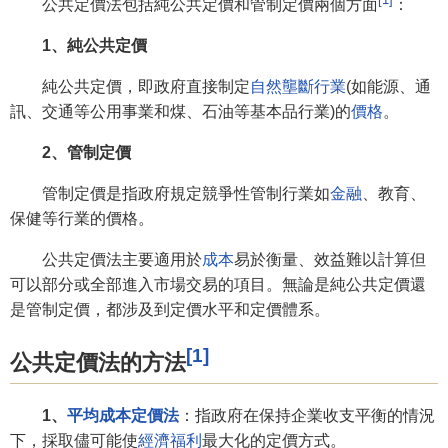
公共定價法包括純公共定價和管制定價兩個方面
：
1、純公共定價
純公共定價，即政府直接制定
自然壟斷行業
(如能源、通
訊、交通等公用事業和煤、石油等基本品行業)的
價格
。
2、管制定價
管制定價是指政府規定競爭性管制行業如
金融
、教育、
保健等行業的價格。
公共定價法主要適用於
成本
易於衡量、效益難以計算但
可以部分或全部進入市場交易的項目。無論是純公共定價還
是管制定價，都涉及到定價水平和定價體系。
[1]
公共定價法的方法
1、
平均成本定價法
：指政府在保持企業收支平衡的情況
下，採取儘可能使
經濟福利
最大化的定價方式。