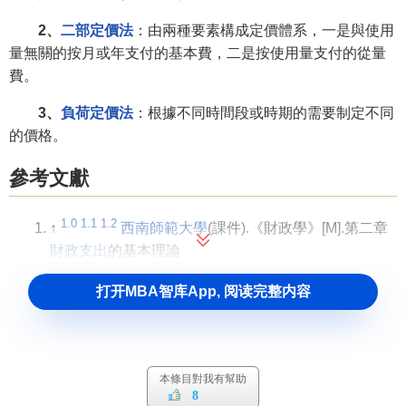
2、
二部定價法
：由兩種要素構成定價體系，一是與使用
量無關的按月或年支付的基本費，二是按使用量支付的從量
費。
3、
負荷定價法
：根據不同時間段或時期的需要制定不同
的價格。
參考文獻
1.0
1.1
1.2
↑
西南師範大學
(課件).《財政學》[M].第二章
財政支出
的基本理論
打开MBA智库App, 阅读完整内容
本條目對我有幫助
8