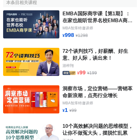
本条目相关课程
EMBA国际商学课【第1期】：
在家也能听世界名校EMBA商学
课
MBA智库特邀讲师
998
1298
¥
¥
72个谈判技巧，好薪酬、好生
意、好人际，谈出来！
游梓翔
99
199
¥
¥
洞察市场，定位营销——营销革
命新浪潮，点亮行业增长
MBA智库特邀讲师
1
99
¥
¥
10个高效解决问题的思维模型，
让你不做冤大头，摆脱忙乱累