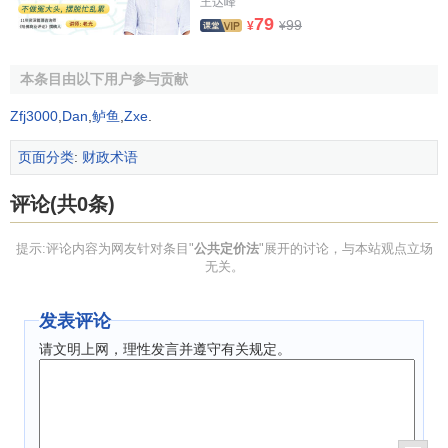
王达峰
79
99
¥
¥
本条目由以下用户参与贡献
Zfj3000
,
Dan
,
鲈鱼
,
Zxe
.
页面分类
:
财政术语
评论(共0条)
提示:评论内容为网友针对条目"
公共定价法
"展开的讨论，与本站观点立场
无关。
发表评论
请文明上网，理性发言并遵守有关规定。