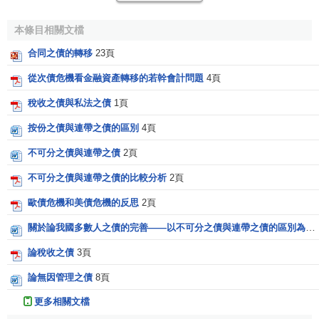
本條目相關文檔
合同之債的轉移
23頁
從次債危機看金融資產轉移的若幹會計問題
4頁
稅收之債與私法之債
1頁
按份之債與連帶之債的區別
4頁
不可分之債與連帶之債
2頁
不可分之債與連帶之債的比較分析
2頁
歐債危機和美債危機的反思
2頁
關於論我國多數人之債的完善——以不可分之債與連帶之債的區別為中心
論稅收之債
3頁
論無因管理之債
8頁
更多相關文檔