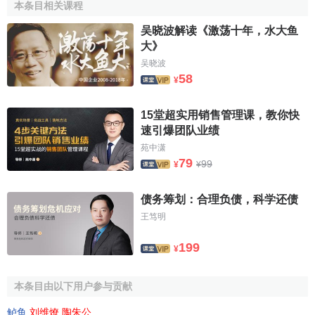
本条目相关课程
吴晓波解读《激荡十年，水大鱼
大》
吴晓波
58
¥
15堂超实用销售管理课，教你快
速引爆团队业绩
苑中潇
79
99
¥
¥
债务筹划：合理负债，科学还债
王笃明
199
¥
本条目由以下用户参与贡献
鲈鱼
,
刘维燎
,
陶朱公
.