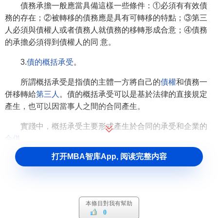
債務承擔一般應當具備這樣一些條件：①必須有有效債
務的存在；②被轉移的債務應是具有可轉移的特點；③第三
人必須與債權人或者債務人就債務的移轉形成合意；④債務
的承擔必須得到債權人的同 意。
3.
債的概括承受
。
所謂概括承受是指債的主體一方將自己的
債權
和債務一
併移轉給
第三人
。債的概括承受可以是基於法律的直接規定
產生，也可以因當事人之間的合同產生。
實踐中，概括承受主要形式產生於合同的承受和企業的
合併
。
打开MBA智库App, 阅读完整内容
本條目對我有幫助
0