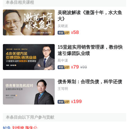
本条目相关课程
吴晓波解读《激荡十年，水大鱼
大》
吴晓波
58
¥
15堂超实用销售管理课，教你快
速引爆团队业绩
苑中潇
79
99
¥
¥
债务筹划：合理负债，科学还债
王笃明
199
¥
本条目由以下用户参与贡献
鲈鱼
,
刘维燎
,
陶朱公
.