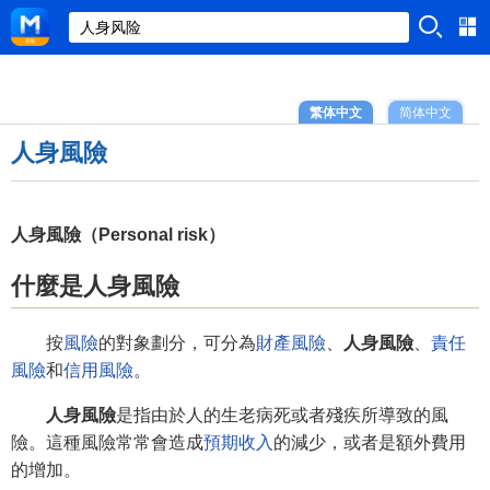
繁体中文
简体中文
人身風險
人身風險（Personal risk）
什麼是人身風險
按
風險
的對象劃分，可分為
財產風險
、
人身風險
、
責任
風險
和
信用風險
。
人身風險
是指由於人的生老病死或者殘疾所導致的風
險。這種風險常常會造成
預期收入
的減少，或者是額外費用
的增加。