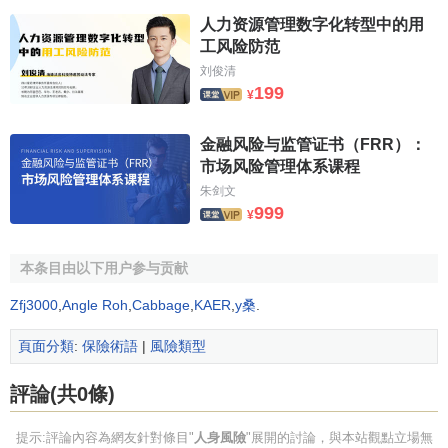
人力资源管理数字化转型中的用
工风险防范
刘俊清
199
¥
金融风险与监管证书（FRR）：
市场风险管理体系课程
朱剑文
999
¥
本条目由以下用户参与贡献
Zfj3000
,
Angle Roh
,
Cabbage
,
KAER
,
y桑
.
頁面分類
:
保險術語
|
風險類型
評論(共0條)
提示:評論內容為網友針對條目"
人身風險
"展開的討論，與本站觀點立場無