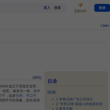
登录
百科VIP
工具箱▼
[
编辑
]
目录
935年成立于美国芝加哥，
、创意、媒体为一体，在中
[
隐藏
]
7个，如
麦当劳
、
可口可
1
李奥贝纳广告公司简介
西部牛仔的形象，把在美国
2
“李奥贝纳”最核心的就是创意
3
参考文献