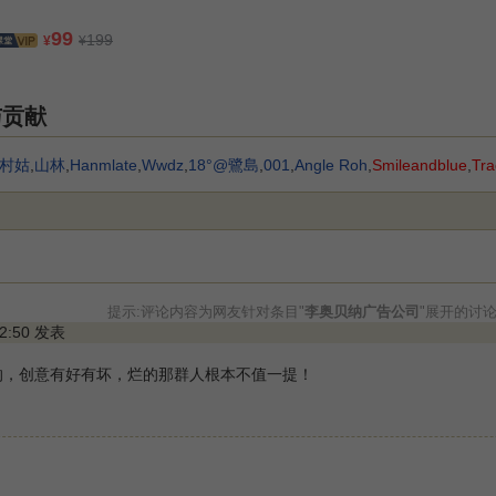
99
199
¥
¥
与贡献
村姑
,
山林
,
Hanmlate
,
Wwdz
,
18°@鷺島
,
001
,
Angle Roh
,
Smileandblue
,
Tra
提示:评论内容为网友针对条目"
李奥贝纳广告公司
"展开的讨
22:50 发表
的，创意有好有坏，烂的那群人根本不值一提！