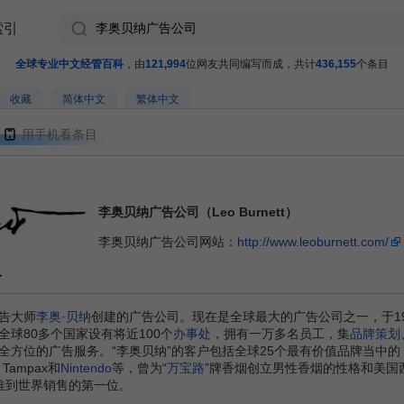
索引
全球专业中文经管百科
，由
121,994
位网友共同编写而成，共计
436,155
个条目
收藏
简体中文
繁体中文
用手机看条目
李奥贝纳广告公司（Leo Burnett）
李奥贝纳广告公司网站：
http://www.leoburnett.com/
介
告大师
李奥·贝纳
创建的广告公司。现在是全球最大的广告公司之一，于1
球80多个国家设有将近100个
办事处
，拥有一万多名员工，集
品牌策划
方位的广告服务。“李奥贝纳”的客户包括全球25个最有价值品牌当中的 
Tampax和
Nintendo
等，曾为“
万宝路
”牌香烟创立男性香烟的性格和美国
推到世界销售的第一位。