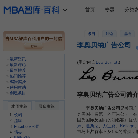
首页
专题
分类
条目
讨论
编辑
李奥贝纳广告公司
最新资讯
(重定向自
Leo Burnett
)
最新评论
最新推荐
热门推荐
编辑实验
使用帮助
创建条目
李奥贝纳广告公司简
本周推荐
最多推荐
李奥贝纳广告公司
是美国广
是美国排名第一的广告公司，在全
饮料
国为国际及国内的知名客户提供全
流家
乐
、
迪斯尼
、
万宝路
、
Kellogg
、
Facebook公司
市场上占有率不及1％的香烟，
债券
财政术语