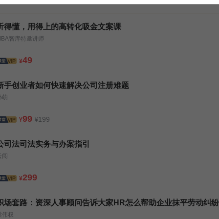
听得懂，用得上的高转化吸金文案课
MBA智库特邀讲师
49
¥
新手创业者如何快速解决公司注册难题
孙萌
99
199
¥
¥
公司法司法实务与办案指引
云闯
299
¥
职场套路：资深人事顾问告诉大家HR怎么帮助企业抹平劳动纠纷
梁伟权