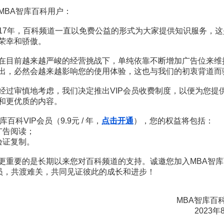
MBA智库百科用户：
17年，百科频道一直以免费公益的形式为大家提供知识服务，这
赏
MBA智库APP
荣幸和骄傲。
在目前越来越严峻的经营挑战下，单纯依靠不断增加广告位来维
。
需要补充新内容或修改错误内容，请
编辑条目
或
投诉举报
出，必然会越来越影响您的使用体验，这也与我们的初衷背道而
经过审慎地考虑，我们决定推出VIP会员收费制度，以便为您提
和更优质的内容。
库百科VIP会员（9.9元 / 年，
点击开通
），您的权益将包括：
广告阅读；
验证复制。
11页
11页
名言
6页
更重要的是长期以来您对百科频道的支持。诚邀您加入MBA智库
名言
6页
会员，共渡难关，共同见证彼此的成长和进步！
条广告创意语录
11页
奥贝纳
102页
MBA智库百
2023年