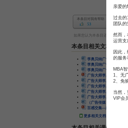
亲爱的
过去的
本条目对我有帮助
团队的
53
然而，
如果您认为本条目还有待完善，
运营支
本条目相关文档
因此，
的服务
李奥贝纳广告公司
1页
李奥贝纳广告公司
1页
MBA智
李奥贝纳广告公司
1页
1、无
广告大师李奥贝纳
102页
2、免
广告大师李奥贝纳的名言
广告大师李奥贝纳的名言
广告大师李奥贝纳的100
当然，
广告大师李奥贝纳的100
VIP
（广告传媒）李奥贝纳的
百感交集---广告大师李
更多相关文档
本条目相关课程