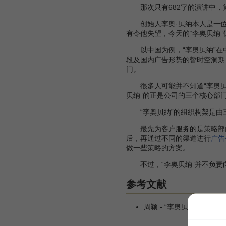
那次只有682字的演讲中，
创始人李奥·贝纳本人是一位
有令他失望，今天的“李奥贝纳
以中国为例，“李奥贝纳”在中
段及国内广告形势的暂时空洞期，
门。
很多人可能并不知道“李奥贝
贝纳”的正是公司的三个核心部
“李奥贝纳”的组织构架是由三
最先为客户服务的是策略部门
后，再通过不同的渠道进行
广告
做一些策略的方案。
不过，“李奥贝纳”并不负责
参考文献
周颖 - “李奥贝纳”：用AR