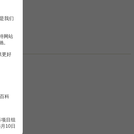
是我们
持网站
驰。
供更好
百科
科项目组
8月10日