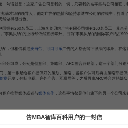
第一句话就是：这家广告公司是我的一切，只要我的名字能与公司相联，
充满才华的领导人，他对广告的热情和坚持渗透在公司的传统中，打造
”仍然做得很出色。
国拥有260名员工，上海李奥贝纳广告有限公司拥有160名员工，其余分
“李奥贝纳”的业绩却依然直线攀升。目前“李奥贝纳”的国际客户约占90
纳”，但相信看过
麦当劳
、
可口可乐
广告的人都会留下很深的印象。在这背
门。
部分组成，分别是创意部、策略部、ARC整合营销部，这三个部门分别
，第一步是给客户提供好的策划、策略，当客户认可后再由策略部提供
创意
开发，包括电视、户外广告、互联网等，之后再由ARC整合营销部
向客户推荐媒体或者与
媒体合作
，这些事情都是他们旗下的另一个公司来做
告MBA智库百科用户的一封信
C应对