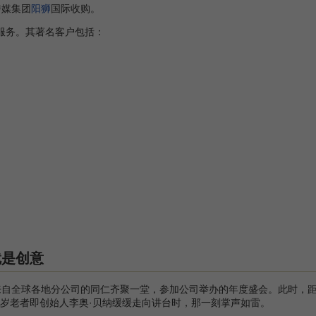
传媒集团
阳狮
国际收购。
服务。其著名客户包括：
就是创意
0位来自全球各地分公司的同仁齐聚一堂，参加公司举办的年度盛会。此时，
6岁老者即创始人李奥·贝纳缓缓走向讲台时，那一刻掌声如雷。