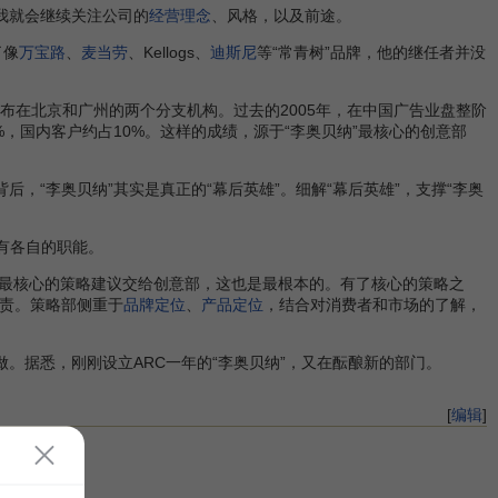
我就会继续关注公司的
经营理念
、风格，以及前途。
了像
万宝路
、
麦当劳
、Kellogs、
迪斯尼
等“常青树”品牌，他的继任者并没
布在北京和广州的两个分支机构。过去的2005年，在中国广告业盘整阶
%，国内客户约占10%。这样的成绩，源于“李奥贝纳”最核心的创意部
后，“李奥贝纳”其实是真正的“幕后英雄”。细解“幕后英雄”，支撑“李奥
有各自的职能。
最核心的策略建议交给创意部，这也是最根本的。有了核心的策略之
负责。策略部侧重于
品牌定位
、
产品定位
，结合对消费者和市场的了解，
。据悉，刚刚设立ARC一年的“李奥贝纳”，又在酝酿新的部门。
[
编辑
]