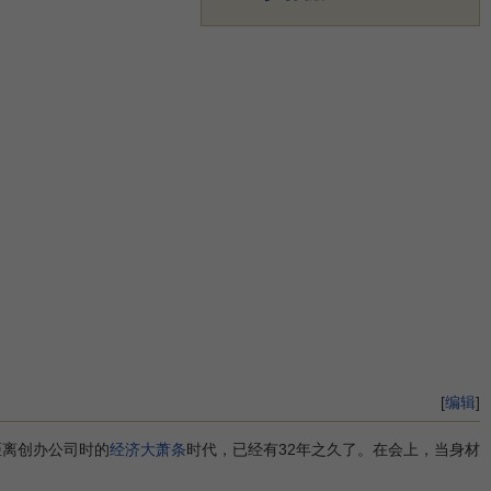
[
编辑
]
距离创办公司时的
经济大萧条
时代，已经有32年之久了。在会上，当身材