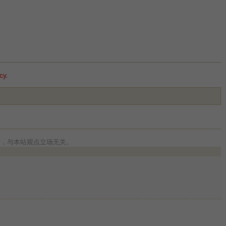
cy
.
论，与本站观点立场无关。